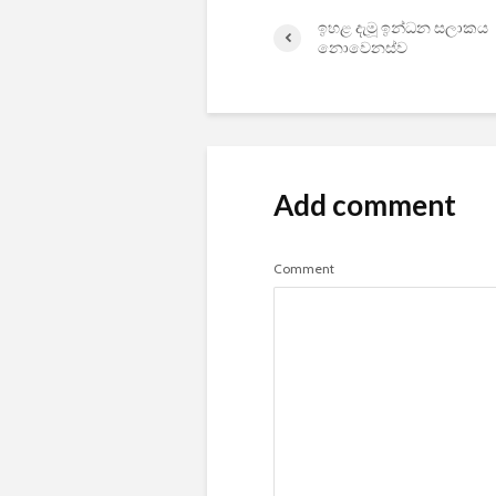
ඉහළ දැමූ ඉන්ධන සලාක​ය
නොවෙනස්ව
Add comment
Comment