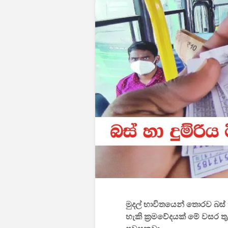
මුදල් භාවිතයෙන් තොරව බස්
හැකි ක්‍රමවේදයක් මේ වසර තු