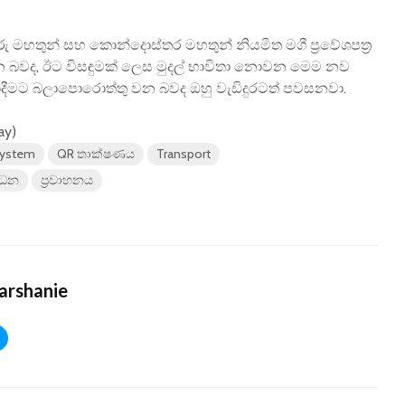
රු මහතුන් සහ කොන්දොස්තර මහතුන් නියමිත මගී ප්‍රවේශපත්‍ර
 බවද, ඊට විසඳුමක් ලෙස මුදල් භාවිතා නොවන මෙම නව
වාදීමට බලාපොරොත්තු වන බවද ඔහු වැඩිදුරටත් පවසනවා.
ay)
system
QR තාක්ෂණය
Transport
ර්ධන
ප්‍රවාහනය
arshanie