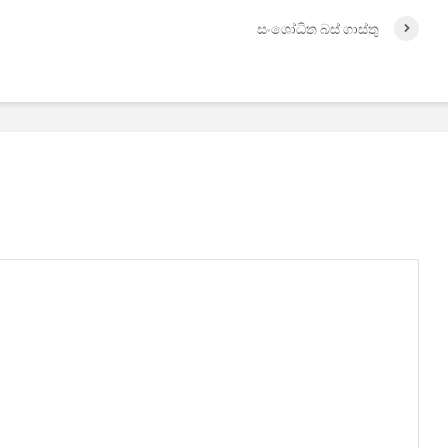
සංශෝධිත බස් ගාස්තු