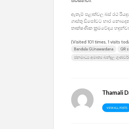
පවසනවා.
ඇතැම් පළාත්වල බස් රථ රියදු
ගාස්තු ඩිපෝවට භාර නොදෙන
තාක්ෂණික ක්‍රමවේදය හඳුන්
(Visited 101 times, 1 visits tod
Bandula GUnawardana
QR 
ජනමාධ්‍ය අමාත්‍ය බන්දුල ගුණව
Thamali D
VIEW ALL POSTS