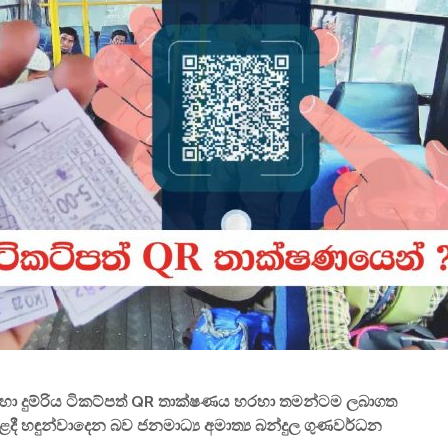
විවෘත විශ්වවිද්‍යාලයේ
සෝරා වී
පුස්තකාල හා තොරතුරු
යෙදුම ව
අධ්‍යයනය පිළිබඳ
OpenAI ඩ
ශාස්ත්‍රවේදී උපාධිය
හවුල්කා
2026 සදහා අයදුම්පත්
කරයි
කැදවීම
ජාතික වැ
HelaPOS QR කේත
කළමන
නිර්මාණ සේවාව
ආයතනයේ
සඳහා සිස
කිරීම
2025 (2026) අ.පො.ස.
උසස් පෙළ විභාග
ඇපල් ස
ප්‍රතිඵල නිකුත් කෙරේ
මෙතෙක් 
මැක්බුක
එළිදක්වය
 හා දුම්රිය ටිකට්පත් QR තාක්ෂණය හරහා තමන්ටම ලබාගත
ළදී හඳුන්වාදෙන බව ජනමාධ්‍ය අමාත්‍ය බන්දුල ගුණවර්ධන