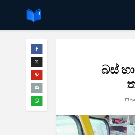
බස් හා
ත
Apr