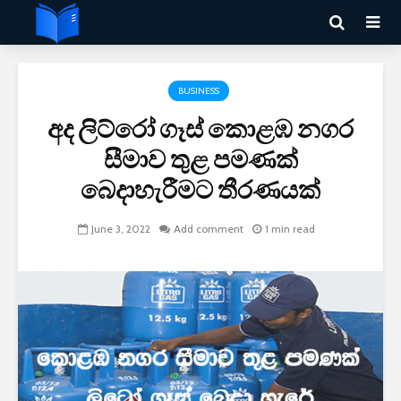
BUSINESS
අද ලිට්රෝ ගෑස් කොළඹ නගර
සීමාව තුළ පමණක්
බෙදාහැරීමට තීරණයක්
June 3, 2022
Add comment
1 min read