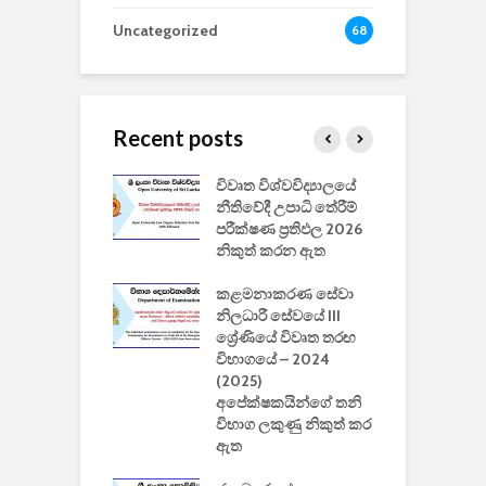
Uncategorized
68
Recent posts
වීඩියෝ සෑදීමේ
විවෘත විශ්වවිද්‍යාලයේ
ව
වසා දැමීමත් සමඟ
නීතිවේදී උපාධි තේරීම්
ප
 ඩිස්නි
පරීක්ෂණ ප්‍රතිඵල 2026
අ
කාරිත්වය අවසන්
නිකුත් කරන ඇත
ශ
2
කළමනාකරණ සේවා
ක
වැවිලි
නිලධාරී සේවයේ III
නාකරණ
ශ්‍රේණියේ විවෘත තරඟ
H
යේ 2026/2027
විභාගයේ – 2024
න
ිසුන් ඇතුළත්
(2025)
අපේක්ෂකයින්ගේ තනි
විභාග ලකුණු නිකුත් කර
2
 සමාගමේ
ඇත
උ
් නිපදවූ ලාභම
ප