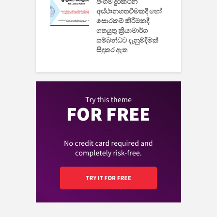
ුක් පරිගණකය
ජංගම දුරකථන
වයි
අස්ථානගතවීමකදී හෝ
සොරකම් කිරීමකදී
ගතයුතු ක්‍රියාමාර්ග
සම්බන්ධව දැනුම්දීමක්
සිදුකර ඇත