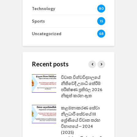
Technology
80
Sports
15
Uncategorized
68
Recent posts
වීඩියෝ සෑදීමේ
විවෘත විශ්වවිද්‍යාලයේ
ව
වසා දැමීමත් සමඟ
නීතිවේදී උපාධි තේරීම්
ප
 ඩිස්නි
පරීක්ෂණ ප්‍රතිඵල 2026
අ
කාරිත්වය අවසන්
නිකුත් කරන ඇත
ශ
2
කළමනාකරණ සේවා
ක
වැවිලි
නිලධාරී සේවයේ III
නාකරණ
ශ්‍රේණියේ විවෘත තරඟ
H
යේ 2026/2027
විභාගයේ – 2024
න
ිසුන් ඇතුළත්
(2025)