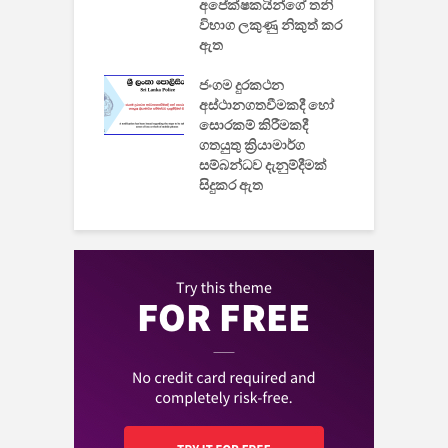
අපේක්ෂකයින්ගේ තනි
විභාග ලකුණු නිකුත් කර
2
 සමාගමේ
ඇත
උ
් නිපදවූ ලාභම
ප
ුක් පරිගණකය
ජංගම දුරකථන
වයි
අස්ථානගතවීමකදී හෝ
සොරකම් කිරීමකදී
ගතයුතු ක්‍රියාමාර්ග
සම්බන්ධව දැනුම්දීමක්
සිදුකර ඇත