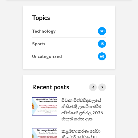
Topics
Technology
80
Sports
15
Uncategorized
68
Recent posts
වීඩියෝ සෑදීමේ
විවෘත විශ්වවිද්‍යාලයේ
ව
වසා දැමීමත් සමඟ
නීතිවේදී උපාධි තේරීම්
ප
 ඩිස්නි
පරීක්ෂණ ප්‍රතිඵල 2026
අ
කාරිත්වය අවසන්
නිකුත් කරන ඇත
ශ
2
කළමනාකරණ සේවා
ක
වැවිලි
නිලධාරී සේවයේ III