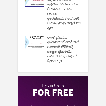
නාකරණ
ශ්‍රේණියේ විවෘත තරඟ
H
යේ 2026/2027
විභාගයේ – 2024
න
ිසුන් ඇතුළත්
(2025)
අපේක්ෂකයින්ගේ තනි
විභාග ලකුණු නිකුත් කර
2
 සමාගමේ
ඇත
උ
් නිපදවූ ලාභම
ප
ුක් පරිගණකය
ජංගම දුරකථන
වයි
අස්ථානගතවීමකදී හෝ
සොරකම් කිරීමකදී
ගතයුතු ක්‍රියාමාර්ග
සම්බන්ධව දැනුම්දීමක්
සිදුකර ඇත