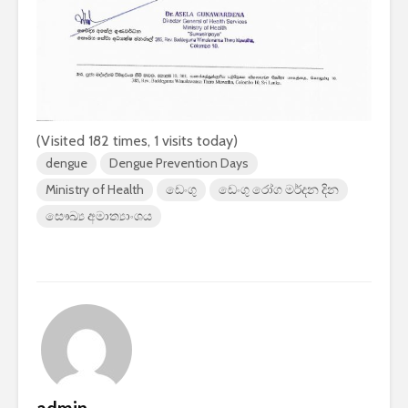
2026 යාවත්කාලීනය
තරඟකාරිත
හඳුන්වා දීමට
උණුසුම් ව
නියමිතයි.
බැවින් Sa
සමාගම පළම
නැමීමේ ද
එළිදක්වයි.
(Visited 182 times, 1 visits today)
dengue
Dengue Prevention Days
Ministry of Health
ඩෙංගු
ඩෙංගු රෝග මර්දන දින
සෞඛ්‍ය අමාත්‍යාංශය