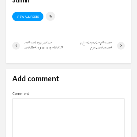
admin
VIEW ALL POSTS
සතියක් තුළ ඩෙංගු
ළමුන් අතර පැතිරයන
රෝගීන් 2,000 ඉක්මවයි
උණ රෝගයක්
Add comment
Comment