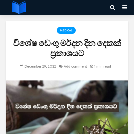
MEDICAL
විශේෂ ඩෙංගු මර්දන දින දෙකක්
ප්‍රකාශයට
December 29, 2022
Add comment
1 min read