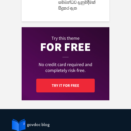
සම්බන්ධව දැනුම්දීමක්
සිදුකර ඇත
govdoc blog