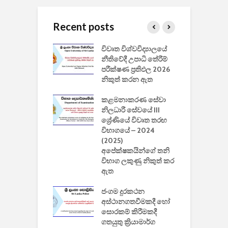
Recent posts
වීඩියෝ සෑදීමේ
විවෘත විශ්වවිද්‍යාලයේ
ව
වසා දැමීමත් සමඟ
නීතිවේදී උපාධි තේරීම්
ප
 ඩිස්නි
පරීක්ෂණ ප්‍රතිඵල 2026
අ
කාරිත්වය අවසන්
නිකුත් කරන ඇත
ශ
2
කළමනාකරණ සේවා
ක
වැවිලි
නිලධාරී සේවයේ III
නාකරණ
ශ්‍රේණියේ විවෘත තරඟ
H
යේ 2026/2027
විභාගයේ – 2024
න
ිසුන් ඇතුළත්
(2025)
අපේක්ෂකයින්ගේ තනි
විභාග ලකුණු නිකුත් කර
2
 සමාගමේ
ඇත
උ
් නිපදවූ ලාභම
ප
ුක් පරිගණකය
ජංගම දුරකථන
වයි
අස්ථානගතවීමකදී හෝ
සොරකම් කිරීමකදී
ගතයුතු ක්‍රියාමාර්ග