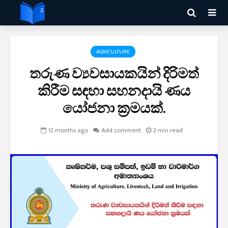
AGRICULTURE
තරුණ ව්‍යවසායකයින් දිරිමත්
කිරීම සඳහා සහනදායි ණය
යෝජනා ක්‍රමයක්.
12 months ago
Add comment
2 min read