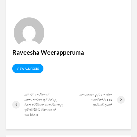
Raveesha Weerapperuma
VIEW ALL POSTS
මෙරට භාවිතයට
පොහොර ලබා ගන්න
නොගන්නා ඉඩම්වල
ගොවීන්ට QR
මහා පරිමාන ගෙ‍ාවිපොළ
ක්‍රමවේදයක්
ඉදි කිරීමට චීනයෙන්
යෝජනා