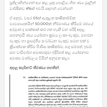
ප්‍රතිලාභීන්ගෙන් අය කළ යුතු පොළිය, හිඟ ණය මුදලින්
2026 යාවත්කාලීනය
තරඟකාරිත
වාර්ෂිකව 4%ක් බවයි සඳහන් වෙන්නේ
හඳුන්වා දීමට
උණුසුම් ව
නියමිතයි.
බැවින් Sa
ඒ අනුව, වසර 05ක් ඇතුළත කෘෂිකාර්මික
සමාගම පළම
නැමීමේ ද
ව්‍යවසායකයින් 50,000ක් නිර්මාණය කිරීමේ රජයේ
එළිදක්වයි.
අරමුණ ද සාක්ෂාත් කර ගත හැකි වන පරිදි අදාළ
සහනදායී ණය යෝජනා ක්‍රමය ලංකා බැංකුව, මහජන
බැංකුව හා ප්‍රාදේශීය සංවර්ධන බැංකුව සමඟ එක් ව
ක්‍රියාත්මක කිරීම පිණිස කෘෂිකර්ම, පශු සම්පත්, ඉඩම්
සහ වාරිමාර්ග අමාත්‍යතුමා ඉදිරිපත් කළ යෝජනාව
අමාත්‍ය මණ්ඩලය විසින් අනුමත කළා.
අදාළ කැබිනට් තීරණය පහතින්.