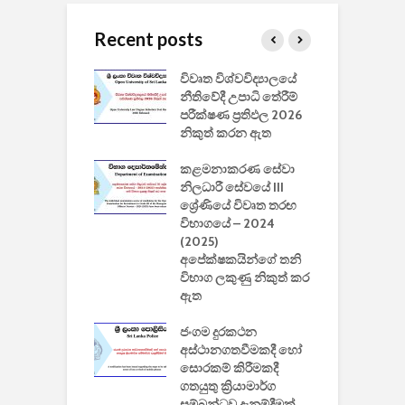
Recent posts
වීඩියෝ සෑදීමේ
විවෘත විශ්වවිද්‍යාලයේ
ව
වසා දැමීමත් සමඟ
නීතිවේදී උපාධි තේරීම්
ප
 ඩිස්නි
පරීක්ෂණ ප්‍රතිඵල 2026
අ
කාරිත්වය අවසන්
නිකුත් කරන ඇත
ශ
2
කළමනාකරණ සේවා
ක
වැවිලි
නිලධාරී සේවයේ III
නාකරණ
ශ්‍රේණියේ විවෘත තරඟ
H
යේ 2026/2027
විභාගයේ – 2024
න
ිසුන් ඇතුළත්
(2025)
අපේක්ෂකයින්ගේ තනි
විභාග ලකුණු නිකුත් කර
2
 සමාගමේ
ඇත
උ
් නිපදවූ ලාභම
ප
ුක් පරිගණකය
ජංගම දුරකථන
වයි
අස්ථානගතවීමකදී හෝ
සොරකම් කිරීමකදී
ගතයුතු ක්‍රියාමාර්ග
සම්බන්ධව දැනුම්දීමක්