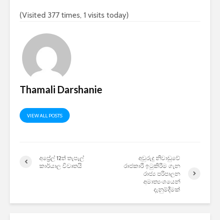
2026 යාවත්කාලීනය
තරඟකාරිත
(Visited 377 times, 1 visits today)
හඳුන්වා දීමට
උණුසුම් ව
නියමිතයි.
බැවින් Sa
සමාගම පළම
නැමීමේ ද
එළිදක්වයි.
Thamali Darshanie
VIEW ALL POSTS
අප්‍රේල් 12ත් තැපැල්
අවුරුදු නිවාඩුවේ
කාර්යාල විවෘතයි
රාජකාරී ඉටුකිරීම ගැන
රාජ්‍ය පරිපාලන
අමාත්‍යංශයෙන්
දැනුම්දීමක්