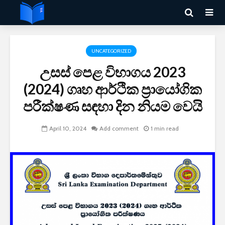
UNCATEGORIZED
උසස් පෙළ විභාගය 2023
(2024) ගෘහ ආර්ථික ප්‍රායෝගික
පරීක්ෂණ සඳහා දින නියම වෙයි
April 10, 2024
Add comment
1 min read