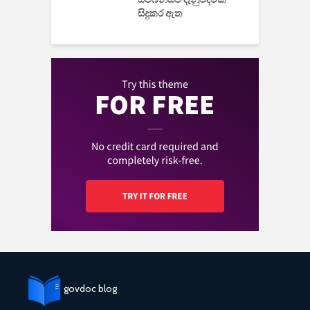
සිදුකර ඇත
govdoc blog