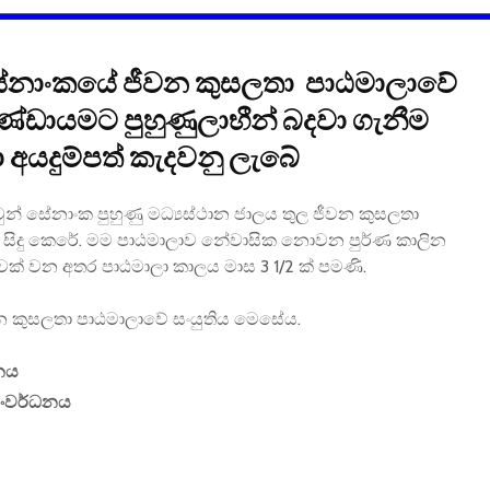
සේනාංකයේ ජීවන කුසලතා පාඨමාලාවේ
්ඩායමට පුහුණුලාභීන් බදවා ගැනීම
 අයදුම්පත් කැදවනු ලැබේ
ොවුන් සේනාංක පුහුණු මධ්‍යස්ථාන ජාලය තුල ජීවන කුසලතා
ම සිදු කෙරේ. මම පාඨමාලාව නේවාසික නොවන පුර්ණ කාලින
් වන අතර පාඨමාලා කාලය මාස 3 1/2 ක් පමණි.
න කුසලතා පාඨමාලාවේ සංයුතිය මෙසේය.
නය
සංවර්ධනය