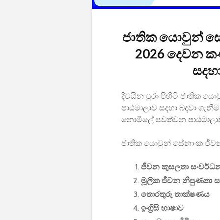
ජාතික යොවුන් 
2026 දෙවන කණ
සදහා
දිවයින පුරා පිහිටි ජාතික ය
පාඨමාලාව සදහා බදවා ගැනී
නොමිලේ පවත්වන පාඨමාලාවක
ජාතික යොවුන් සේනාංක ජීව
ජීවන කුසලතා සංවර්ධ
මූලික ජීවන නිපුණතා 
තොරතුරු තාක්ෂණය
ඉංග්‍රීසි භාෂාව