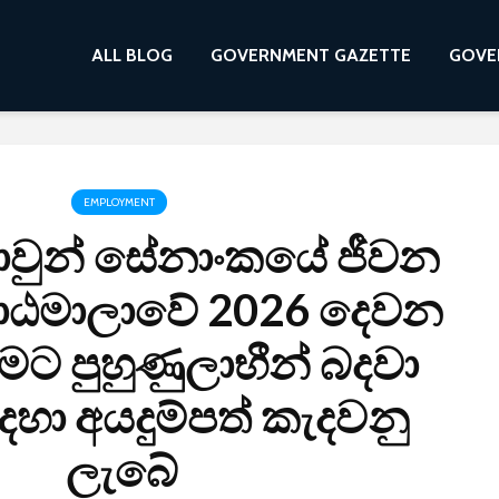
ALL BLOG
GOVERNMENT GAZETTE
GOVE
EMPLOYMENT
වුන් සේනාංකයේ ජීවන
ාඨමාලාවේ 2026 දෙවන
ට පුහුණුලාභීන් බදවා
දහා අයදුම්පත් කැදවනු
ලැබේ