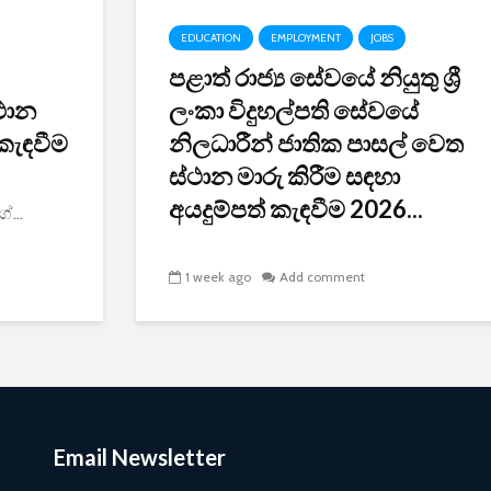
EDUCATION
EMPLOYMENT
JOBS
පළාත් රාජ්‍ය සේවයේ නියුතු ශ්‍රී
්ථාන
ලංකා විදුහල්පති සේවයේ
 කැඳවීම
නිලධාරීන් ජාතික පාසල් වෙත
ස්ථාන මාරු කිරීම සඳහා
අයදුම්පත් කැඳවීම 2026...
...
1 week ago
Add comment
Email Newsletter