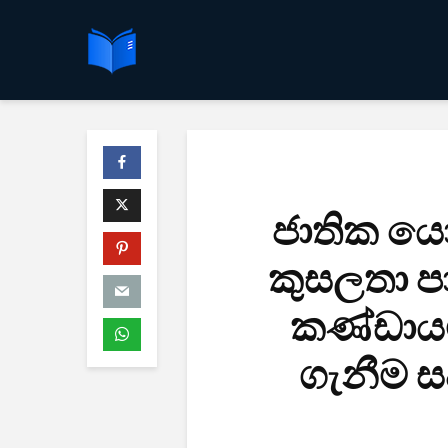
ජාතික යො
කුසලතා ප
කණ්ඩායම
ගැනීම ස