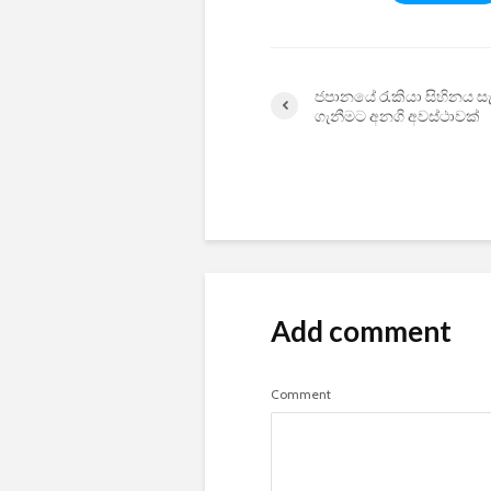
ජපානයේ රැකියා සිහිනය ස
ගැනීමට අනගි අවස්ථාවක්
Add comment
Comment