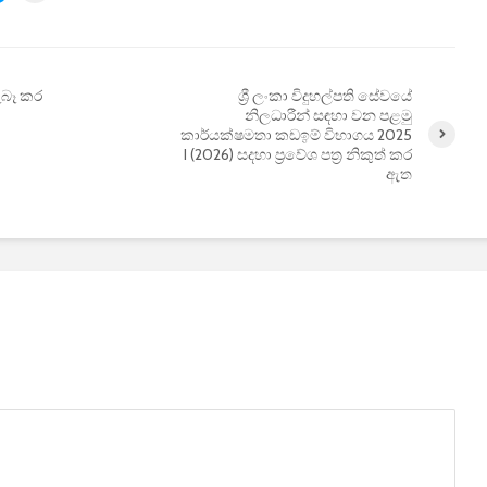
ැබෑ කර
ශ්‍රී ලංකා විදුහල්පති සේවයේ
නිලධාරීන් සඳහා වන පළමු
කාර්යක්ෂමතා කඩඉම් විභාගය 2025
I (2026) සදහා ප්‍රවේශ පත්‍ර නිකුත් කර
ඇත