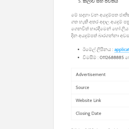
කලාව සහ ජීවිතය
මේ සදහා වන අයදුම්පත ජාති
ගත හැකි අතර අදාල අයදුම් ප
ගෙනවිත් භාරදීමෙන් හෝ ලියා
දින අයදුම්පත් බාරගන්නා අව
ඊමේල් ලිපිනය :
applica
විමසීම් : 0112688885
Advertisement
Source
Website Link
Closing Date