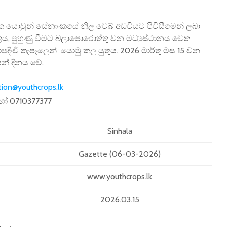
ක යොවුන් සේනාංකයේ නිල වෙබ් අඩවියට පිවිසීමෙන් ලබා
ත්‍රය, පුහුණු වීමට බලාපොරොත්තු වන මධ්‍යස්ථානය වෙත
පදිංචි තැපෑලෙන් යොමු කල යුතුය. 2026 මාර්තු මස 15 වන
සන් දිනය වේ.
tion@youthcrops.lk
 හෝ 0710377377
Sinhala
Gazette (06-03-2026)
www.youthcrops.lk
2026.03.15