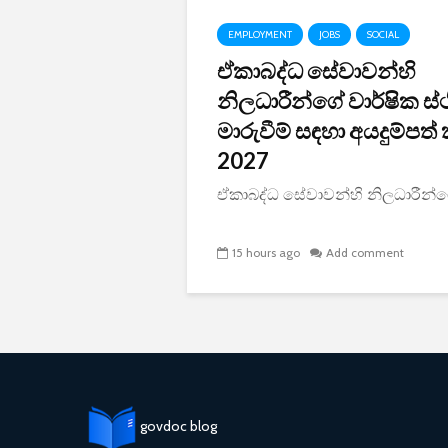
EMPLOYMENT
JOBS
SOCIAL
ඒකාබද්ධ සේවාවන්හි
නිලධාරීන්ගේ වාර්ෂික ස
මාරුවීම් සඳහා අයදුම්පත්
2027
ඒකාබද්ධ සේවාවන්හි නිලධාරීන්ගේ
15 hours ago
Add comment
govdoc blog