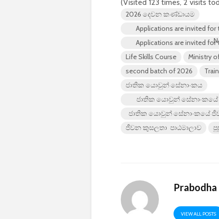
(Visited 123 times, 2 visits to
2026 දෙවන කණ්ඩායම
Applications are invited for
N
Applications are invited for
Life Skills Course
Ministry o
second batch of 2026
Trai
ජාතික යොවුන් සේනාංකය
ජාතික යොවුන් සේනාංකයේ 2
ජාතික යොවුන් සේනාංකයේ ජී
ජීවන කුසලතා පාඨමාලාව
ප
Prabodha
VIEW ALL POSTS