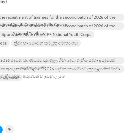
day)
 the recruitment of trainees for the second batch of 2026 of the
ational Youth Corps Life Skills Course.
 the recruitment of trainees for the second batch of 2026 of the
National Youth Corps.
f Sports and Youth Affairs
National Youth Corps
nees
ක්‍රීඩා හා යෞවන කටයුතු අමාත්‍යංශය
026 දෙවන කාණ්ඩයට පුහුණූලාභීන් බදවා ගැනීම සදහා අයදුම්පත්
කැදවනු ලැබේ
වන කුසලතා පාඨමාලාවේ 2026 දෙවන කාණ්ඩයට පුහුණුලාභීන් බදවා
ගැනීම සදහා අයදුම්පත් කැදවනු ලැබේ
ුහුණූලාභීන්