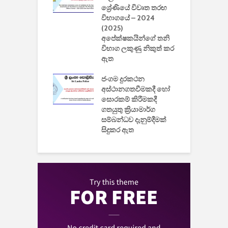
නාකරණ
ශ්‍රේණියේ විවෘත තරඟ
H
යේ 2026/2027
විභාගයේ – 2024
න
ිසුන් ඇතුළත්
(2025)
අපේක්ෂකයින්ගේ තනි
විභාග ලකුණු නිකුත් කර
2
 සමාගමේ
ඇත
උ
් නිපදවූ ලාභම
ප
ුක් පරිගණකය
ජංගම දුරකථන
වයි
අස්ථානගතවීමකදී හෝ
සොරකම් කිරීමකදී
ගතයුතු ක්‍රියාමාර්ග
සම්බන්ධව දැනුම්දීමක්
සිදුකර ඇත