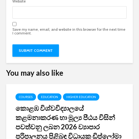
Website
Save my name, email, and website in this browser for the next time
I comment.
You may also like
COURSES
EDUCATION
HIGHER EDUCATION
කොළඹ විශ්වවිද්‍යාලයේ
කළමනාකරණ හා මූල්‍ය පීඨය විසින්
පවත්වනු ලබන 2026 ව්‍යාපාර
පරිපාලනය පිළිබඳ විධායක ඩිප්ලෝමා