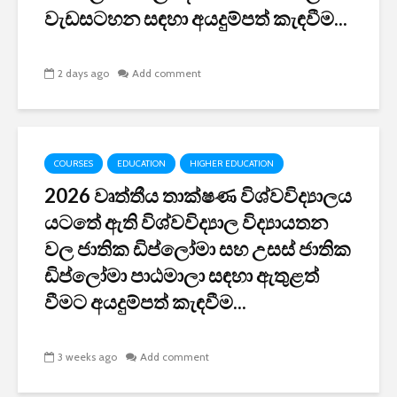
වැඩසටහන සඳහා අයදුම්පත් කැඳවීම...
2 days ago
Add comment
COURSES
EDUCATION
HIGHER EDUCATION
2026 වෘත්තීය තාක්ෂණ විශ්වවිද්‍යාලය
යටතේ ඇති විශ්වවිද්‍යාල විද්‍යායතන
වල ජාතික ඩිප්ලෝමා සහ උසස් ජාතික
ඩිප්ලෝමා පාඨමාලා සඳහා ඇතුළත්
වීමට අයදුම්පත් කැඳවීම...
3 weeks ago
Add comment