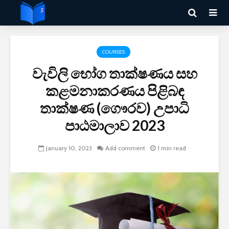
COURSES
වැවිලි භෝග තාක්ෂණය සහ
කළමනාකරණය පිළිබඳ
තාක්ෂණ (ගෞරව) උපාධි
පාඨමාලාව 2023
January 10, 2023
Add comment
1 min read