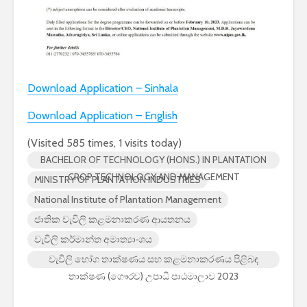
Download Application – Sinhala
Download Application – English
(Visited 585 times, 1 visits today)
BACHELOR OF TECHNOLOGY (HONS.) IN PLANTATION
CROP TECHNOLOGY AND MANAGEMENT
MINISTRY OF PLANTATION INDUSTRIES
National Institute of Plantation Management
ජාතික වැවිලි කළමනාකරණ ආයතනය
වැවිලි කර්මාන්ත අමාත්‍යාංශය
වැවිලි භෝග තාක්ෂණය සහ කළමනාකරණය පිළිබඳ
තාක්ෂණ (ගෞරව) උපාධි පාඨමාලාව 2023