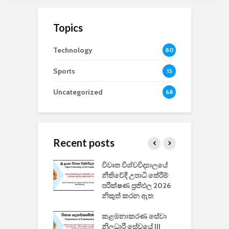
Topics
Technology
80
Sports
15
Uncategorized
68
Recent posts
වීඩියෝ සෑදීමේ
විවෘත විශ්වවිද්‍යාලයේ
ව
වසා දැමීමත් සමඟ
නීතිවේදී උපාධි තේරීම්
ප
 ඩිස්නි
පරීක්ෂණ ප්‍රතිඵල 2026
අ
කාරිත්වය අවසන්
නිකුත් කරන ඇත
ශ
2
කළමනාකරණ සේවා
ක
වැවිලි
නිලධාරී සේවයේ III