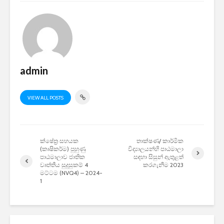
admin
VIEW ALL POSTS
ක්ෂේත්‍ර සහයක
තාක්ෂණ/ කාර්මික
(කෘෂිකර්ම) පුහුණු
විද්‍යාලයන්හි පාඨමාලා
පාඨමාලාව ජාතික
සඳහා සිසුන් ඇතුළත්
වෘත්තීය සුදුසුකම් 4
කරගැනීම 2023
මට්ටම (NVQ4) – 2024-
1