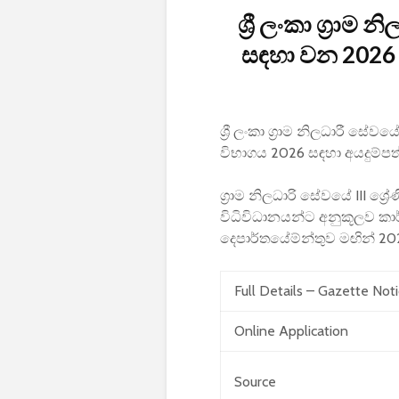
ශ්‍රී ලංකා ග්‍රාම
සඳහා වන 2026
ශ්‍රී ලංකා ග්‍රාම නිලධාරී සේ
විභාගය 2026 සඳහා අයදුම්පත
ග්‍රාම නිලධාරි සේවයේ III ශ
විධිවිධානයන්ට අනුකූලව කාර්
දෙපාර්තයේම්න්තුව මඟින් 202
Full Details – Gazette Not
Online Application
Source