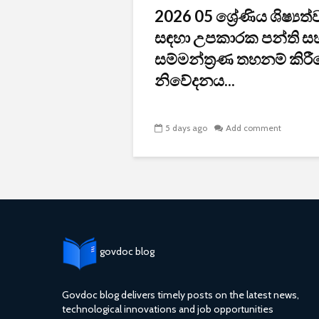
2026 05 ශ්‍රේණිය ශිෂ්‍යත්
සඳහා උපකාරක පන්ති ස
සම්මන්ත්‍රණ තහනම් කිර
නිවේදනය...
5 days ago
Add comment
govdoc blog
Govdoc blog delivers timely posts on the latest news,
technological innovations and job opportunities