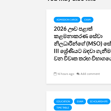
ADMISSION CARDS
EXAM
2026 ඌව පළාත්
කළමනාකරණ සේවා
නිලධාරීන්ගේ (MSO) ස
III ශ්‍රේණියට බඳවා ගැනී
වන විවෘත තරඟ විභාගයේ
16 hours ago
Add comment
EDUCATION
EXAM
SCHOLARSHIPS
TIME TABLE