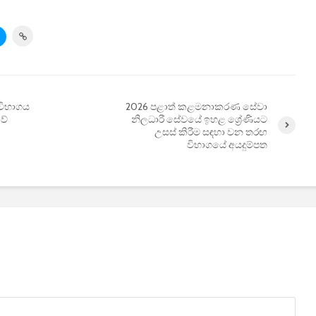
ි විභාගය
2026 පළාත් කළමනාකරණ සේවා
වේ
නිලධාරී සේවයේ ඉහළ ශ්‍රේණියට
උසස් කිරීම සඳහා වන තරඟ
විභාගයේ අයදුම්පත