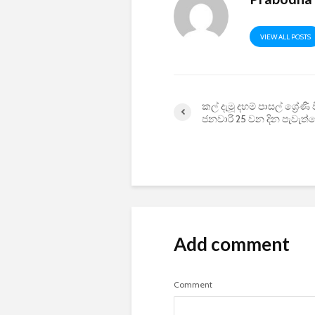
VIEW ALL POSTS
කල් දැමූ දහම් පාසල් ශ්‍රේණ
ජනවාරි 25 වන දින පැවැත්
Add comment
Comment