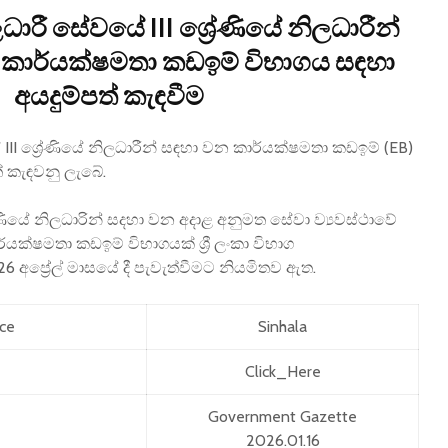
 නිලධාරී සේවයේ III ශ්‍රේණියේ නිලධාරීන්
 කාර්යක්ෂමතා කඩඉම් විභාගය සඳහා
අයදුම්පත් කැඳවීම
වයේ III ශ්‍රේණියේ නිලධාරීන් සඳහා වන කාර්යක්ෂමතා කඩඉම් (EB)
් කැඳවනු ලැබේ.
්‍රේණියේ නිලධාරින් සදහා වන අදාළ අනුමත සේවා ව්‍යවස්ථාවේ
යක්ෂමතා කඩඉම් විභාගයක් ශ්‍රී ලංකා විභාග
6 අප්‍රේල් මාසයේ දී පැවැත්වීමට නියමිතව ඇත.
ice
Sinhala
Click_Here
Government Gazette
2026.01.16