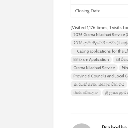
Closing Date
(Visited 1,176 times, 1 visits t
2026 Grama Niladhari Service (G
2026 ග්‍රාම නිලධාරි සේවා (III ශ්
Calling applications for the E
EB Exam Application
EB විභ
Grama Niladhari Service
Min
Provincial Councils and Local
කාර්යක්ෂමතා කඩඉම් විභාගය
රාජ්‍ය පරිපාලන
ශ්‍රී ලංකා ග්‍
Prabodha