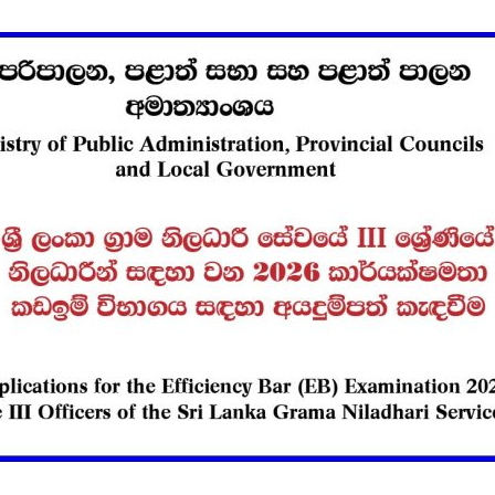
විවෘත විශ්වවිද්‍යාලයේ
සෝරා වී
පුස්තකාල හා තොරතුරු
යෙදුම ව
අධ්‍යයනය පිළිබඳ
OpenAI ඩ
ශාස්ත්‍රවේදී උපාධිය
හවුල්කා
2026 සදහා අයදුම්පත්
කරයි
කැදවීම
ජාතික වැ
HelaPOS QR කේත
කළමන
නිර්මාණ සේවාව
ආයතනයේ
සඳහා සිස
කිරීම
2025 (2026) අ.පො.ස.
උසස් පෙළ විභාග
ඇපල් ස
ප්‍රතිඵල නිකුත් කෙරේ
මෙතෙක් 
මැක්බුක
එළිදක්වය