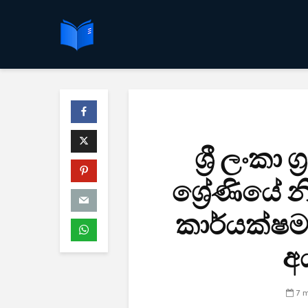
ශ්‍රී ලංකා
ශ්‍රේණියේ 
කාර්යක්ෂම
අය
7 