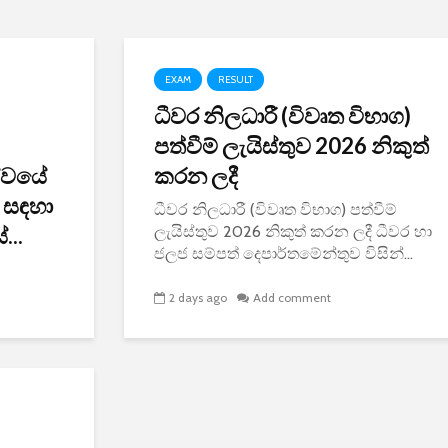
EXAM
RESULT
ධීවර නිලධාරී (විවෘත විභාග)
පත්වීම් ලැයිස්තුව 2026 නිකුත්
ේවයේ
කරන ලදී
ම සඳහා
ධීවර නිලධාරී (විවෘත විභාග) පත්වීම්
...
ලැයිස්තුව 2026 නිකුත් කරන ලදී ධීවර හා
ජලජ සම්පත් දෙපාර්තමේන්තුව විසින්...
2 days ago
Add comment