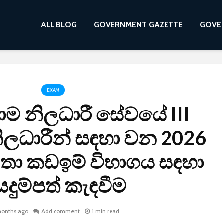
ALL BLOG
GOVERNMENT GAZETTE
GOVE
EXAM
 ග්‍රාම නිලධාරී සේවයේ III
නිලධාරීන් සඳහා වන 2026
තා කඩඉම් විභාගය සඳහා
දුම්පත් කැඳවීම
months ago
Add comment
1 min read