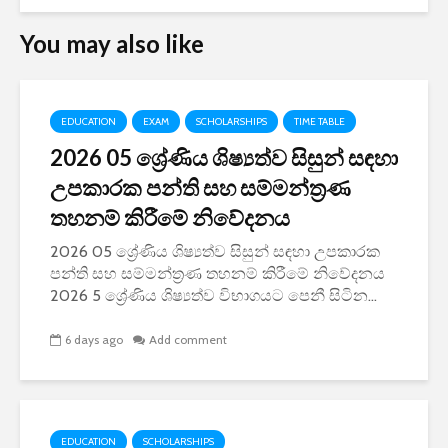
You may also like
EDUCATION
EXAM
SCHOLARSHIPS
TIME TABLE
2026 05 ශ්‍රේණිය ශිෂ්‍යත්ව සිසුන් සඳහා
උපකාරක පන්ති සහ සම්මන්ත්‍රණ
තහනම් කිරීමේ නිවේදනය
2026 05 ශ්‍රේණිය ශිෂ්‍යත්ව සිසුන් සඳහා උපකාරක
පන්ති සහ සම්මන්ත්‍රණ තහනම් කිරීමේ නිවේදනය
2026 5 ශ්‍රේණිය ශිෂ්‍යත්ව විභාගයට පෙනී සිටින...
6 days ago
Add comment
EDUCATION
SCHOLARSHIPS