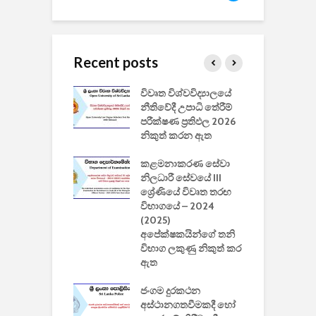
Recent posts
වීඩියෝ සෑදීමේ
විවෘත විශ්වවිද්‍යාලයේ
ව
වසා දැමීමත් සමඟ
නීතිවේදී උපාධි තේරීම්
ප
 ඩිස්නි
පරීක්ෂණ ප්‍රතිඵල 2026
අ
කාරිත්වය අවසන්
නිකුත් කරන ඇත
ශ
2
කළමනාකරණ සේවා
ක
වැවිලි
නිලධාරී සේවයේ III
නාකරණ
ශ්‍රේණියේ විවෘත තරඟ
H
යේ 2026/2027
විභාගයේ – 2024
න
ිසුන් ඇතුළත්
(2025)
අපේක්ෂකයින්ගේ තනි
විභාග ලකුණු නිකුත් කර
2
 සමාගමේ
ඇත
උ
් නිපදවූ ලාභම
ප
ුක් පරිගණකය
ජංගම දුරකථන
වයි
අස්ථානගතවීමකදී හෝ