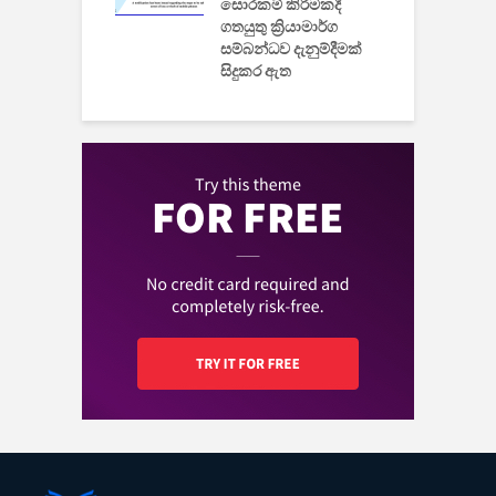
සොරකම් කිරීමකදී
ගතයුතු ක්‍රියාමාර්ග
සම්බන්ධව දැනුම්දීමක්
සිදුකර ඇත