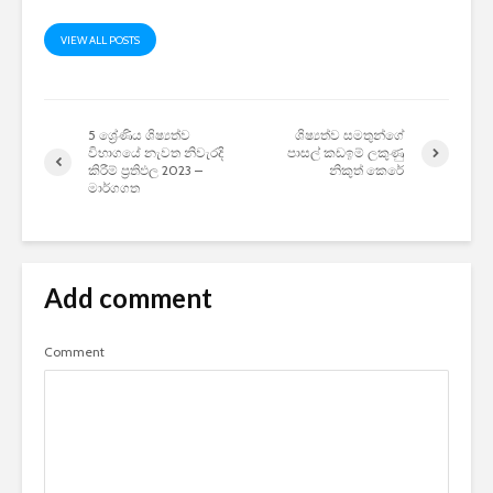
VIEW ALL POSTS
5 ශ්‍රේණිය ශිෂ්‍යත්ව
ශිෂ්‍යත්ව සමතුන්ගේ
විභාගයේ නැවත නිවැරදි
පාසල් කඩඉම් ලකුණු
කිරීම් ප්‍රතිඵල 2023 –
නිකුත් කෙරේ
මාර්ගගත
Add comment
Comment