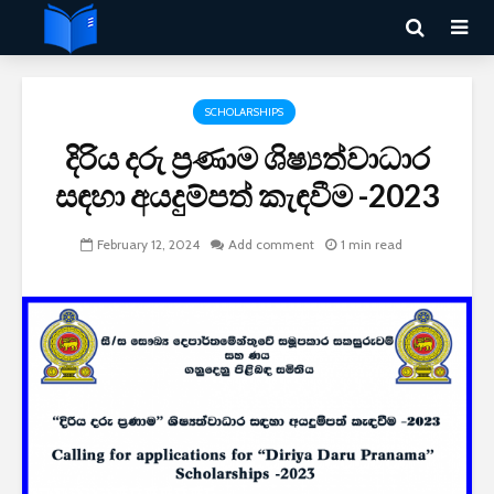
SCHOLARSHIPS
දිරිය දරු ප්‍රණාම ශිෂ්‍යත්වාධාර
සඳහා අයදුම්පත් කැඳවීම -2023
February 12, 2024
Add comment
1 min read