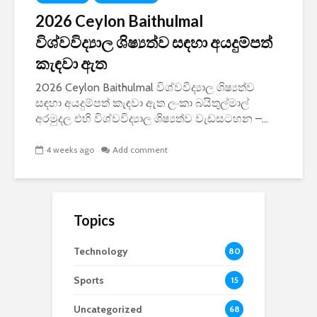
2026 Ceylon Baithulmal
විශ්වවිද්‍යාල ශිෂ්‍යත්ව සඳහා අයදුම්පත්
කැඳවා ඇත
2026 Ceylon Baithulmal විශ්වවිද්‍යාල ශිෂ්‍යත්ව
සඳහා අයදුම්පත් කැඳවා ඇත ලංකා බයිතුල්මාල්
අරමුදල එහි විශ්වවිද්‍යාල ශිෂ්‍යත්ව වැඩසටහන –...
4 weeks ago
Add comment
Topics
Technology
80
Sports
15
Uncategorized
68