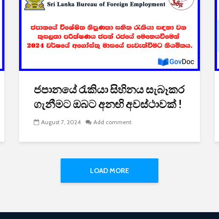
ජපානයේ රැකියා සිහිනය සැබෑකර
ගැනීමට ඔබට අනඟි අවස්ථාවක් !
August 7, 2024
Add comment
LOAD MORE