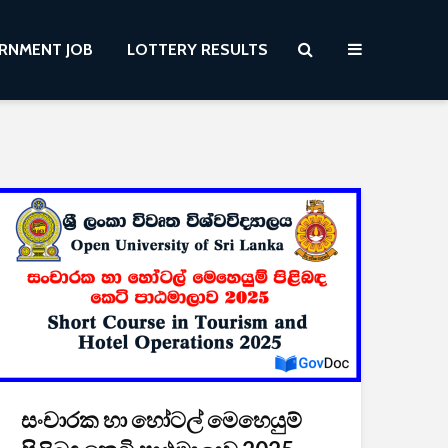
RNMENT JOB
LOTTERY RESULTS
සංචාරක හා හෝටල් මෙහෙයුම්