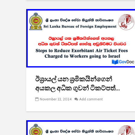
ඊශ්‍රායල් යන ශ්‍රමිකයින්ගෙන්
අයකල අධික ගුවන් ටිකට්පත්...
November 22, 2024
Add comment