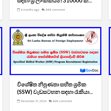
සඳහා ශ්‍රී ලාංකිකයන් 310000 ක...
6 months ago
Add comment
විශේෂිත නිපුණතා සහිත ශ්‍රමික
(SSW) වැඩසටහන සඳහා රැකියා...
December 31, 2024
Add comment