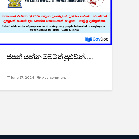
ජපන් යන්න ඔබටත් පුළුවන්…..
June 27, 2024
Add comment