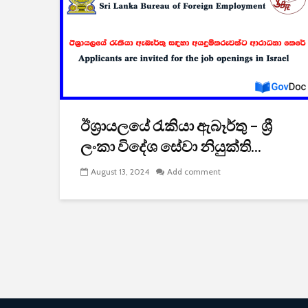
ඊශ්‍රායලයේ රැකියා ඇබෑර්තු – ශ්‍රී
ලංකා විදේශ සේවා නියුක්ති...
August 13, 2024
Add comment