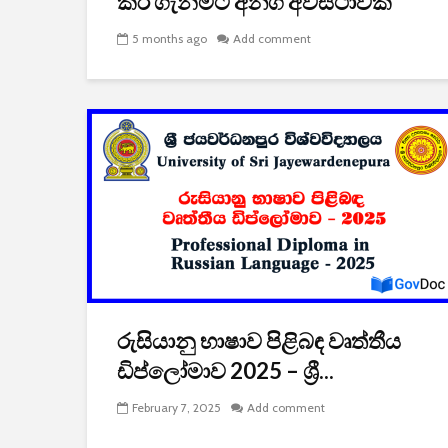
කර ගැනීමට අනගි අවස්ථාවක්
5 months ago
Add comment
රුසියානු භාෂාව පිළිබඳ වෘත්තීය
ඩිප්ලෝමාව 2025 – ශ්‍රී...
February 7, 2025
Add comment