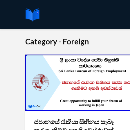
Category - Foreign
ජපානයේ රැකියා සිහිනය සැබෑ