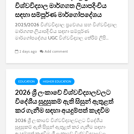
විශ්වවිද්‍යාල මාර්ගගත ලියාපදිංචිය
සඳහා සම්පූර්ණ මාර්ගෝපදේශය
2025/2026 විශ්වවිද්‍යාල ප්‍රවේශය සහ විශ්වවිද්‍යාල
මාර්ගගත ලියාපදිංචිය සඳහා සම්පූර්ණ
මාර්ගෝපදේශය UGC විශ්වවිද්‍යාල තේරීම් ලිපි...
2 days ago
Add comment
EDUCATION
HIGHER EDUCATION
2026 ශ්‍රී ලංකාවේ විශ්වවිද්‍යාලවලට
විදේශීය සුදුසුකම් ඇති සිසුන් ඇතුළත්
කර ගැනීම සඳහා අයදුම්පත් කැඳවීම
2026 ශ්‍රී ලංකාවේ විශ්වවිද්‍යාලවලට විදේශීය
සුදුසුකම් ඇති සිසුන් ඇතුළත් කර ගැනීම සඳහා
අයදුම්පත් කැඳවීම ශ්‍රී ලංකාවේ විශ්වවිද්‍යාලවල...