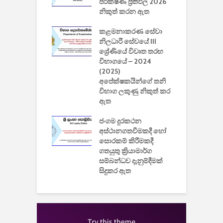
 ඩිස්නි
පරීක්ෂණ ප්‍රතිඵල 2026
අ
කාරිත්වය අවසන්
නිකුත් කරන ඇත
ශ
2
කළමනාකරණ සේවා
ක
වැවිලි
නිලධාරී සේවයේ III
නාකරණ
ශ්‍රේණියේ විවෘත තරඟ
H
යේ 2026/2027
විභාගයේ – 2024
න
ිසුන් ඇතුළත්
(2025)
අපේක්ෂකයින්ගේ තනි
විභාග ලකුණු නිකුත් කර
2
 සමාගමේ
ඇත
උ
් නිපදවූ ලාභම
ප
ුක් පරිගණකය
ජංගම දුරකථන
වයි
අස්ථානගතවීමකදී හෝ
සොරකම් කිරීමකදී
ගතයුතු ක්‍රියාමාර්ග
සම්බන්ධව දැනුම්දීමක්
සිදුකර ඇත