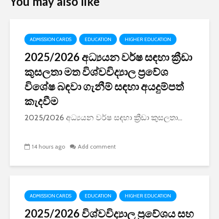
You may also like
ADMISSION CARDS
EDUCATION
HIGHER EDUCATION
2025/2026 අධ්‍යයන වර්ෂ සඳහා ක්‍රීඩා
කුසලතා මත විශ්වවිද්‍යාල ප්‍රවේශ
විශේෂ බඳවා ගැනීම් සඳහා අයදුම්පත්
කැදවීම
2025/2026 අධ්‍යයන වර්ෂ සඳහා ක්‍රීඩා කුසලතා...
14 hours ago
Add comment
ADMISSION CARDS
EDUCATION
HIGHER EDUCATION
2025/2026 විශ්වවිද්‍යාල ප්‍රවේශය සහ