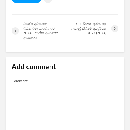
විශේෂ අධ්‍යාපන
GIT විභාග ප්‍රශ්න පත්‍ර
ඩිප්ලෝමා පාඨමාලාව
ලකුණු කිරීමේ අයදුම්පත
2024 – ජාතික අධ්‍යාපන
2023 (2024)
ආයතනය
Add comment
Comment