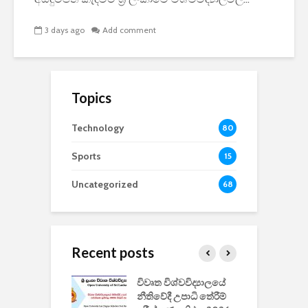
3 days ago
Add comment
Topics
Technology
80
Sports
15
Uncategorized
68
Recent posts
වීඩියෝ සෑදීමේ
විවෘත විශ්වවිද්‍යාලයේ
ව
වසා දැමීමත් සමඟ
නීතිවේදී උපාධි තේරීම්
ප