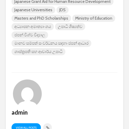
Japanese Grant Aid for Human Resource Development
Japanese Universities
JDS
Masters and PhD Scholarships
Ministry of Education
අධ්‍යාපන අමාත්‍යාංශය
උපාධි ශිෂ්‍යත්ව
ජපන් විශ්ව විද්‍යාල
මානව සම්පත් සංවර්ධනය සඳහා ජපන් ආධාර
ශාස්ත්‍රපති සහ ආචාර්ය උපාධි
admin
VIEW ALL POSTS