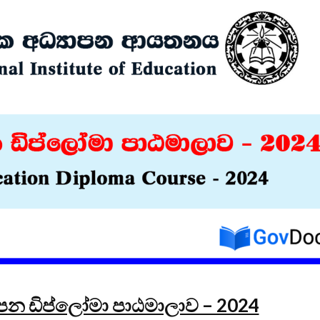
විවෘත විශ්වවිද්‍යාලයේ
සෝරා වී
පුස්තකාල හා තොරතුරු
යෙදුම ව
අධ්‍යයනය පිළිබඳ
OpenAI ඩ
ශාස්ත්‍රවේදී උපාධිය
හවුල්කා
2026 සදහා අයදුම්පත්
කරයි
කැදවීම
ජාතික වැ
HelaPOS QR කේත
කළමන
නිර්මාණ සේවාව
ආයතනයේ
සඳහා සිස
කිරීම
2025 (2026) අ.පො.ස.
උසස් පෙළ විභාග
ඇපල් ස
ප්‍රතිඵල නිකුත් කෙරේ
මෙතෙක් 
මැක්බුක
එළිදක්වය
ාපන ඩිප්ලෝමා පාඨමාලාව – 2024