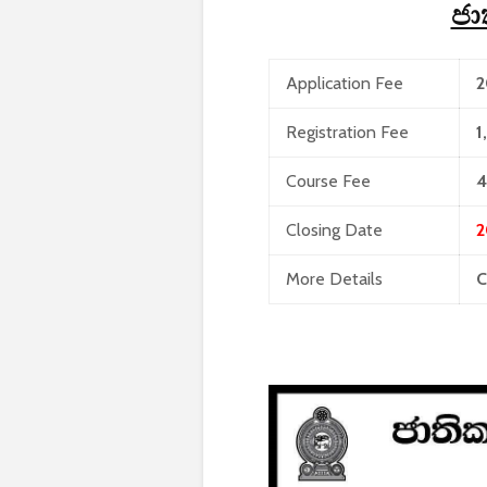
ජා
Application Fee
2
Registration Fee
1
Course Fee
4
Closing Date
2
More Details
C