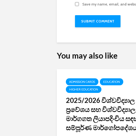
Save my name, email, and websit
You may also like
ADMISSION CARDS
EDUCATION
HIGHER EDUCATION
2025/2026 විශ්වවිද්‍යාල
ප්‍රවේශය සහ විශ්වවිද්‍යාල
මාර්ගගත ලියාපදිංචිය සඳ
සම්පූර්ණ මාර්ගෝපදේශය.