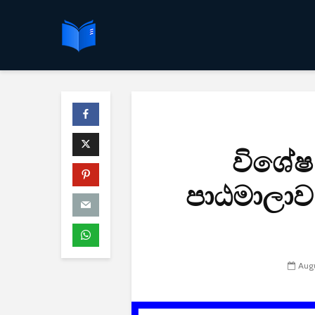
විශේෂ
පාඨමාලාව 
Augu