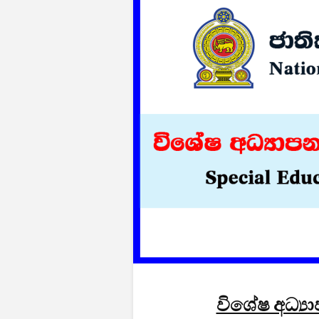
විශේෂ අධ්‍ය