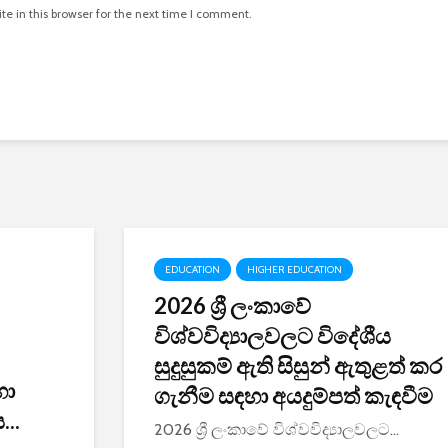
e in this browser for the next time I comment.
EDUCATION
HIGHER EDUCATION
2026 ශ්‍රී ලංකාවේ
විශ්වවිද්‍යාලවලට විදේශීය
සුදුසුකම් ඇති සිසුන් ඇතුළත් කර
හා
ගැනීම සඳහා අයදුම්පත් කැඳවීම
..
2026 ශ්‍රී ලංකාවේ විශ්වවිද්‍යාලවලට...