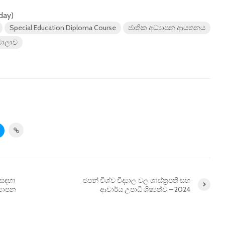
oday)
Special Education Diploma Course
ජාතික අධ්‍යාපන ආයතනය
මාලාව
 සඳහා
ජපන් විශ්ව විද්‍යාල වල ශාස්ත්‍රපති සහ
‍යාපන
ආචාර්ය උපාධි ශිෂ්‍යත්ව – 2024