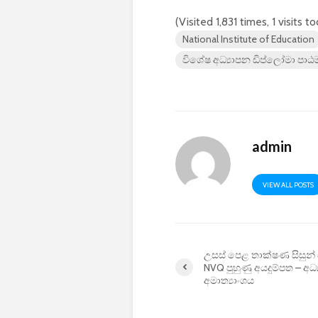
(Visited 1,831 times, 1 visits t
National Institute of Education
විශේෂ අධ්‍යාපන ඩිප්ලෝමා පාඨ
admin
VIEW ALL POSTS
උසස් පෙළ තාක්ෂණ සිසුන්
NVQ පුහුණු අයදුම්පත – අධ්
අමාත්‍යාංශය