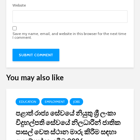
Website
Save my name, email, and website in this browser for the next time
I comment.
You may also like
EDUCATION
EMPLOYMENT
JOBS
පළාත් රාජ්‍ය සේවයේ නියුතු ශ්‍රී ලංකා
විදුහල්පති සේවයේ නිලධාරීන් ජාතික
පාසල් වෙත ස්ථාන මාරු කිරීම සඳහා