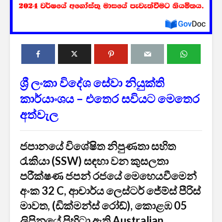
ශ්‍රී ලංකා විදේශ සේවා නියුක්ති
2027 1 ශ්‍රේණි‌යේ
ශ්‍රී ලංකා ග්
කාර්යාංශය – එතෙර සවියට මෙතෙර
පාසල් ප්‍රවේශ
සේවයේ III
අත්වැල
අයදුම්පත, නව
බඳවා ගැනී
චක්‍රලේඛ සහ කෝටා
වන තරඟ ව
මාර්ගෝපදේශ නිකුත්
2025
කර ඇත
ජපානයේ විශේෂිත නිපුණතා සහිත
ශ්‍රී ලංකා ග්
රැකියා (SSW) සඳහා වන කුසලතා
රාජ්‍ය, බැංකු, වෙළඳ
සේවයේ II 
සහ පුර පසළොස්වක
නිලධාරීන්
පරීක්ෂණ ජපන් රජයේ මෙහෙයවීමෙන්
පොහොය නිවාඩු දින
කාර්යක්ෂ
අංක 32 C, ආචාර්ය ලෙස්ටර් ජේම්ස් පීරිස්
සහිත ශ්‍රී ලංකා දින
කඩඉම් වි
දර්ශනය (2026)
2026
මාවත, (ඩික්මන්ස් රෝඩ්), කොළඹ 05
ලිපිනයේ පිහිටා ඇති Australian
2026 වර්ෂයේ
2026 පාසල