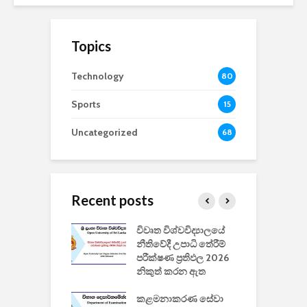
Topics
Technology
80
Sports
15
Uncategorized
68
Recent posts
වීඩියෝ සෑදීමේ
විවෘත විශ්වවිද්‍යාලයේ
ව
වසා දැමීමත් සමඟ
නීතිවේදී උපාධි තේරීම්
ප
 ඩිස්නි
පරීක්ෂණ ප්‍රතිඵල 2026
අ
කාරිත්වය අවසන්
නිකුත් කරන ඇත
ශ
2
කළමනාකරණ සේවා
ක