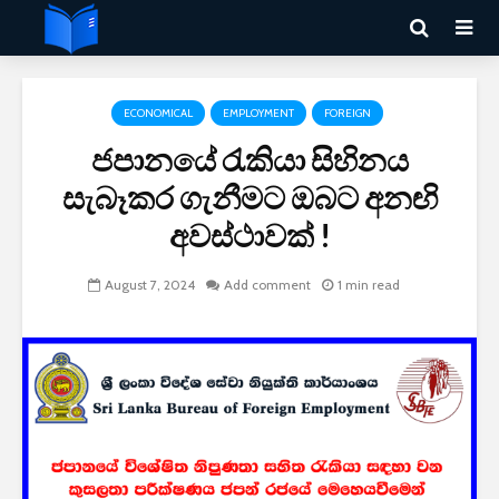
ECONOMICAL
EMPLOYMENT
FOREIGN
ජපානයේ රැකියා සිහිනය
සැබෑකර ගැනීමට ඔබට අනඟි
අවස්ථාවක් !
August 7, 2024
Add comment
1 min read