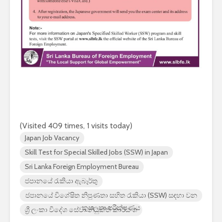
(Visited 409 times, 1 visits today)
Japan Job Vacancy
Skill Test for Special Skilled Jobs (SSW) in Japan
Sri Lanka Foreign Employment Bureau
ජපානයේ රැකියා ඇබෑර්තු
ජපානයේ විශේෂිත නිපුණතා සහිත රැකියා (SSW) සඳහා වන
කුසලතා පරීක්ෂණය
ශ්‍රී ලංකා විදේශ සේවා නියුක්ති කාර්යංශ