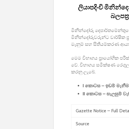
ලියාපදිංචි මිනින්
බලපත්‍
මිනින්දෝරු දෙපාර්තමේන්තුව
මිනින්දෝරුවරුන්ට වාර්ෂික ප
මැනුම් සහ සිතියම්කරණ ආය
මෙම විභාගය ප්‍රායෝගික ප
වේ. විභාගය සමීක්ෂණ රෙගුල
කරනු ලැබේ.
I කොටස – ඉඩම් මැනීම 
II කොටස – සැලසුම් වැ
Gazette Notice – Full Deta
Source