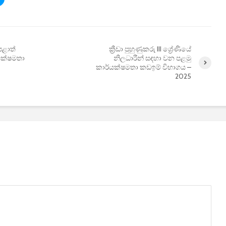
පළාත්
ක්‍රීඩා පුහුණුකරු III ශ්‍රේණියේ
යක්ෂමතා
නිලධාරීන් සඳහා වන පළමු
කාර්යක්ෂමතා කඩඉම් විභාගය –
2025