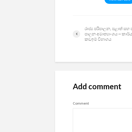
රාජ්‍ය පරිපාලන, පළාත් සහ 
පාලන අමාත්‍යාංශය – කාර්
කඩඉම් විභාගය
Add comment
Comment