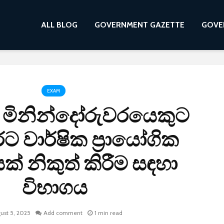
ALL BLOG
GOVERNMENT GAZETTE
GOVE
EXAM
චි මිනින්දෝරුවරයෙකුට
ට වාර්ෂික ප්‍රායෝගික
යක් නිකුත් කිරීම සඳහා
විභාගය
ust 5, 2025
Add comment
1 min read