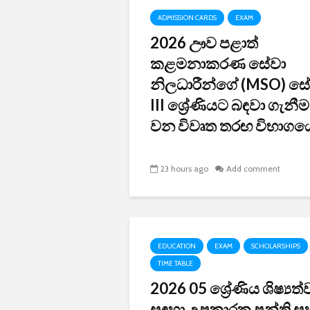
ADMISSION CARDS
EXAM
2026 ඌව පළාත්
කළමනාකරණ සේවා
නිලධාරීන්ගේ (MSO) ස
III ශ්‍රේණියට බඳවා ගැනී
වන විවෘත තරඟ විභාගයේ
23 hours ago
Add comment
EDUCATION
EXAM
SCHOLARSHIPS
TIME TABLE
2026 05 ශ්‍රේණිය ශිෂ්‍යත්
සඳහා උපකාරක පන්ති ස