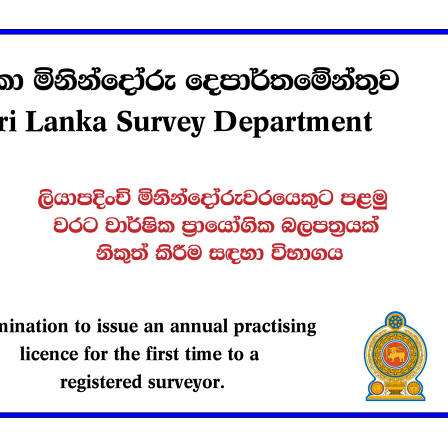
විවෘත විශ්වවිද්‍යාලයේ
සෝරා වී
පුස්තකාල හා තොරතුරු
යෙදුම ව
අධ්‍යයනය පිළිබඳ
OpenAI ඩ
ශාස්ත්‍රවේදී උපාධිය
හවුල්කා
2026 සදහා අයදුම්පත්
කරයි
කැදවීම
ජාතික වැ
HelaPOS QR කේත
කළමන
නිර්මාණ සේවාව
ආයතනයේ
සඳහා සිස
කිරීම
2025 (2026) අ.පො.ස.
උසස් පෙළ විභාග
ඇපල් ස
ප්‍රතිඵල නිකුත් කෙරේ
මෙතෙක් 
මැක්බුක
එළිදක්වය