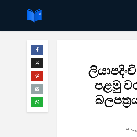
ලියාපදිං
පළමු වර
බලපත්‍ර
Aug