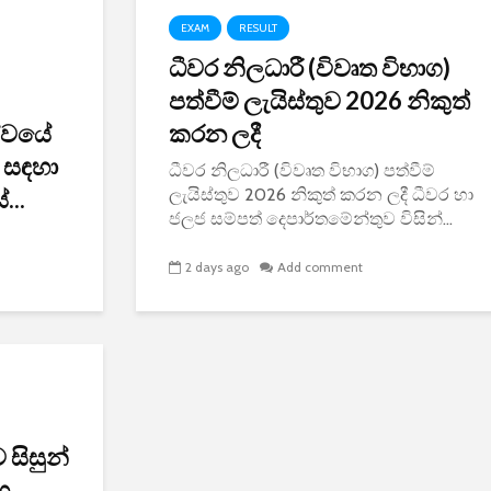
EXAM
RESULT
ධීවර නිලධාරී (විවෘත විභාග)
පත්වීම් ලැයිස්තුව 2026 නිකුත්
ේවයේ
කරන ලදී
ම සඳහා
ධීවර නිලධාරී (විවෘත විභාග) පත්වීම්
...
ලැයිස්තුව 2026 නිකුත් කරන ලදී ධීවර හා
ජලජ සම්පත් දෙපාර්තමේන්තුව විසින්...
2 days ago
Add comment
ව සිසුන්
හ