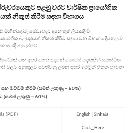
දෝරුවරයෙකුට පළමු වරට වාර්ෂික ප්‍රායෝගික
රයක් නිකුත් කිරීම සඳහා විභාගය
ේ මිනින්දෝරු සේවා හැර අනෙකුත් ලියාපදිංචි
්‍රායෝගික බලපත්‍රයක් නිකුත් කිරීම සඳහා වන විභාගය දියතලාව
තනයේදී පැවැත්වේ.
රීක්ෂණයක් වන අතර පහත සඳහන් කොටස් දෙකකින් සමන්විත
ාසි වලට අනුකූලව පවත්වනු ලබන අතර මෙට්‍රික් ඒකක භාවිතා
සහ මට්ටම් කිරීම (සමත් ලකුණු – 60%)
ඩ (සමත් ලකුණු – 60%)
ils (PDF)
English
|
Sinhala
Click_Here