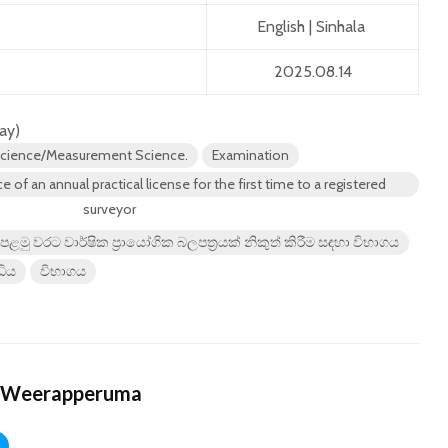
English
|
Sinhala
2025.08.14
day)
 Science/Measurement Science.
Examination
 of an annual practical license for the first time to a registered
surveyor
පළමු වරට වාර්ෂික ප්‍රායෝගික බලපත්‍රයක් නිකුත් කිරීම සඳහා විභාගය
ධිය
විභාගය
 Weerapperuma