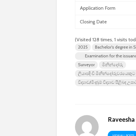
Application Form
Closing Date
(Visited 128 times, 1 visits to
2025
Bachelor's degree in
Examination for the issuance
Surveyor
මිනින්දෝරු
ලියාපදිංචි මිනින්දෝරුවරයෙකුට 
විද්‍යාව/මිණුම් විද්‍යාව පිළිබඳ උපා
Raveesha
VIEW ALL POSTS