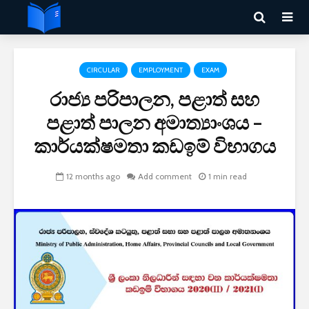
CIRCULAR
EMPLOYMENT
EXAM
රාජ්‍ය පරිපාලන, පළාත් සහ
පළාත් පාලන අමාත්‍යාංශය –
කාර්යක්ෂමතා කඩඉම් විභාගය
12 months ago
Add comment
1 min read