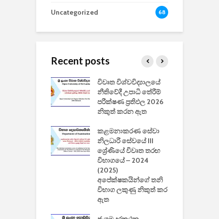
Uncategorized
68
Recent posts
වීඩියෝ සෑදීමේ
විවෘත විශ්වවිද්‍යාලයේ
ව
වසා දැමීමත් සමඟ
නීතිවේදී උපාධි තේරීම්
ප
 ඩිස්නි
පරීක්ෂණ ප්‍රතිඵල 2026
අ
කාරිත්වය අවසන්
නිකුත් කරන ඇත
ශ
2
කළමනාකරණ සේවා
ක
වැවිලි
නිලධාරී සේවයේ III
නාකරණ
ශ්‍රේණියේ විවෘත තරඟ
H
යේ 2026/2027
විභාගයේ – 2024
න
ිසුන් ඇතුළත්
(2025)
අපේක්ෂකයින්ගේ තනි
විභාග ලකුණු නිකුත් කර
2
 සමාගමේ
ඇත
උ
් නිපදවූ ලාභම
ප