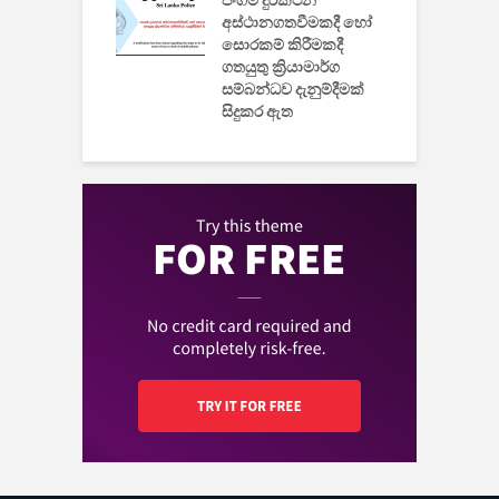
ුක් පරිගණකය
ජංගම දුරකථන
වයි
අස්ථානගතවීමකදී හෝ
සොරකම් කිරීමකදී
ගතයුතු ක්‍රියාමාර්ග
සම්බන්ධව දැනුම්දීමක්
සිදුකර ඇත