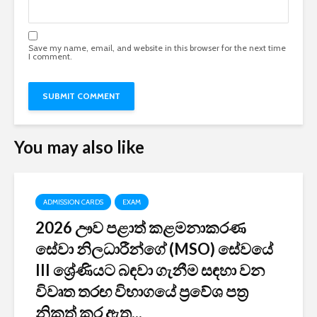
Save my name, email, and website in this browser for the next time
I comment.
You may also like
ADMISSION CARDS
EXAM
2026 ඌව පළාත් කළමනාකරණ
සේවා නිලධාරීන්ගේ (MSO) සේවයේ
III ශ්‍රේණියට බඳවා ගැනීම සඳහා වන
විවෘත තරඟ විභාගයේ ප්‍රවේශ පත්‍ර
නිකුත් කර ඇත...