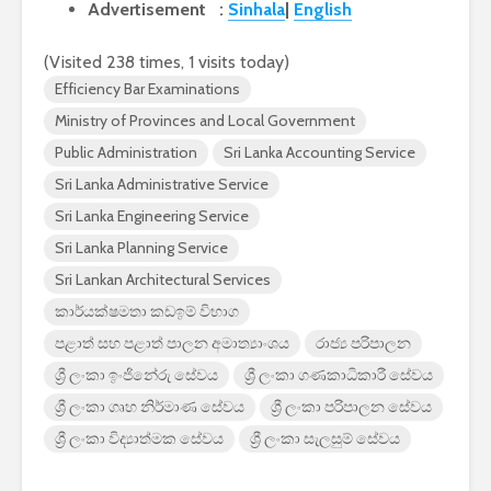
Advertisement :
Sinhala
|
English
2026 යාවත්කාලීනය
තරඟකාරිත
හඳුන්වා දීමට
උණුසුම් ව
(Visited 238 times, 1 visits today)
නියමිතයි.
බැවින් Sa
සමාගම පළම
Efficiency Bar Examinations
නැමීමේ ද
Ministry of Provinces and Local Government
එළිදක්වයි.
Public Administration
Sri Lanka Accounting Service
Sri Lanka Administrative Service
Sri Lanka Engineering Service
Sri Lanka Planning Service
Sri Lankan Architectural Services
කාර්යක්ෂමතා කඩඉම් විභාග
පළාත් සහ පළාත් පාලන අමාත්‍යාංශය
රාජ්‍ය පරිපාලන
ශ්‍රී ලංකා ඉංජිනේරු සේවය
ශ්‍රී ලංකා ගණකාධිකාරී සේවය
ශ්‍රී ලංකා ගෘහ නිර්මාණ සේවය
ශ්‍රී ලංකා පරිපාලන සේවය
ශ්‍රී ලංකා විද්‍යාත්මක සේවය
ශ්‍රී ලංකා සැලසුම් සේවය