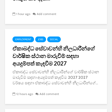
1 hour ago
Add comment
EMPLOYMENT
JOBS
SOCIAL
ඒකාබද්ධ සේවාවන්හි නිලධාරීන්ගේ
වාර්ෂික ස්ථාන මාරුවීම් සඳහා
අයදුම්පත් කැඳවීම 2027
ඒකාබද්ධ සේවාවන්හි නිලධාරීන්ගේ වාර්ෂික ස්ථාන
මාරුවීම් සඳහා අයදුම්පත් කැඳවීම 2027 2027
වර්ෂය සඳහා ඒකාබද්ධ සේවාවන්හි නිලධාරීන්ගේ...
12 hours ago
Add comment