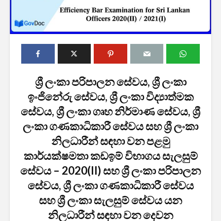
ශ්‍රී ලංකා පරිපාලන සේවය, ශ්‍රී ලංකා
2027 1 ශ්‍රේණි‌යේ
ශ්‍රී ලංකා ග්
ඉංජිනේරු සේවය, ශ්‍රී ලංකා විද්‍යාත්මක
පාසල් ප්‍රවේශ
සේවයේ III
සේවය, ශ්‍රී ලංකා ගෘහ නිර්මාණ සේවය, ශ්‍රී
අයදුම්පත, නව
බඳවා ගැනී
චක්‍රලේඛ සහ කෝටා
වන තරඟ ව
ලංකා ගණකාධිකාරී සේවය සහ ශ්‍රී ලංකා
මාර්ගෝපදේශ නිකුත්
2025
නිලධාරීන් සඳහා වන පළමු
කර ඇත
ශ්‍රී ලංකා ග්
කාර්යක්ෂමතා කඩඉම් විභාගය සැලසුම්
රාජ්‍ය, බැංකු, වෙළඳ
සේවයේ II 
සේවය – 2020(II) සහ ශ්‍රී ලංකා පරිපාලන
සහ පුර පසළොස්වක
නිලධාරීන්
පොහොය නිවාඩු දින
කාර්යක්ෂ
සේවය, ශ්‍රී ලංකා ගණකාධිකාරී සේවය
සහිත ශ්‍රී ලංකා දින
කඩඉම් වි
සහ ශ්‍රී ලංකා සැලසුම් සේවය යන
දර්ශනය (2026)
2026
නිලධාරීන් සඳහා වන දෙවන
2026 වර්ෂයේ
2026 පාසල