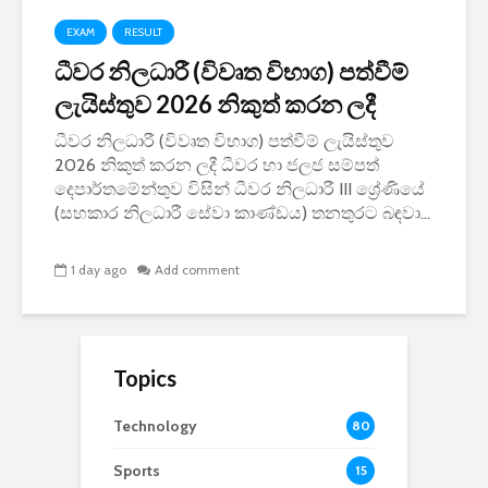
EXAM
RESULT
ධීවර නිලධාරී (විවෘත විභාග) පත්වීම්
ලැයිස්තුව 2026 නිකුත් කරන ලදී
ධීවර නිලධාරී (විවෘත විභාග) පත්වීම් ලැයිස්තුව
2026 නිකුත් කරන ලදී ධීවර හා ජලජ සම්පත්
දෙපාර්තමේන්තුව විසින් ධීවර නිලධාරී III ශ්‍රේණියේ
(සහකාර නිලධාරී සේවා කාණ්ඩය) තනතුරට බඳවා...
1 day ago
Add comment
Topics
Technology
80
Sports
15