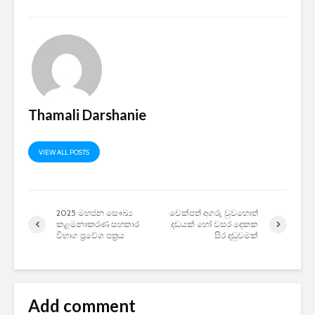
Thamali Darshanie
VIEW ALL POSTS
2025 මහජන සෞඛ්‍ය
චෙක්පත් අගරු වුවහොත්
කළමනාකරණ සහකාර
දඩයක් හෝ වසර දෙකක
විභාග ප්‍රවේශ පත්‍රය
සිර දඬුවමක්
Add comment