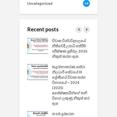
Uncategorized
68
Recent posts
වීඩියෝ සෑදීමේ
විවෘත විශ්වවිද්‍යාලයේ
ව
වසා දැමීමත් සමඟ
නීතිවේදී උපාධි තේරීම්
ප
 ඩිස්නි
පරීක්ෂණ ප්‍රතිඵල 2026
අ
කාරිත්වය අවසන්
නිකුත් කරන ඇත
ශ
2
කළමනාකරණ සේවා
ක
වැවිලි
නිලධාරී සේවයේ III
නාකරණ
ශ්‍රේණියේ විවෘත තරඟ
H
යේ 2026/2027
විභාගයේ – 2024
න
ිසුන් ඇතුළත්
(2025)
අපේක්ෂකයින්ගේ තනි
විභාග ලකුණු නිකුත් කර
2
 සමාගමේ
ඇත
උ
් නිපදවූ ලාභම
ප
ුක් පරිගණකය
ජංගම දුරකථන