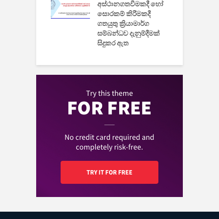
වයි
අස්ථානගතවීමකදී හෝ
සොරකම් කිරීමකදී
ගතයුතු ක්‍රියාමාර්ග
සම්බන්ධව දැනුම්දීමක්
සිදුකර ඇත