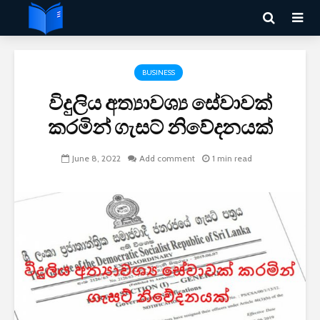
BUSINESS
විදුලිය අත්‍යාවශ්‍ය සේවාවක්
කරමින් ගැසට් නිවේදනයක්
June 8, 2022
Add comment
1 min read