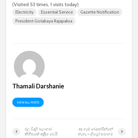
(Visited 53 times, 1 visits today)
2026 යාවත්කාලීනය
තරඟකාරිත
හඳුන්වා දීමට
උණුසුම් ව
Electricity
Essential Service
Gazette Notification
නියමිතයි.
බැවින් Sa
President Gotabaya Rajapaksa
සමාගම පළම
නැමීමේ ද
එළිදක්වයි.
Thamali Darshanie
VIEW ALL POSTS
ජල විදුලි බලාගාර
අද ගෑස් බෙදාහරින්නේ
කිහිපයක් අක්‍රීය වෙයි
නැහැ – ලිට්‍රෝ සමාගම