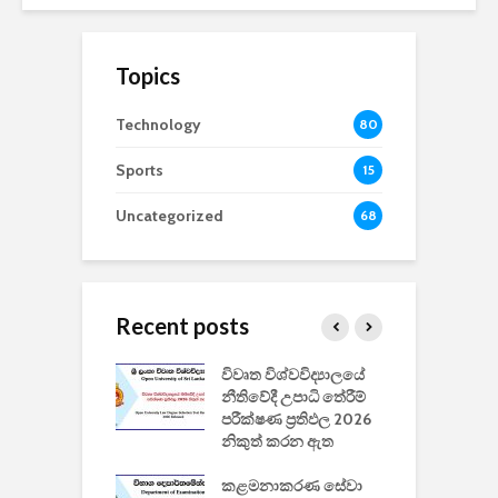
Topics
Technology
80
Sports
15
Uncategorized
68
Recent posts
වීඩියෝ සෑදීමේ
විවෘත විශ්වවිද්‍යාලයේ
ව
වසා දැමීමත් සමඟ
නීතිවේදී උපාධි තේරීම්
ප
 ඩිස්නි
පරීක්ෂණ ප්‍රතිඵල 2026
අ
කාරිත්වය අවසන්
නිකුත් කරන ඇත
ශ
2
කළමනාකරණ සේවා
ක