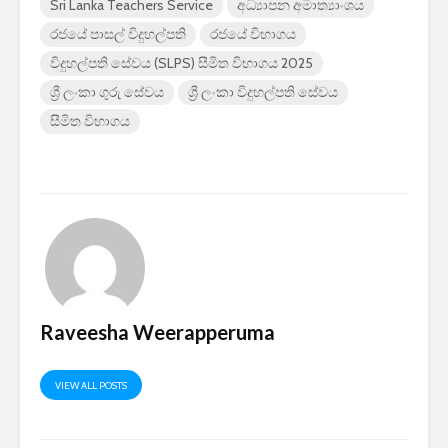
Sri Lanka Teachers Service
අධ්‍යාපන අමාත්‍යාංශය
රජයේ පාසල් විදුහල්පති
රජයේ විභාගය
විදුහල්පති සේවය (SLPS) සීමිත විභාගය 2025
ශ්‍රී ලංකා ගුරු සේවය
ශ්‍රී ලංකා විදුහල්පති සේවය
සීමිත විභාගය
Raveesha Weerapperuma
VIEW ALL POSTS