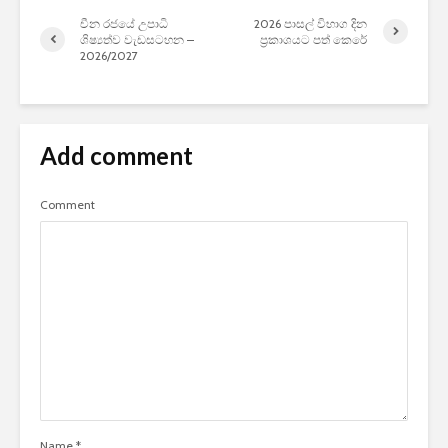
චීන රජයේ උපාධි
2026 පාසල් විභාග දින
ශිෂ්‍යත්ව වැඩසටහන –
ප්‍රකාශයට පත් කෙරේ
2026/2027
Add comment
Comment
Name
*