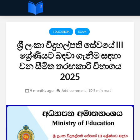
EDUCATION
EXAM
ශ්‍රී ලංකා විදුහල්පති සේවයේ III
ශ්‍රේණියට බඳවා ගැනීම සඳහා
වන සීමිත තරඟකාරී විභාගය
2025
9 months ago
Add comment
2 min read