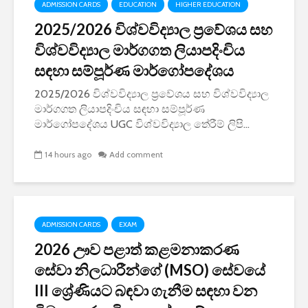
ADMISSION CARDS
EDUCATION
HIGHER EDUCATION
2025/2026 විශ්වවිද්‍යාල ප්‍රවේශය සහ
විශ්වවිද්‍යාල මාර්ගගත ලියාපදිංචිය
සඳහා සම්පූර්ණ මාර්ගෝපදේශය
2025/2026 විශ්වවිද්‍යාල ප්‍රවේශය සහ විශ්වවිද්‍යාල
මාර්ගගත ලියාපදිංචිය සඳහා සම්පූර්ණ
මාර්ගෝපදේශය UGC විශ්වවිද්‍යාල තේරීම් ලිපි...
14 hours ago
Add comment
ADMISSION CARDS
EXAM
2026 ඌව පළාත් කළමනාකරණ
සේවා නිලධාරීන්ගේ (MSO) සේවයේ
III ශ්‍රේණියට බඳවා ගැනීම සඳහා වන