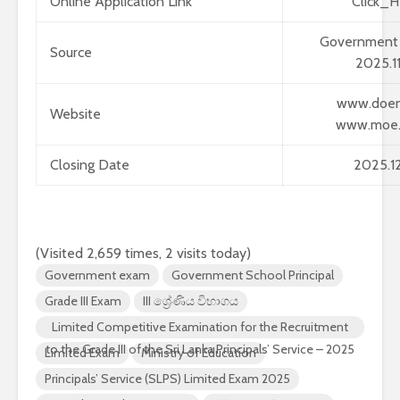
Online Application Link
Click_H
Government
Source
2025.11
www.doene
Website
www.moe.g
Closing Date
2025.12
(Visited 2,659 times, 2 visits today)
Government exam
Government School Principal
Grade III Exam
III ශ්‍රේණිය විභාගය
Limited Competitive Examination for the Recruitment
to the Grade III of the Sri Lanka Principals’ Service – 2025
Limited Exam
Ministry of Education
Principals’ Service (SLPS) Limited Exam 2025