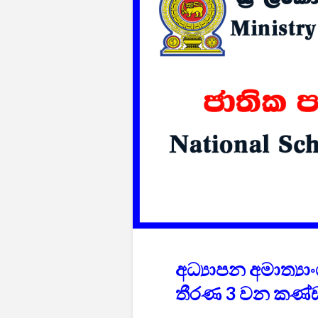
අධ්‍යාපන අමාත්‍යා
තීරණ 3 වන කණ්ඩ