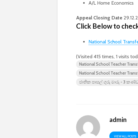
A/L Home Economics
Appeal Closing Date
29.12.
Click Below to chec
National School Transf
(Visited 415 times, 1 visits to
National School Teacher Trans
National School Teacher Transf
ජාතික පාසල් ගුරු මාරු - 3 කණ්
admin
VIEW ALL POSTS