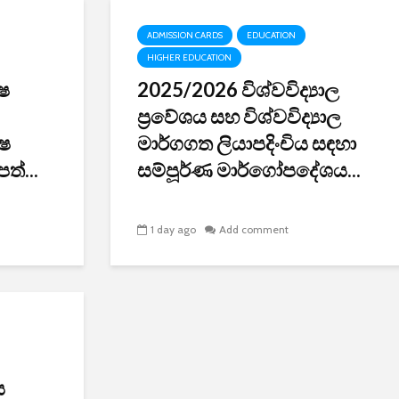
ADMISSION CARDS
EDUCATION
HIGHER EDUCATION
ෂ
2025/2026 විශ්වවිද්‍යාල
ප්‍රවේශය සහ විශ්වවිද්‍යාල
ේෂ
මාර්ගගත ලියාපදිංචිය සඳහා
ත්...
සම්පූර්ණ මාර්ගෝපදේශය...
1 day ago
Add comment
ය