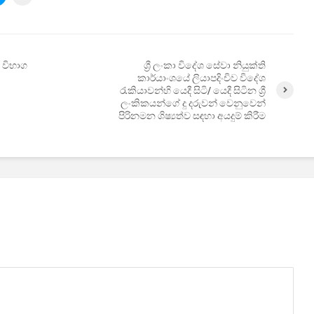
 විභාග
ශ්‍රී ලංකා විදේශ සේවා නියුක්ති
කාර්යාංශයේ ලියාපදිංචිව විදේශ
රැකියාවන්හි යෙදී සිටි/ යෙදී සිටින ශ්‍රී
ලංකිකයන්ගේ දු දරුවන් වෙනුවෙන්
පිරිනමන ශිෂ්‍යත්ව සඳහා අයදුම් කිරීම