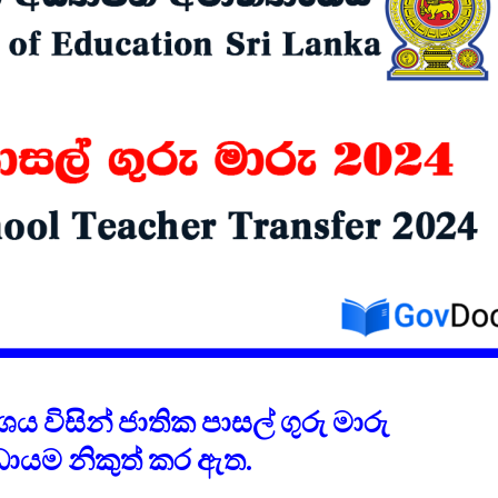
විවෘත විශ්වවිද්‍යාලයේ
සෝරා වී
පුස්තකාල හා තොරතුරු
යෙදුම ව
අධ්‍යයනය පිළිබඳ
OpenAI ඩ
ශාස්ත්‍රවේදී උපාධිය
හවුල්කා
2026 සදහා අයදුම්පත්
කරයි
කැදවීම
ජාතික වැ
HelaPOS QR කේත
කළමන
නිර්මාණ සේවාව
ආයතනයේ
සඳහා සිස
කිරීම
2025 (2026) අ.පො.ස.
උසස් පෙළ විභාග
ඇපල් ස
ප්‍රතිඵල නිකුත් කෙරේ
මෙතෙක් 
මැක්බුක
එළිදක්වය
ංශය විසින් ජාතික පාසල් ගුරු මාරු
ායම නිකුත් කර ඇත.