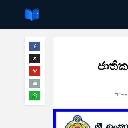
ජාතික 
Decem