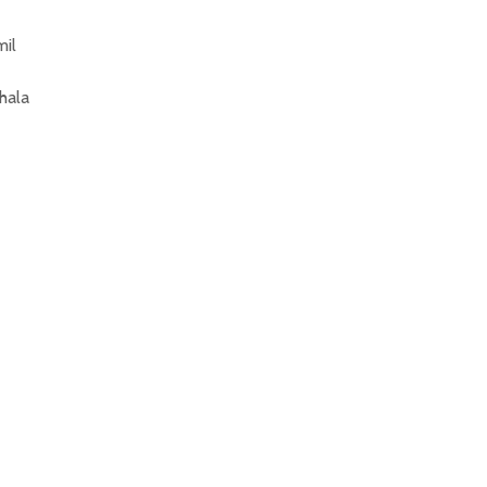
il
hala