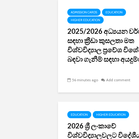
ADMISSION CARDS
EDUCATION
HIGHER EDUCATION
2025/2026 අධ්‍යයන වර්
සඳහා ක්‍රීඩා කුසලතා මත
විශ්වවිද්‍යාල ප්‍රවේශ විශ
බඳවා ගැනීම් සඳහා අයදුම්ප
56 minutes ago
Add comment
EDUCATION
HIGHER EDUCATION
2026 ශ්‍රී ලංකාවේ
විශ්වවිද්‍යාලවලට විදේශී