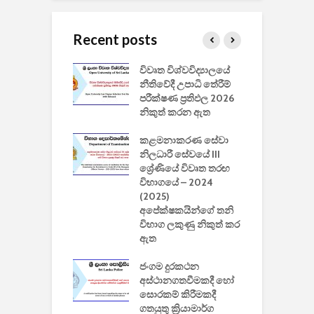
Recent posts
වීඩියෝ සෑදීමේ
විවෘත විශ්වවිද්‍යාලයේ
ව
වසා දැමීමත් සමඟ
නීතිවේදී උපාධි තේරීම්
ප
 ඩිස්නි
පරීක්ෂණ ප්‍රතිඵල 2026
අ
කාරිත්වය අවසන්
නිකුත් කරන ඇත
ශ
2
කළමනාකරණ සේවා
ක
වැවිලි
නිලධාරී සේවයේ III
නාකරණ
ශ්‍රේණියේ විවෘත තරඟ
H
යේ 2026/2027
විභාගයේ – 2024
න
ිසුන් ඇතුළත්
(2025)
අපේක්ෂකයින්ගේ තනි
විභාග ලකුණු නිකුත් කර
2
 සමාගමේ
ඇත
උ
් නිපදවූ ලාභම
ප
ුක් පරිගණකය
ජංගම දුරකථන
වයි
අස්ථානගතවීමකදී හෝ
සොරකම් කිරීමකදී
ගතයුතු ක්‍රියාමාර්ග