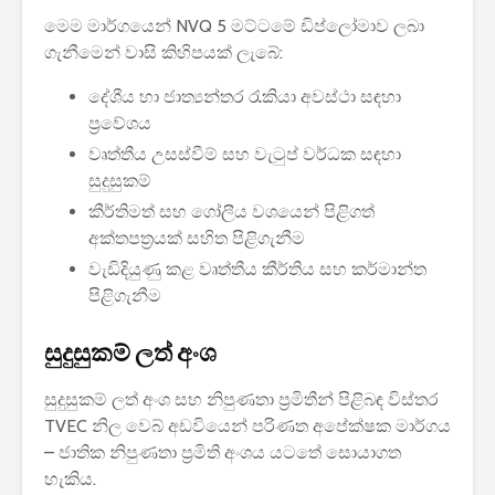
2026 යාවත්කාලීනය
තරඟකාරිත
මෙම මාර්ගයෙන් NVQ 5 මට්ටමේ ඩිප්ලෝමාව ලබා
හඳුන්වා දීමට
උණුසුම් ව
ගැනීමෙන් වාසි කිහිපයක් ලැබේ:
නියමිතයි.
බැවින් Sa
සමාගම පළම
දේශීය හා ජාත්‍යන්තර රැකියා අවස්ථා සඳහා
නැමීමේ ද
ප්‍රවේශය
එළිදක්වයි.
වෘත්තීය උසස්වීම් සහ වැටුප් වර්ධක සඳහා
සුදුසුකම්
කීර්තිමත් සහ ගෝලීය වශයෙන් පිළිගත්
අක්තපත්‍රයක් සහිත පිළිගැනීම
වැඩිදියුණු කළ වෘත්තීය කීර්තිය සහ කර්මාන්ත
පිළිගැනීම
සුදුසුකම් ලත් අංශ
සුදුසුකම් ලත් අංශ සහ නිපුණතා ප්‍රමිතීන් පිළිබඳ විස්තර
TVEC නිල වෙබ් අඩවියෙන් පරිණත අපේක්ෂක මාර්ගය
– ජාතික නිපුණතා ප්‍රමිති අංශය යටතේ සොයාගත
හැකිය.