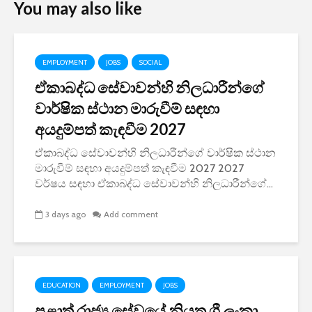
You may also like
EMPLOYMENT
JOBS
SOCIAL
ඒකාබද්ධ සේවාවන්හි නිලධාරීන්ගේ
වාර්ෂික ස්ථාන මාරුවීම් සඳහා
අයදුම්පත් කැඳවීම 2027
ඒකාබද්ධ සේවාවන්හි නිලධාරීන්ගේ වාර්ෂික ස්ථාන
මාරුවීම් සඳහා අයදුම්පත් කැඳවීම 2027 2027
වර්ෂය සඳහා ඒකාබද්ධ සේවාවන්හි නිලධාරීන්ගේ...
3 days ago
Add comment
EDUCATION
EMPLOYMENT
JOBS
පළාත් රාජ්‍ය සේවයේ නියුතු ශ්‍රී ලංකා