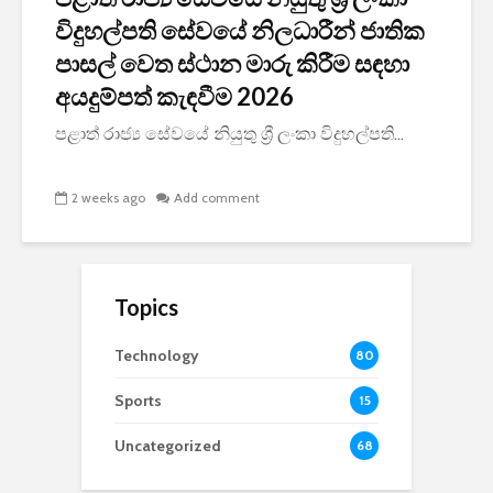
විදුහල්පති සේවයේ නිලධාරීන් ජාතික
පාසල් වෙත ස්ථාන මාරු කිරීම සඳහා
අයදුම්පත් කැඳවීම 2026
පළාත් රාජ්‍ය සේවයේ නියුතු ශ්‍රී ලංකා විදුහල්පති...
2 weeks ago
Add comment
Topics
Technology
80
Sports
15
Uncategorized
68