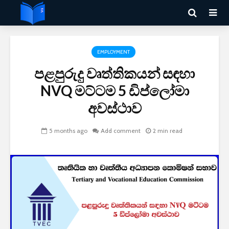
EMPLOYMENT
පළපුරුදු වෘත්තිකයන් සඳහා
NVQ මට්ටම 5 ඩිප්ලෝමා
අවස්ථාව
5 months ago
Add comment
2 min read