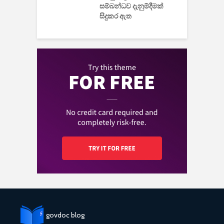
සම්බන්ධව දැනුම්දීමක්
සිදුකර ඇත
govdoc blog