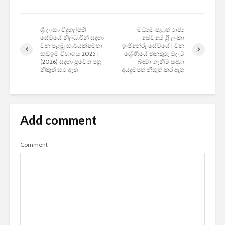
ශ්‍රී ලංකා විදුහල්පති
මධ්‍යම පළාත් රාජ්‍ය
සේවයේ නිලධාරීන් සඳහා
සේවයේ ශ්‍රී ලංකා
වන පළමු කාර්යක්ෂමතා
ඉංජිනේරු සේවයේ I වන
කඩඉම් විභාගය 2025 I
ශ්‍රේණියේ තනතුරු වලට
(2026) සදහා ප්‍රවේශ පත්‍ර
බදවා ගැනීම සදහා
නිකුත් කර ඇත
අයදුම්පත් නිකුත් කර ඇත
Add comment
Comment