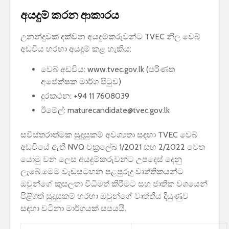
අයදුම් කරන ආකාරය
උනන්දුවක් දක්වන අයදුම්කරුවන්ට TVEC නිල වෙබ්
අඩවිය හරහා අයදුම් කළ හැකිය:
වෙබ් අඩවිය: www.tvec.gov.lk (පරිණත
අපේක්ෂක මාර්ග පිටුව)
දුරකථන: +94 11 7608039
ඊමේල්:
maturecandidate@tvec.gov.lk
සවිස්තරාත්මක සුදුසුකම් අවශ්‍යතා සඳහා TVEC වෙබ්
අඩවියේ ඇති NVQ චක්‍රලේඛ 1/2021 සහ 2/2022 වෙත
යොමු වන ලෙස අයදුම්කරුවන්ට උපදෙස් දෙනු
ලැබේ.මෙම වැඩසටහන පළපුරුදු වෘත්තිකයන්ට
ඔවුන්ගේ කුසලතා විධිමත් කිරීමට සහ ජාතික වශයෙන්
පිළිගත් සුදුසුකම් හරහා ඔවුන්ගේ වෘත්තීය දියුණුව
සඳහා වටිනා මාර්ගයක් සපයයි.