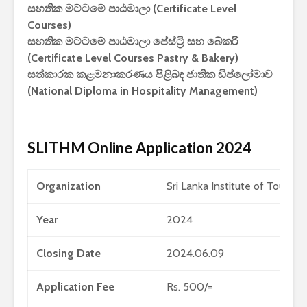
සහතික මට්ටමේ පාඨමාලා (Certificate Level
පාසල්වල පළමු
කාලසටහන
Courses)
ශ්‍රේණිය සඳහා ළමයින්
දර්ශනය) –
ඇතුළත් කිරීමේ
අමාත්‍යාංශ
සහතික මට්ටමේ පාඨමාලා පේස්ට්‍රි සහ බේකරි
චක්‍රලේඛය
(Certificate Level Courses Pastry & Bakery)
සත්කාරක කළමනාකරණය පිළිබඳ ජාතික ඩිප්ලෝමාව
(National Diploma in Hospitality Management)
SLITHM Online Application 2024
මිලියන 1.5 කට අධික
IPhone ස
ග්‍රාහකයින් සම්බන්ධ
උපාංග අතර
කරමින්, ශ්‍රී ලංකාවේ
මාරුවීම 
Organization
Sri Lanka Institute of Touri
විශාලතම 5G ජාලය
නව පද්ධති
ඩයලොග් දියත් කරයි
කටයුතු කරම
Year
2024
Adobe විසින්
ආරක්ෂාව ව
Photoshop, Acrobat
සඳහා චන්ද්‍
Closing Date
2024.06.09
මෙවලම් ChatGPT
කක්ෂය අඩු
වෙත සම්බන්ධ කරයි.
ස්ටාර්ලින්ක
Application Fee
Rs. 500/=
කර ඇත
Power BI විශාලතම