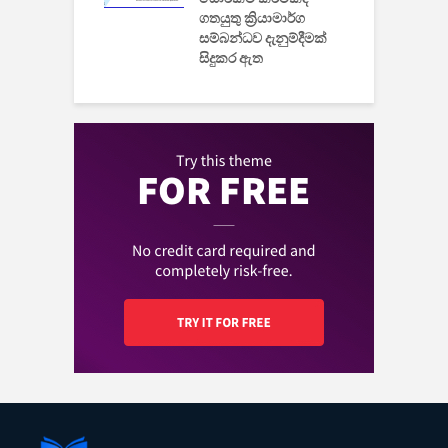
ගතයුතු ක්‍රියාමාර්ග
සම්බන්ධව දැනුම්දීමක්
සිදුකර ඇත