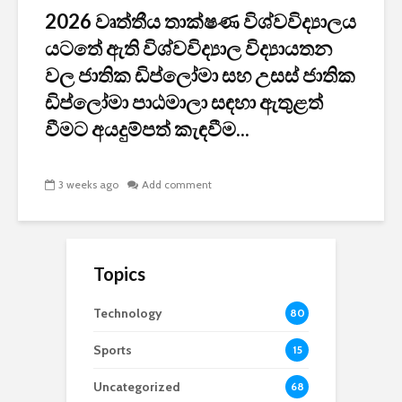
2026 වෘත්තීය තාක්ෂණ විශ්වවිද්‍යාලය
යටතේ ඇති විශ්වවිද්‍යාල විද්‍යායතන
වල ජාතික ඩිප්ලෝමා සහ උසස් ජාතික
ඩිප්ලෝමා පාඨමාලා සඳහා ඇතුළත්
වීමට අයදුම්පත් කැඳවීම...
3 weeks ago
Add comment
Topics
Technology
80
Sports
15
Uncategorized
68