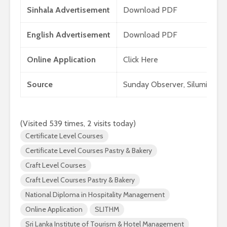
2026 යාවත්කාලීනය
තරඟකාරිත
Sinhala Advertisement
Download PDF
හඳුන්වා දීමට
උණුසුම් ව
නියමිතයි.
බැවින් Sa
English Advertisement
Download PDF
සමාගම පළම
නැමීමේ ද
Online Application
Click Here
එළිදක්වයි.
Source
Sunday Observer, Silumina (2
(Visited 539 times, 2 visits today)
Certificate Level Courses
Certificate Level Courses Pastry & Bakery
Craft Level Courses
Craft Level Courses Pastry & Bakery
National Diploma in Hospitality Management
Online Application
SLITHM
Sri Lanka Institute of Tourism & Hotel Management