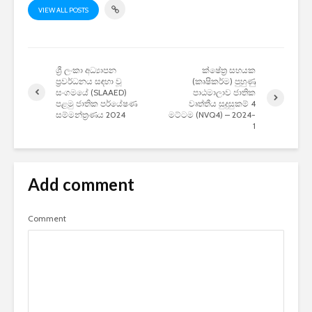
VIEW ALL POSTS
ශ්‍රී ලංකා අධ්‍යාපන
ක්ෂේත්‍ර සහයක
ප්‍රවර්ධනය සඳහා වූ
(කෘෂිකර්ම) පුහුණු
සංගමයේ (SLAAED)
පාඨමාලාව ජාතික
පළමු ජාතික පර්යේෂණ
වෘත්තීය සුදුසුකම් 4
සම්මන්ත්‍රණය 2024
මට්ටම (NVQ4) – 2024-
1
Add comment
Comment