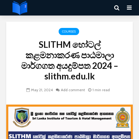
COURSES
SLITHM හෝටල්
කළමනාකරණ පාඨමාලා
මාර්ගගත අයදුම්පත 2024 –
slithm.edu.lk
May 21, 2024
Add comment
1 min read