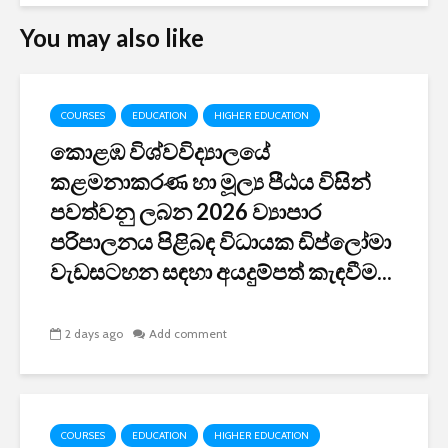
You may also like
COURSES
EDUCATION
HIGHER EDUCATION
කොළඹ විශ්වවිද්‍යාලයේ
කළමනාකරණ හා මූල්‍ය පීඨය විසින්
පවත්වනු ලබන 2026 ව්‍යාපාර
පරිපාලනය පිළිබඳ විධායක ඩිප්ලෝමා
වැඩසටහන සඳහා අයදුම්පත් කැඳවීම...
2 days ago
Add comment
COURSES
EDUCATION
HIGHER EDUCATION