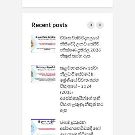
Recent posts
වීඩියෝ සෑදීමේ
විවෘත විශ්වවිද්‍යාලයේ
ව
වසා දැමීමත් සමඟ
නීතිවේදී උපාධි තේරීම්
ප
 ඩිස්නි
පරීක්ෂණ ප්‍රතිඵල 2026
අ
කාරිත්වය අවසන්
නිකුත් කරන ඇත
ශ
2
කළමනාකරණ සේවා
ක
වැවිලි
නිලධාරී සේවයේ III
නාකරණ
ශ්‍රේණියේ විවෘත තරඟ
H
යේ 2026/2027
විභාගයේ – 2024
න
ිසුන් ඇතුළත්
(2025)
අපේක්ෂකයින්ගේ තනි
විභාග ලකුණු නිකුත් කර
2
 සමාගමේ
ඇත
උ
් නිපදවූ ලාභම
ප
ුක් පරිගණකය
ජංගම දුරකථන
වයි
අස්ථානගතවීමකදී හෝ
සොරකම් කිරීමකදී