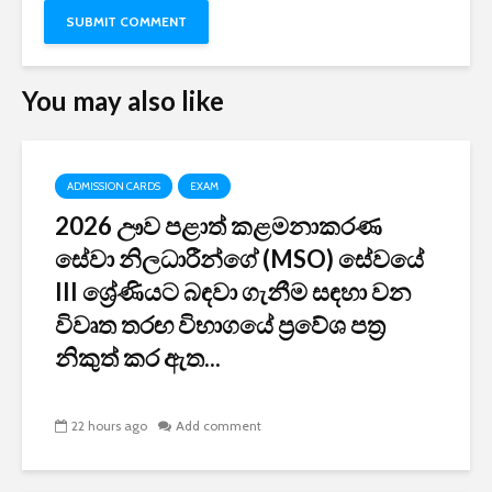
You may also like
ADMISSION CARDS
EXAM
2026 ඌව පළාත් කළමනාකරණ
සේවා නිලධාරීන්ගේ (MSO) සේවයේ
III ශ්‍රේණියට බඳවා ගැනීම සඳහා වන
විවෘත තරඟ විභාගයේ ප්‍රවේශ පත්‍ර
නිකුත් කර ඇත...
22 hours ago
Add comment