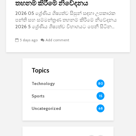
තහනම් කිරීමේ නිවේදනය
2026 05 ශ්‍රේණිය ශිෂ්‍යත්ව සිසුන් සඳහා උපකාරක
පන්ති සහ සම්මන්ත්‍රණ තහනම් කිරීමේ නිවේදනය
2026 5 ශ්‍රේණිය ශිෂ්‍යත්ව විභාගයට පෙනී සිටින...
5 days ago
Add comment
Topics
Technology
80
Sports
15
Uncategorized
68