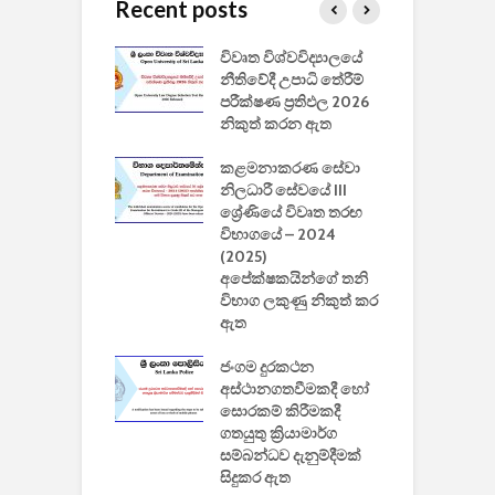
Recent posts
වීඩියෝ සෑදීමේ
විවෘත විශ්වවිද්‍යාලයේ
ව
වසා දැමීමත් සමඟ
නීතිවේදී උපාධි තේරීම්
ප
 ඩිස්නි
පරීක්ෂණ ප්‍රතිඵල 2026
අ
කාරිත්වය අවසන්
නිකුත් කරන ඇත
ශ
2
කළමනාකරණ සේවා
ක
වැවිලි
නිලධාරී සේවයේ III
නාකරණ
ශ්‍රේණියේ විවෘත තරඟ
H
යේ 2026/2027
විභාගයේ – 2024
න
ිසුන් ඇතුළත්
(2025)
අපේක්ෂකයින්ගේ තනි
විභාග ලකුණු නිකුත් කර
2
 සමාගමේ
ඇත
උ
් නිපදවූ ලාභම
ප
ුක් පරිගණකය
ජංගම දුරකථන
වයි
අස්ථානගතවීමකදී හෝ
සොරකම් කිරීමකදී
ගතයුතු ක්‍රියාමාර්ග
සම්බන්ධව දැනුම්දීමක්
සිදුකර ඇත