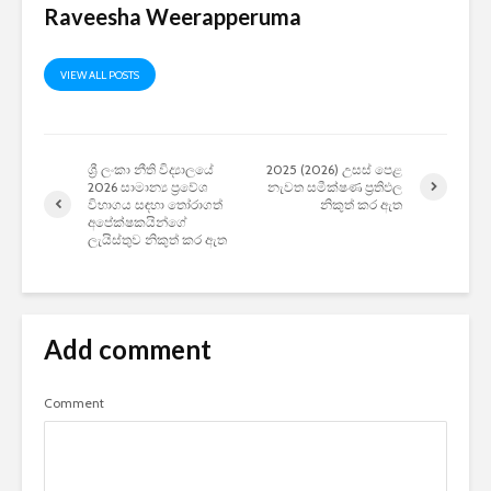
Raveesha Weerapperuma
VIEW ALL POSTS
ශ්‍රී ලංකා නීති විද්‍යාලයේ
2025 (2026) උසස් පෙළ
2026 සාමාන්‍ය ප්‍රවේශ
නැවත සමීක්ෂණ ප්‍රතිඵල
විභාගය සඳහා තෝරාගත්
නිකුත් කර ඇත
අපේක්ෂකයින්ගේ
ලැයිස්තුව නිකුත් කර ඇත
Add comment
Comment