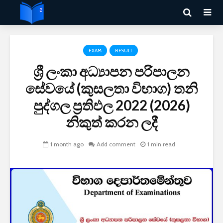
EXAM
RESULT
ශ්‍රී ලංකා අධ්‍යාපන පරිපාලන
සේවයේ (කුසලතා විභාග) තනි
පුද්ගල ප්‍රතිඵල 2022 (2026)
නිකුත් කරන ලදී
1 month ago
Add comment
1 min read