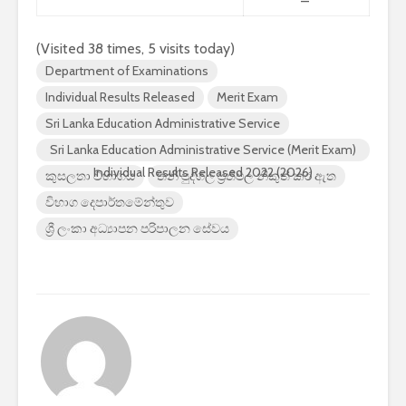
2026 යාවත්කාලීනය
තරඟකාරිත
හඳුන්වා දීමට
උණුසුම් ව
(Visited 38 times, 5 visits today)
නියමිතයි.
බැවින් Sa
Department of Examinations
සමාගම පළම
නැමීමේ ද
Individual Results Released
Merit Exam
එළිදක්වයි.
Sri Lanka Education Administrative Service
Sri Lanka Education Administrative Service (Merit Exam)
Individual Results Released 2022 (2026)
කුසලතා විභාගය
තනි පුද්ගල ප්‍රතිඵල නිකුත් කර ඇත
විභාග දෙපාර්තමේන්තුව
ශ්‍රී ලංකා අධ්‍යාපන පරිපාලන සේවය