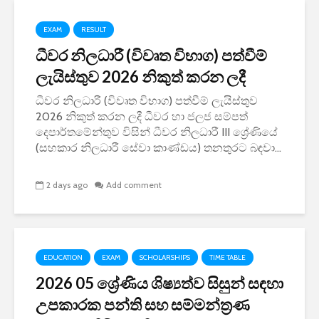
EXAM
RESULT
ධීවර නිලධාරී (විවෘත විභාග) පත්වීම්
ලැයිස්තුව 2026 නිකුත් කරන ලදී
ධීවර නිලධාරී (විවෘත විභාග) පත්වීම් ලැයිස්තුව
2026 නිකුත් කරන ලදී ධීවර හා ජලජ සම්පත්
දෙපාර්තමේන්තුව විසින් ධීවර නිලධාරී III ශ්‍රේණියේ
(සහකාර නිලධාරී සේවා කාණ්ඩය) තනතුරට බඳවා...
2 days ago
Add comment
EDUCATION
EXAM
SCHOLARSHIPS
TIME TABLE
2026 05 ශ්‍රේණිය ශිෂ්‍යත්ව සිසුන් සඳහා
උපකාරක පන්ති සහ සම්මන්ත්‍රණ