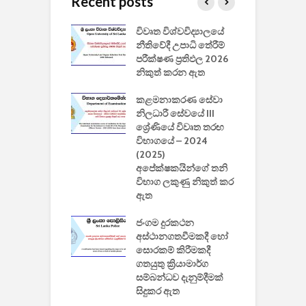
Recent posts
වීඩියෝ සෑදීමේ
විවෘත විශ්වවිද්‍යාලයේ
ව
වසා දැමීමත් සමඟ
නීතිවේදී උපාධි තේරීම්
ප
 ඩිස්නි
පරීක්ෂණ ප්‍රතිඵල 2026
අ
කාරිත්වය අවසන්
නිකුත් කරන ඇත
ශ
2
කළමනාකරණ සේවා
ක
වැවිලි
නිලධාරී සේවයේ III
නාකරණ
ශ්‍රේණියේ විවෘත තරඟ
H
යේ 2026/2027
විභාගයේ – 2024
න
ිසුන් ඇතුළත්
(2025)
අපේක්ෂකයින්ගේ තනි
විභාග ලකුණු නිකුත් කර
2
 සමාගමේ
ඇත
උ
් නිපදවූ ලාභම
ප
ුක් පරිගණකය
ජංගම දුරකථන
වයි
අස්ථානගතවීමකදී හෝ
සොරකම් කිරීමකදී
ගතයුතු ක්‍රියාමාර්ග
සම්බන්ධව දැනුම්දීමක්
සිදුකර ඇත