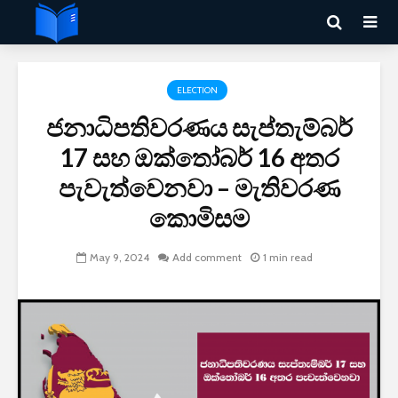
ELECTION
ජනාධිපතිවරණය සැප්තැම්බර්
17 සහ ඔක්තෝබර් 16 අතර
පැවැත්වෙනවා – මැතිවරණ
කොමිසම
May 9, 2024
Add comment
1 min read