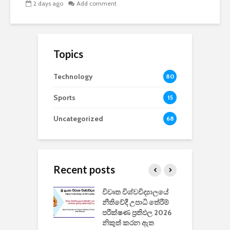
2 days ago
Add comment
Topics
Technology
80
Sports
15
Uncategorized
68
Recent posts
වීඩියෝ සෑදීමේ
විවෘත විශ්වවිද්‍යාලයේ
ව
වසා දැමීමත් සමඟ
නීතිවේදී උපාධි තේරීම්
ප
 ඩිස්නි
පරීක්ෂණ ප්‍රතිඵල 2026
අ
කාරිත්වය අවසන්
නිකුත් කරන ඇත
ශ