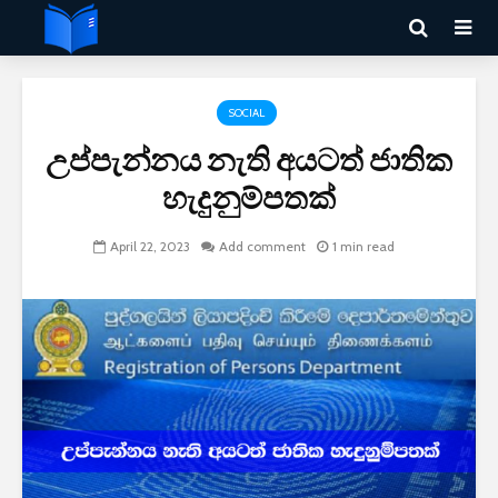
SOCIAL
උප්පැන්නය නැති අයටත් ජාතික
හැදුනුම්පතක්
April 22, 2023
Add comment
1 min read