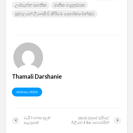
උප්පැන්න සහතික
ජාතික හැදුනුම්පත
පුද්ගලයන් ලියාපදිංචි කිරීමේ දෙපාර්තමේන්තුව
Thamali Darshanie
VIEW ALL POSTS
මැයි 1 වනදා අලුත්
දකුණු මුහුදේ රුපියල්
සැලසුමක්
බිලියන 3.5ක හෙරොයින්