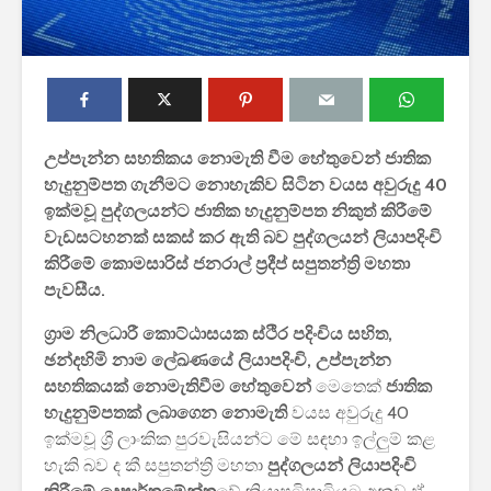
උප්පැන්න සහතිකය නොමැති වීම හේතුවෙන් ජාතික
හැදුනුම්පත ගැනීමට නොහැකිව සිටින වයස අවුරුදු 40
2027 1 ශ්‍රේණි‌යේ
ශ්‍රී ලංකා ග්
ඉක්මවූ පුද්ගලයන්ට ජාතික හැදුනුම්පත නිකුත් කිරීමේ
පාසල් ප්‍රවේශ
සේවයේ III
වැඩසටහනක් සකස් කර ඇති බව පුද්ගලයන් ලියාපදිංචි
අයදුම්පත, නව
බඳවා ගැනී
කිරීමේ කොමසාරිස් ජනරාල් ප්‍රදීප් සපුතන්ත්‍රි මහතා
චක්‍රලේඛ සහ කෝටා
වන තරඟ ව
පැවසීය.
මාර්ගෝපදේශ නිකුත්
2025
කර ඇත
ග්‍රාම නිලධාරී කොට්ඨාසයක ස්ථිර පදිංචිය සහිත,
ශ්‍රී ලංකා ග්
රාජ්‍ය, බැංකු, වෙළඳ
සේවයේ II 
ඡන්දහිමි නාම ලේඛණයේ ලියාපදිංචි, උප්පැන්න
සහ පුර පසළොස්වක
නිලධාරීන්
සහතිකයක් නොමැතිවීම හේතුවෙන්
මෙතෙක්
ජාතික
පොහොය නිවාඩු දින
කාර්යක්ෂ
හැදුනුම්පතක් ලබාගෙන නොමැති
වයස අවුරුදු 40
සහිත ශ්‍රී ලංකා දින
කඩඉම් වි
ඉක්මවූ ශ්‍රී ලාංකික පුරවැසියන්ට මේ සඳහා ඉල්ලුම් කළ
දර්ශනය (2026)
2026
හැකි බව ද කී සපුතන්ත්‍රි මහතා
පුද්ගලයන් ලියාපදිංචි
2026 වර්ෂයේ
2026 පාසල