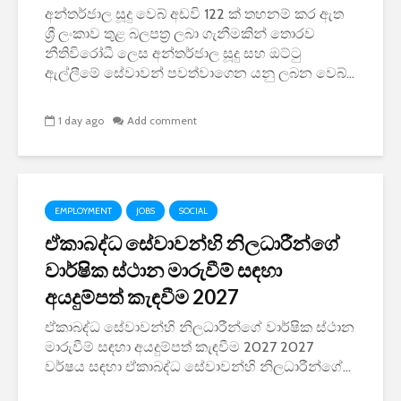
අන්තර්ජාල සූදු වෙබ් අඩවි 122 ක් තහනම් කර ඇත
ශ්‍රී ලංකාව තුළ බලපත්‍ර ලබා ගැනීමකින් තොරව
නීතිවිරෝධී ලෙස අන්තර්ජාල සූදු සහ ඔට්ටු
ඇල්ලීමේ සේවාවන් පවත්වාගෙන යනු ලබන වෙබ්...
1 day ago
Add comment
EMPLOYMENT
JOBS
SOCIAL
ඒකාබද්ධ සේවාවන්හි නිලධාරීන්ගේ
වාර්ෂික ස්ථාන මාරුවීම් සඳහා
අයදුම්පත් කැඳවීම 2027
ඒකාබද්ධ සේවාවන්හි නිලධාරීන්ගේ වාර්ෂික ස්ථාන
මාරුවීම් සඳහා අයදුම්පත් කැඳවීම 2027 2027
වර්ෂය සඳහා ඒකාබද්ධ සේවාවන්හි නිලධාරීන්ගේ...