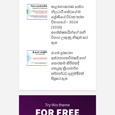
2
කළමනාකරණ සේවා
ක
වැවිලි
නිලධාරී සේවයේ III
නාකරණ
ශ්‍රේණියේ විවෘත තරඟ
H
යේ 2026/2027
විභාගයේ – 2024
න
ිසුන් ඇතුළත්
(2025)
අපේක්ෂකයින්ගේ තනි
විභාග ලකුණු නිකුත් කර
2
 සමාගමේ
ඇත
උ
් නිපදවූ ලාභම
ප
ුක් පරිගණකය
ජංගම දුරකථන
වයි
අස්ථානගතවීමකදී හෝ
සොරකම් කිරීමකදී
ගතයුතු ක්‍රියාමාර්ග
සම්බන්ධව දැනුම්දීමක්
සිදුකර ඇත