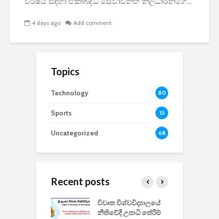
වර්ෂය සඳහා ඒකාබද්ධ සේවාවන්හි නිලධාරීන්ගේ...
4 days ago
Add comment
Topics
Technology
80
Sports
15
Uncategorized
68
Recent posts
වීඩියෝ සෑදීමේ
විවෘත විශ්වවිද්‍යාලයේ
ව
වසා දැමීමත් සමඟ
නීතිවේදී උපාධි තේරීම්
ප