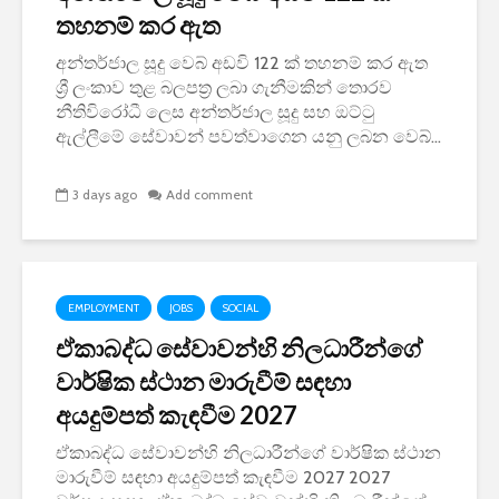
තහනම් කර ඇත
අන්තර්ජාල සූදු වෙබ් අඩවි 122 ක් තහනම් කර ඇත
ශ්‍රී ලංකාව තුළ බලපත්‍ර ලබා ගැනීමකින් තොරව
නීතිවිරෝධී ලෙස අන්තර්ජාල සූදු සහ ඔට්ටු
ඇල්ලීමේ සේවාවන් පවත්වාගෙන යනු ලබන වෙබ්...
3 days ago
Add comment
EMPLOYMENT
JOBS
SOCIAL
ඒකාබද්ධ සේවාවන්හි නිලධාරීන්ගේ
වාර්ෂික ස්ථාන මාරුවීම් සඳහා
අයදුම්පත් කැඳවීම 2027
ඒකාබද්ධ සේවාවන්හි නිලධාරීන්ගේ වාර්ෂික ස්ථාන
මාරුවීම් සඳහා අයදුම්පත් කැඳවීම 2027 2027