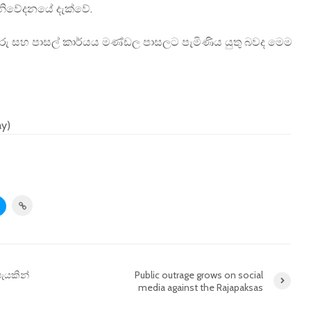
 නිවේදනයේ දැක්වේ.
වරු සහ පාසල් කාර්යය මණ්ඩල පාසලට පැමිණිය යුතු බවද මෙම
ay)
ැයකින්
Public outrage grows on social
media against the Rajapaksas