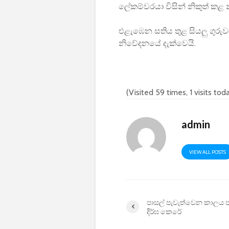
ලේකම්වරයා විසින් නිකුත් කළ
එළැඹෙන සතිය තුළ සියලු ගුරු
නිවේදනයේ දැක්වෙයි.
(Visited 59 times, 1 visits tod
admin
VIEW ALL POSTS
පාසල් පැවැත්වෙන කාලය ප
දීර්ඝ කෙරේ