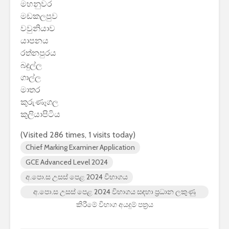
මහනුවර
2026 යාවත්කාලීනය
තරඟකාරිත
මඩකලපුව
හඳුන්වා දීමට
උණුසුම් ව
වවුනියාව
නියමිතයි.
බැවින් Sa
සමාගම පළම
යාපනය
නැමීමේ ද
රත්නපුරය
එළිදක්වයි.
බදුල්ල
ගාල්ල
මාතර
කුරුණෑගල
කුලියාපිටිය
(Visited 286 times, 1 visits today)
Chief Marking Examiner Application
GCE Advanced Level 2024
අ.පො.ස උසස් පෙළ 2024 විභාගය
අ.පො.ස උසස් පෙළ 2024 විභාගය සඳහා ප්‍රධාන ලකුණු
කිරීමේ විභාග අයදුම් පත්‍රය