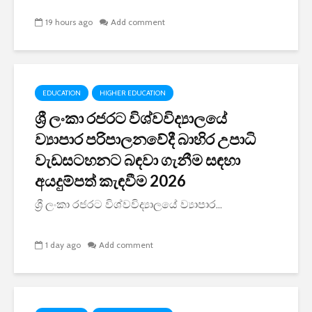
19 hours ago
Add comment
EDUCATION
HIGHER EDUCATION
ශ්‍රී ලංකා රජරට විශ්වවිද්‍යාලයේ
ව්‍යාපාර පරිපාලනවේදී බාහිර උපාධි
වැඩසටහනට බඳවා ගැනීම සඳහා
අයදුම්පත් කැඳවීම 2026
ශ්‍රී ලංකා රජරට විශ්වවිද්‍යාලයේ ව්‍යාපාර...
1 day ago
Add comment