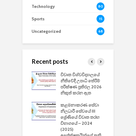
Technology
80
Sports
15
Uncategorized
68
Recent posts
වීඩියෝ සෑදීමේ
විවෘත විශ්වවිද්‍යාලයේ
ව
වසා දැමීමත් සමඟ
නීතිවේදී උපාධි තේරීම්
ප
 ඩිස්නි
පරීක්ෂණ ප්‍රතිඵල 2026
අ
කාරිත්වය අවසන්
නිකුත් කරන ඇත
ශ
2
කළමනාකරණ සේවා
ක
වැවිලි
නිලධාරී සේවයේ III
නාකරණ
ශ්‍රේණියේ විවෘත තරඟ
H
යේ 2026/2027
විභාගයේ – 2024
න
ිසුන් ඇතුළත්
(2025)
අපේක්ෂකයින්ගේ තනි