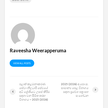
Raveesha Weerapperuma
VIEW ALL POSTS
පළාත් කළමනාකරණ
2025 (2026) අ.පො.ස.
සේවා නිලධාරී සේවයේ
සාමාන්‍ය පෙළ විභාගය
අධි ශ්‍රේණියට උසස් කිරීම
සඳහා ප්‍රවේශ පත්‍ර සහ
සඳහා වන සීමිත තරඟ
සංශෝධන
විභාගය – 2025 (2026)