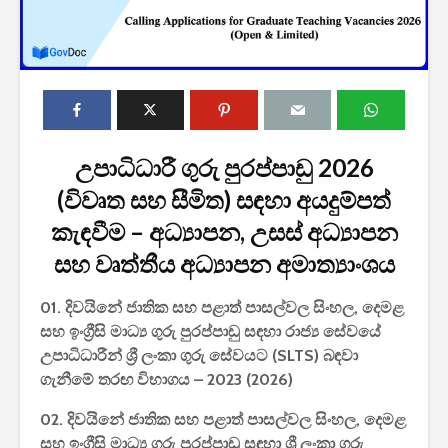
උපාධිධාරී ගුරු පුරප්පාඩු 2026
2027 1 ශ්‍රේණි‌යේ
(විවෘත සහ සීමිත) සඳහා අයදුම්පත්
පාසල් ප්‍රවේශ
කැඳවීම – අධ්‍යාපන, උසස් අධ්‍යාපන
අයදුම්පත, නව
චක්‍රලේඛ සහ කෝටා
සහ වෘත්තීය අධ්‍යාපන අමාත්‍යාංශය
මාර්ගෝපදේශ නිකුත්
කර ඇත
01. දිවයිනේ ජාතික සහ පළාත් පාසල්වල සිංහල, දෙමළ
රාජ්‍ය, බැංකු, වෙළඳ
සහ ඉංග්‍රීසි මාධ්‍ය ගුරු පුරප්පාඩු සඳහා රාජ්‍ය සේවයේ
සහ පුර පසළොස්වක
උපාධිධාරීන් ශ්‍රී ලංකා ගුරු සේවයට (SLTS) බඳවා
පොහොය නිවාඩු දින
ගැනීමේ තරඟ විභාගය – 2023 (2026)
සහිත ශ්‍රී ලංකා දින
දර්ශනය (2026)
02. දිවයිනේ ජාතික සහ පළාත් පාසල්වල සිංහල, දෙමළ
සහ ඉංග්‍රීසි මාධ්‍ය ගුරු පුරප්පාඩු සඳහා ශ්‍රී ලංකා ගුරු
2026 වර්ෂයේ