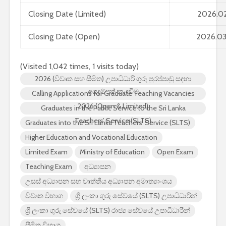
2026 යාවත්කාලීනය
Closing Date (Limited)
2026.02
හඳුන්වා දීමට
නියමිතයි.
Closing Date (Open)
2026.03
(Visited 1,042 times, 1 visits today)
2026 (විවෘත සහ සීමිත) උපාධිධාරී ගුරු පුරප්පාඩු සඳහා
අයදුම්පත් කැඳවීම
Calling Applications for Graduate Teaching Vacancies
2026 (Open & Limited)
Graduates in the Public Service to the Sri Lanka
Teachers’ Service (SLTS)
Graduates into the Sri Lanka Teachers’ Service (SLTS)
Higher Education and Vocational Education
Limited Exam
Ministry of Education
Open Exam
Teaching Exam
අධ්‍යාපන
උසස් අධ්‍යාපන සහ වෘත්තීය අධ්‍යාපන අමාත්‍යාංශය
විවෘත විභාග
ශ්‍රී ලංකා ගුරු සේවයේ (SLTS) උපාධිධාරීන්
ශ්‍රී ලංකා ගුරු සේවයේ (SLTS) රාජ්‍ය සේවයේ උපාධිධාරීන්
සීමිත විභාග