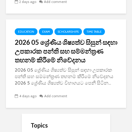
2 days ago
Add comment
EDUCATION
EXAM
SCHOLARSHIPS
TIME TABLE
2026 05 ශ්‍රේණිය ශිෂ්‍යත්ව සිසුන් සඳහා
උපකාරක පන්ති සහ සම්මන්ත්‍රණ
තහනම් කිරීමේ නිවේදනය
2026 05 ශ්‍රේණිය ශිෂ්‍යත්ව සිසුන් සඳහා උපකාරක
පන්ති සහ සම්මන්ත්‍රණ තහනම් කිරීමේ නිවේදනය
2026 5 ශ්‍රේණිය ශිෂ්‍යත්ව විභාගයට පෙනී සිටින...
4 days ago
Add comment
Topics