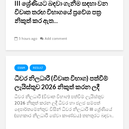
III ශ්‍රේණියට බඳවා ගැනීම සඳහා වන
විවෘත තරඟ විභාගයේ ප්‍රවේශ පත්‍ර
නිකුත් කර ඇත...
5 hours ago
Add comment
EXAM
RESULT
ධීවර නිලධාරී (විවෘත විභාග) පත්වීම්
ලැයිස්තුව 2026 නිකුත් කරන ලදී
ධීවර නිලධාරී (විවෘත විභාග) පත්වීම් ලැයිස්තුව
2026 නිකුත් කරන ලදී ධීවර හා ජලජ සම්පත්
දෙපාර්තමේන්තුව විසින් ධීවර නිලධාරී III ශ්‍රේණියේ
(සහකාර නිලධාරී සේවා කාණ්ඩය) තනතුරට බඳවා...