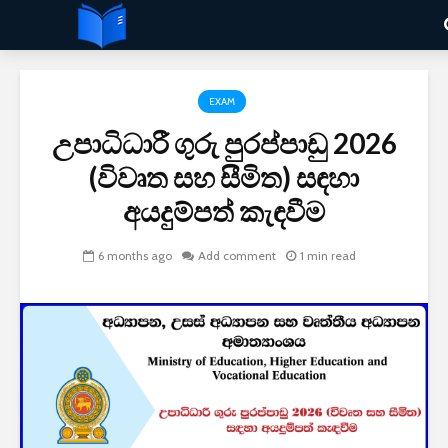
EXAM
උපාධිධාරී ගුරු පුරප්පාඩු 2026
(විවෘත සහ සීමිත) සඳහා
අයදුම්පත් කැඳවීම
6 months ago
Add comment
1 min read