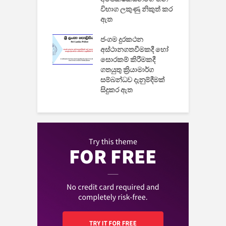
විභාග ලකුණු නිකුත් කර
2
 සමාගමේ
ඇත
උ
් නිපදවූ ලාභම
ප
ුක් පරිගණකය
ජංගම දුරකථන
වයි
අස්ථානගතවීමකදී හෝ
සොරකම් කිරීමකදී
ගතයුතු ක්‍රියාමාර්ග
සම්බන්ධව දැනුම්දීමක්
සිදුකර ඇත