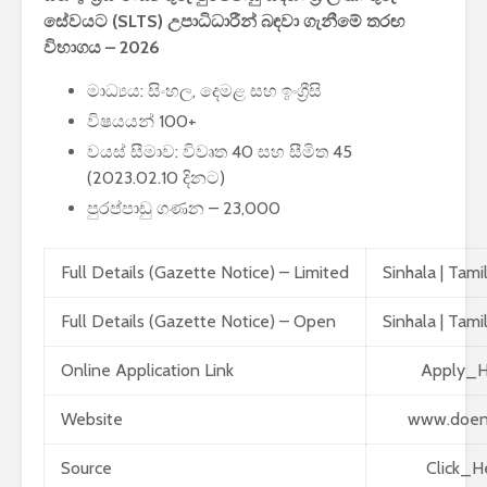
පාසල්වල පළමු
සේවයට (SLTS) උපාධිධාරීන් බඳවා ගැනීමේ තරඟ
ශ්‍රේණිය සඳහා ළමයින්
විභාගය – 2026
ඇතුළත් කිරීමේ
චක්‍රලේඛය
මාධ්‍යය: සිංහල, දෙමළ සහ ඉංග්‍රීසි
විෂයයන් 100+
වයස් සීමාව: විවෘත 40 සහ සීමිත 45
(2023.02.10 දිනට)
පුරප්පාඩු ගණන – 23,000
මිලියන 1.5 කට අධික
ග්‍රාහකයින් සම්බන්ධ
Full Details (Gazette Notice) – Limited
Sinhala
|
Tami
කරමින්, ශ්‍රී ලංකාවේ
විශාලතම 5G ජාලය
Full Details (Gazette Notice) – Open
Sinhala
|
Tami
ඩයලොග් දියත් කරයි
Online Application Link
Apply_H
Adobe විසින්
Photoshop, Acrobat
Website
www.doene
මෙවලම් ChatGPT
වෙත සම්බන්ධ කරයි.
Source
Click_H
Power BI විශාලතම