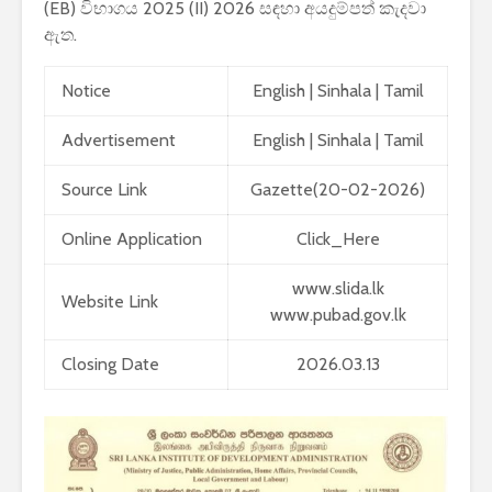
(EB) විභාගය 2025 (II) 2026 සඳහා අයදුම්පත් කැදවා
පාසල්වල පළමු
කාලසටහන
ඇත.
ශ්‍රේණිය සඳහා ළමයින්
දර්ශනය) –
ඇතුළත් කිරීමේ
අමාත්‍යාංශ
චක්‍රලේඛය
Notice
English
|
Sinhala
|
Tamil
Advertisement
English |
Sinhala
| Tamil
Source Link
Gazette(20-02-2026)
Online Application
Click_Here
මිලියන 1.5 කට අධික
IPhone ස
ග්‍රාහකයින් සම්බන්ධ
උපාංග අතර
www.slida.lk
කරමින්, ශ්‍රී ලංකාවේ
මාරුවීම 
Website Link
www.pubad.gov.lk
විශාලතම 5G ජාලය
නව පද්ධති
ඩයලොග් දියත් කරයි
කටයුතු කරම
Closing Date
2026.03.13
Adobe විසින්
ආරක්ෂාව ව
Photoshop, Acrobat
සඳහා චන්ද්‍
මෙවලම් ChatGPT
කක්ෂය අඩු
වෙත සම්බන්ධ කරයි.
ස්ටාර්ලින්ක
කර ඇත
Power BI විශාලතම