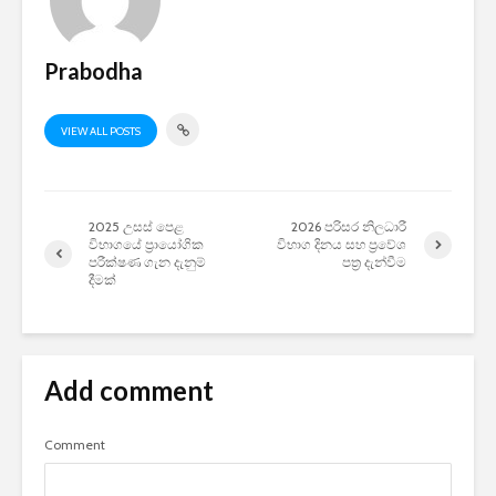
Prabodha
VIEW ALL POSTS
2025 උසස් පෙළ
2026 පරිසර නිලධාරී
විභාගයේ ප්‍රායෝගික
විභාග දිනය සහ ප්‍රවේශ
පරීක්ෂණ ගැන දැනුම්
පත්‍ර දැන්වීම
දීමක්
Add comment
Comment