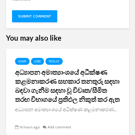
You may also like
EXAM
JOBS
RESULT
අධ්‍යාපන අමාත්‍යාංශයේ අධීක්ෂණ
කළමනාකරණ සහකාර තනතුරු සඳහා
බඳවා ගැනීම සඳහා වූ විවෘත/සීමිත
තරඟ විභාගයේ ප්‍රතිඵල නිකුත් කර ඇත
අධ්‍යාපන අමාත්‍යාංශයේ අධීක්ෂණ කළමනාකරණ...
16 hours ago
Add comment