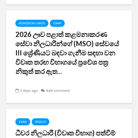
ADMISSION CARDS
EXAM
2026 ඌව පළාත් කළමනාකරණ
සේවා නිලධාරීන්ගේ (MSO) සේවයේ
III ශ්‍රේණියට බඳවා ගැනීම සඳහා වන
විවෘත තරඟ විභාගයේ ප්‍රවේශ පත්‍ර
නිකුත් කර ඇත...
2 days ago
Add comment
EXAM
RESULT
ධීවර නිලධාරී (විවෘත විභාග) පත්වීම්