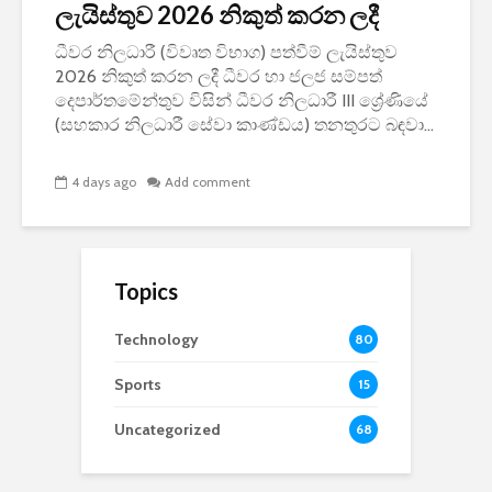
ලැයිස්තුව 2026 නිකුත් කරන ලදී
ධීවර නිලධාරී (විවෘත විභාග) පත්වීම් ලැයිස්තුව
2026 නිකුත් කරන ලදී ධීවර හා ජලජ සම්පත්
දෙපාර්තමේන්තුව විසින් ධීවර නිලධාරී III ශ්‍රේණියේ
(සහකාර නිලධාරී සේවා කාණ්ඩය) තනතුරට බඳවා...
4 days ago
Add comment
Topics
Technology
80
Sports
15
Uncategorized
68