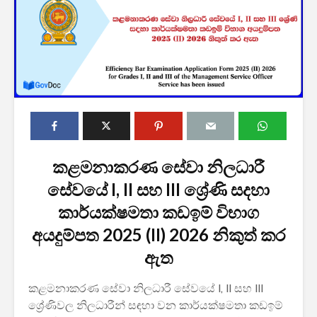
2027 1 ශ්‍රේණි‌යේ
ශ්‍රී ලංකා ග්
පාසල් ප්‍රවේශ
සේවයේ III
අයදුම්පත, නව
බඳවා ගැනී
කළමනාකරණ සේවා නිලධාරී
චක්‍රලේඛ සහ කෝටා
වන තරඟ ව
සේවයේ I, II සහ III ශ්‍රේණි සදහා
මාර්ගෝපදේශ නිකුත්
2025
කර ඇත
කාර්යක්ෂමතා කඩඉම් විභාග
ශ්‍රී ලංකා ග්
අයදුම්පත 2025 (II) 2026 නිකුත් කර
රාජ්‍ය, බැංකු, වෙළඳ
සේවයේ II 
සහ පුර පසළොස්වක
නිලධාරීන්
ඇත
පොහොය නිවාඩු දින
කාර්යක්ෂ
සහිත ශ්‍රී ලංකා දින
කඩඉම් වි
දර්ශනය (2026)
2026
කළමනාකරණ සේවා නිලධාරී සේවයේ I, II සහ III
ශ්‍රේණිවල නිලධාරීන් සඳහා වන කාර්යක්ෂමතා කඩඉම්
2026 වර්ෂයේ
2026 පාසල