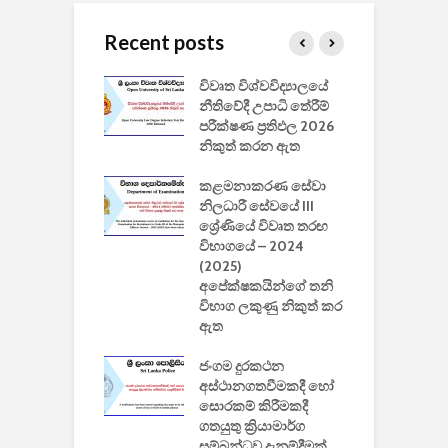
Recent posts
වීඩියෝ සෑදීමේ
විවෘත විශ්වවිද්‍යාලයේ
ව
වසා දැමීමත් සමඟ
නීතිවේදී උපාධි තේරීම්
ප
 ඩිස්නි
පරීක්ෂණ ප්‍රතිඵල 2026
අ
කාරිත්වය අවසන්
නිකුත් කරන ඇත
ශ
2
කළමනාකරණ සේවා
ක
වැවිලි
නිලධාරී සේවයේ III
නාකරණ
ශ්‍රේණියේ විවෘත තරඟ
H
යේ 2026/2027
විභාගයේ – 2024
න
ිසුන් ඇතුළත්
(2025)
අපේක්ෂකයින්ගේ තනි
විභාග ලකුණු නිකුත් කර
2
 සමාගමේ
ඇත
උ
් නිපදවූ ලාභම
ප
ුක් පරිගණකය
ජංගම දුරකථන
වයි
අස්ථානගතවීමකදී හෝ
සොරකම් කිරීමකදී
ගතයුතු ක්‍රියාමාර්ග
සම්බන්ධව දැනුම්දීමක්