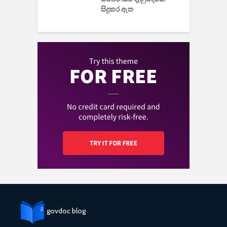
සිදුකර ඇත
govdoc blog