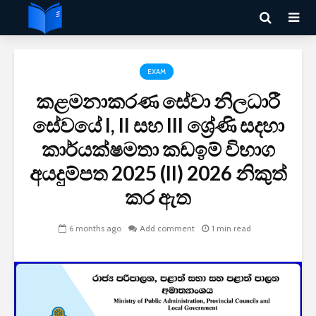
EXAM
කළමනාකරණ සේවා නිලධාරී
සේවයේ I, II සහ III ශ්‍රේණි සදහා
කාර්යක්ෂමතා කඩඉම් විභාග
අයදුම්පත 2025 (II) 2026 නිකුත්
කර ඇත
6 months ago
Add comment
1 min read