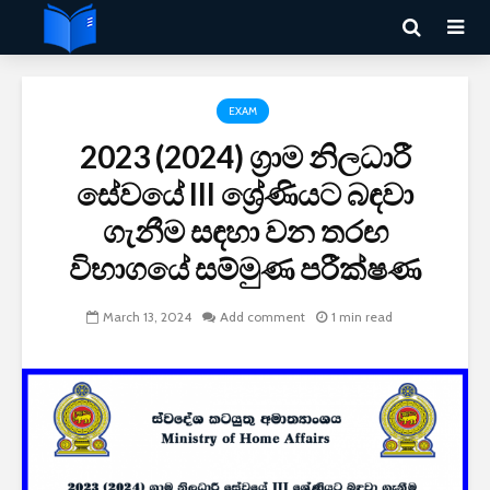
EXAM
2023 (2024) ග්‍රාම නිලධාරී
සේවයේ III ශ්‍රේණියට බඳවා
ගැනීම සඳහා වන තරඟ
විභාගයේ සම්මුණ පරීක්ෂණ
March 13, 2024
Add comment
1 min read