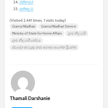
රත්නපුර
පුත්තලම
(Visited 2,441 times, 1 visits today)
Grama Niladhari
Grama Niladhari Service
Ministry of State for Home Affairs
ග්‍රාම නිලධාරි
ග්‍රාම නිලධාරී සේවය
ස්වදේශ කටයුතු රාජ්‍ය අමාත්‍ය අශෝක ප්‍රියන්ත
Thamali Darshanie