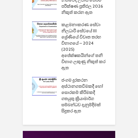
වසා දැමීමත් සමඟ
නීතිවේදී උපාධි තේරීම්
ප
 ඩිස්නි
පරීක්ෂණ ප්‍රතිඵල 2026
අ
කාරිත්වය අවසන්
නිකුත් කරන ඇත
ශ
2
කළමනාකරණ සේවා
ක
වැවිලි
නිලධාරී සේවයේ III
නාකරණ
ශ්‍රේණියේ විවෘත තරඟ
H
යේ 2026/2027
විභාගයේ – 2024
න
ිසුන් ඇතුළත්
(2025)
අපේක්ෂකයින්ගේ තනි
විභාග ලකුණු නිකුත් කර
2
 සමාගමේ
ඇත
උ
් නිපදවූ ලාභම
ප
ුක් පරිගණකය
ජංගම දුරකථන
වයි
අස්ථානගතවීමකදී හෝ
සොරකම් කිරීමකදී
ගතයුතු ක්‍රියාමාර්ග
සම්බන්ධව දැනුම්දීමක්
සිදුකර ඇත