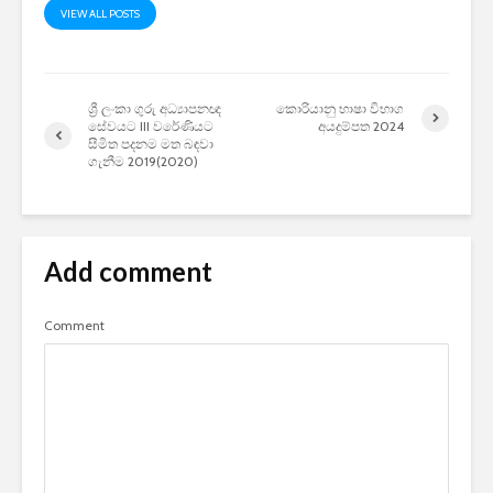
VIEW ALL POSTS
ශ්‍රී ලංකා ගුරු අධ්‍යාපනඥ
කොරියානු භාෂා විභාග
සේවයට III වරේණියට
අයදුම්පත 2024
සීමිත පදනම මත බඳවා
ගැනීම 2019(2020)
Add comment
Comment