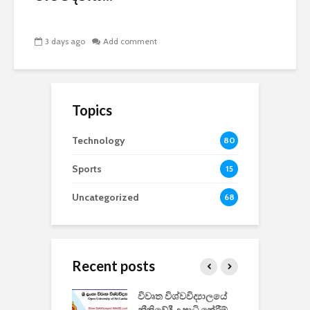
3 days ago
Add comment
Topics
Technology
80
Sports
15
Uncategorized
68
Recent posts
වීඩියෝ සෑදීමේ
විවෘත විශ්වවිද්‍යාලයේ
ව