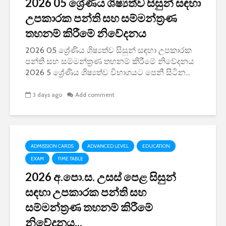
2026 05 ශ්‍රේණිය ශිෂ්‍යත්ව සිසුන් සඳහා
උපකාරක පන්ති සහ සම්මන්ත්‍රණ
තහනම් කිරීමේ නිවේදනය
2026 05 ශ්‍රේණිය ශිෂ්‍යත්ව සිසුන් සඳහා උපකාරක
පන්ති සහ සම්මන්ත්‍රණ තහනම් කිරීමේ නිවේදනය
2026 5 ශ්‍රේණිය ශිෂ්‍යත්ව විභාගයට පෙනී සිටින...
3 days ago
Add comment
ADMISSION CARDS
ADVANCED LEVEL
EDUCATION
EXAM
TIME TABLE
2026 අ.පො.ස. උසස් පෙළ සිසුන්
සඳහා උපකාරක පන්ති සහ
සම්මන්ත්‍රණ තහනම් කිරීමේ
නිවේදනය...