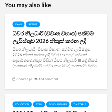
You may also like
EXAM
RESULT
ධීවර නිලධාරී (විවෘත විභාග) පත්වීම්
ලැයිස්තුව 2026 නිකුත් කරන ලදී
ධීවර නිලධාරී (විවෘත විභාග) පත්වීම් ලැයිස්තුව
2026 නිකුත් කරන ලදී ධීවර හා ජලජ සම්පත්
දෙපාර්තමේන්තුව විසින් ධීවර නිලධාරී III ශ්‍රේණියේ
(සහකාර නිලධාරී සේවා කාණ්ඩය) තනතුරට බඳවා...
7 hours ago
Add comment
EDUCATION
EXAM
SCHOLARSHIPS
TIME TABLE