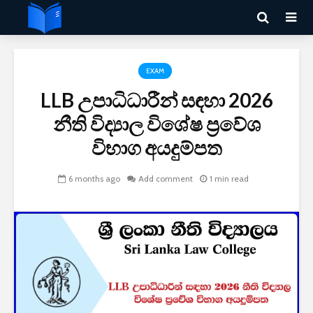
EXAM
LLB උපාධිධාරීන් සඳහා 2026
නීති විද්‍යාල විශේෂ ප්‍රවේශ
විභාග අයදුම්පත
6 months ago
Add comment
1 min read