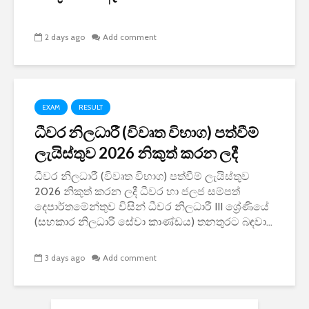
2 days ago
Add comment
EXAM
RESULT
ධීවර නිලධාරී (විවෘත විභාග) පත්වීම්
ලැයිස්තුව 2026 නිකුත් කරන ලදී
ධීවර නිලධාරී (විවෘත විභාග) පත්වීම් ලැයිස්තුව
2026 නිකුත් කරන ලදී ධීවර හා ජලජ සම්පත්
දෙපාර්තමේන්තුව විසින් ධීවර නිලධාරී III ශ්‍රේණියේ
(සහකාර නිලධාරී සේවා කාණ්ඩය) තනතුරට බඳවා...
3 days ago
Add comment