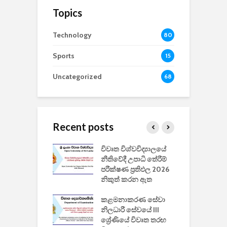
Topics
Technology
80
Sports
15
Uncategorized
68
Recent posts
වීඩියෝ සෑදීමේ
විවෘත විශ්වවිද්‍යාලයේ
ව
වසා දැමීමත් සමඟ
නීතිවේදී උපාධි තේරීම්
ප
 ඩිස්නි
පරීක්ෂණ ප්‍රතිඵල 2026
අ
කාරිත්වය අවසන්
නිකුත් කරන ඇත
ශ
2
කළමනාකරණ සේවා
ක
වැවිලි
නිලධාරී සේවයේ III
නාකරණ
ශ්‍රේණියේ විවෘත තරඟ
H