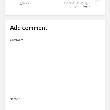
දැන්වීම
කාර්යක්ෂමතා කඩඉම්
විභාගය – 2026
Add comment
Comment
Name
*