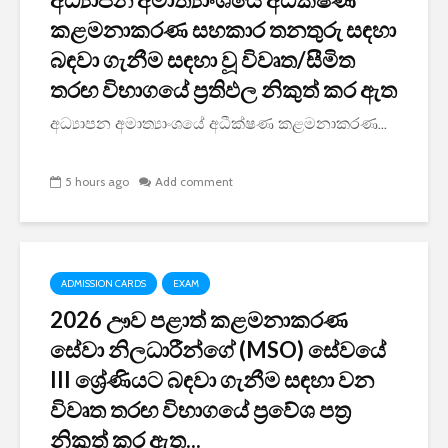
කළමනාකරණ සහකාර තනතුරු සඳහා
බඳවා ගැනීම සඳහා වූ විවෘත/සීමිත
තරඟ විභාගයේ ප්‍රතිඵල නිකුත් කර ඇත
අධ්‍යාපන අමාත්‍යාංශයේ අධීක්ෂණ කළමනාකරණ...
5 hours ago
Add comment
ADMISSION CARDS
EXAM
2026 ඌව පළාත් කළමනාකරණ
සේවා නිලධාරීන්ගේ (MSO) සේවයේ
III ශ්‍රේණියට බඳවා ගැනීම සඳහා වන
විවෘත තරඟ විභාගයේ ප්‍රවේශ පත්‍ර
නිකුත් කර ඇත...