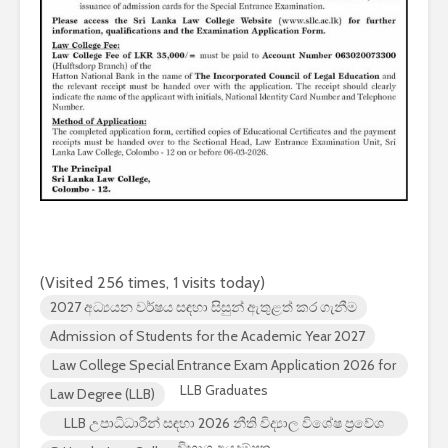
(Visited 256 times, 1 visits today)
2027 අධ්‍යයන වර්ෂය සඳහා සිසුන් ඇතුළත් කර ගැනීම
Admission of Students for the Academic Year 2027
Law College Special Entrance Exam Application 2026 for
LLB Graduates
Law Degree (LLB)
LLB උපාධිධාරීන් සඳහා 2026 නීති විද්‍යාල විශේෂ ප්‍රවේශ
විභාග අයදුම්පත