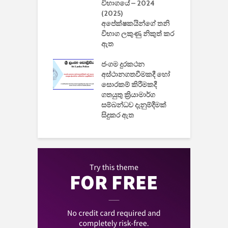
යේ 2026/2027
විභාගයේ – 2024
න
ිසුන් ඇතුළත්
(2025)
අපේක්ෂකයින්ගේ තනි
විභාග ලකුණු නිකුත් කර
2
 සමාගමේ
ඇත
උ
් නිපදවූ ලාභම
ප
ුක් පරිගණකය
ජංගම දුරකථන
වයි
අස්ථානගතවීමකදී හෝ
සොරකම් කිරීමකදී
ගතයුතු ක්‍රියාමාර්ග
සම්බන්ධව දැනුම්දීමක්
සිදුකර ඇත