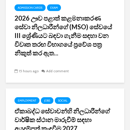
ADMISSION CARDS
EXAM
2026 ඌව පළාත් කළමනාකරණ
සේවා නිලධාරීන්ගේ (MSO) සේවයේ
III ශ්‍රේණියට බඳවා ගැනීම සඳහා වන
විවෘත තරඟ විභාගයේ ප්‍රවේශ පත්‍ර
නිකුත් කර ඇත...
15 hours ago
Add comment
EMPLOYMENT
JOBS
SOCIAL
ඒකාබද්ධ සේවාවන්හි නිලධාරීන්ගේ
වාර්ෂික ස්ථාන මාරුවීම් සඳහා
අයදුම්පත් කැඳවීම 2027