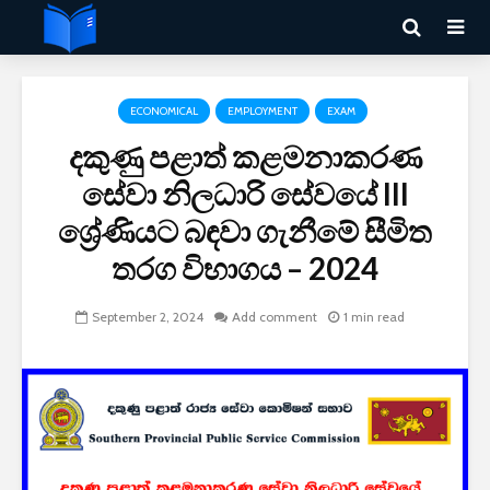
ECONOMICAL
EMPLOYMENT
EXAM
දකුණු පළාත් කළමනාකරණ
සේවා නිලධාරි සේවයේ III
ශ්‍රේණියට බඳවා ගැනීමේ සීමිත
තරග විභාගය – 2024
September 2, 2024
Add comment
1 min read