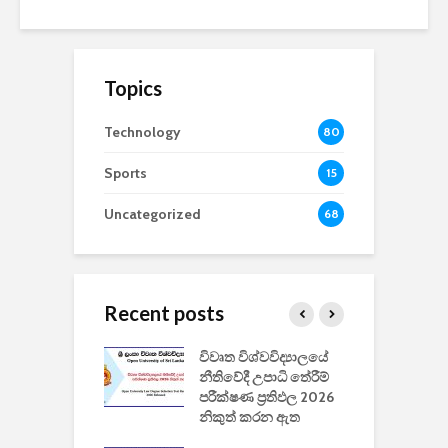
Topics
Technology
80
Sports
15
Uncategorized
68
Recent posts
වීඩියෝ සෑදීමේ
විවෘත විශ්වවිද්‍යාලයේ
ව
වසා දැමීමත් සමඟ
නීතිවේදී උපාධි තේරීම්
ප
 ඩිස්නි
පරීක්ෂණ ප්‍රතිඵල 2026
අ
කාරිත්වය අවසන්
නිකුත් කරන ඇත
ශ
2