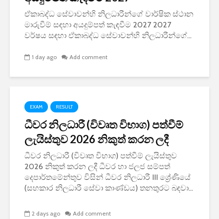
ඒකාබද්ධ සේවාවන්හි නිලධාරීන්ගේ වාර්ෂික ස්ථාන
මාරුවීම් සඳහා අයදුම්පත් කැඳවීම 2027 2027
වර්ෂය සඳහා ඒකාබද්ධ සේවාවන්හි නිලධාරීන්ගේ...
1 day ago
Add comment
EXAM
RESULT
ධීවර නිලධාරී (විවෘත විභාග) පත්වීම්
ලැයිස්තුව 2026 නිකුත් කරන ලදී
ධීවර නිලධාරී (විවෘත විභාග) පත්වීම් ලැයිස්තුව
2026 නිකුත් කරන ලදී ධීවර හා ජලජ සම්පත්
දෙපාර්තමේන්තුව විසින් ධීවර නිලධාරී III ශ්‍රේණියේ
(සහකාර නිලධාරී සේවා කාණ්ඩය) තනතුරට බඳවා...
2 days ago
Add comment