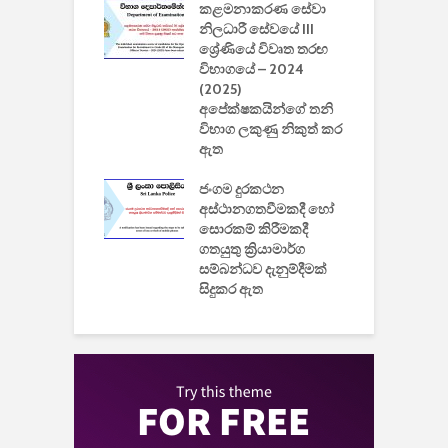
කළමනාකරණ සේවා
ක
වැවිලි
නිලධාරී සේවයේ III
නාකරණ
ශ්‍රේණියේ විවෘත තරඟ
H
යේ 2026/2027
විභාගයේ – 2024
න
ිසුන් ඇතුළත්
(2025)
අපේක්ෂකයින්ගේ තනි
විභාග ලකුණු නිකුත් කර
2
 සමාගමේ
ඇත
උ
් නිපදවූ ලාභම
ප
ුක් පරිගණකය
ජංගම දුරකථන
වයි
අස්ථානගතවීමකදී හෝ
සොරකම් කිරීමකදී
ගතයුතු ක්‍රියාමාර්ග
සම්බන්ධව දැනුම්දීමක්
සිදුකර ඇත