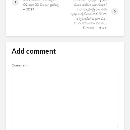
02 සහ 03 විභාග ප්‍රතිඵල
රාජ්‍ය සේවා කොමිෂන්
– 2024
සභාවදකුණු පළාතේ
III/II/I ශ්‍රේණියේ සංවර්ධන
නිලධාරීන් සඳහා වන
කාර්යක්ෂමතා කඩඉම්
විභාගය – 2024
Add comment
Comment