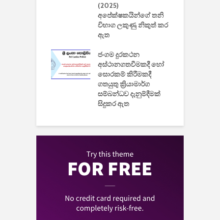
ිසුන් ඇතුළත්
(2025)
අපේක්ෂකයින්ගේ තනි
විභාග ලකුණු නිකුත් කර
2
 සමාගමේ
ඇත
උ
් නිපදවූ ලාභම
ප
ුක් පරිගණකය
ජංගම දුරකථන
වයි
අස්ථානගතවීමකදී හෝ
සොරකම් කිරීමකදී
ගතයුතු ක්‍රියාමාර්ග
සම්බන්ධව දැනුම්දීමක්
සිදුකර ඇත