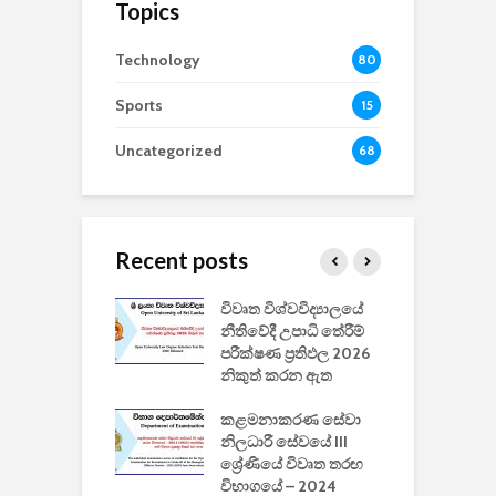
Topics
Technology
80
Sports
15
Uncategorized
68
Recent posts
වීඩියෝ සෑදීමේ
විවෘත විශ්වවිද්‍යාලයේ
ව
වසා දැමීමත් සමඟ
නීතිවේදී උපාධි තේරීම්
ප
 ඩිස්නි
පරීක්ෂණ ප්‍රතිඵල 2026
අ
කාරිත්වය අවසන්
නිකුත් කරන ඇත
ශ
2
කළමනාකරණ සේවා
ක
වැවිලි
නිලධාරී සේවයේ III
නාකරණ
ශ්‍රේණියේ විවෘත තරඟ
H
යේ 2026/2027
විභාගයේ – 2024
න