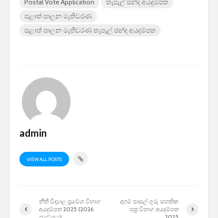
Postal Vote Application
තැපැල් ඡන්ද අයදුම්පත
පළාත් පාලන මැතිවරණ
පළාත් පාලන මැතිවරණ තැපැල් ඡන්ද අයදුම්පත
admin
VIEW ALL POSTS
නීති විද්‍යාල ප්‍රවේශ විභාග
දහම් පාසල් ගුරු සහතික
අයදුම්පත 2025 (2026
පත්‍ර විභාග අයදුම්පත
ප්‍රවේශය)
2025