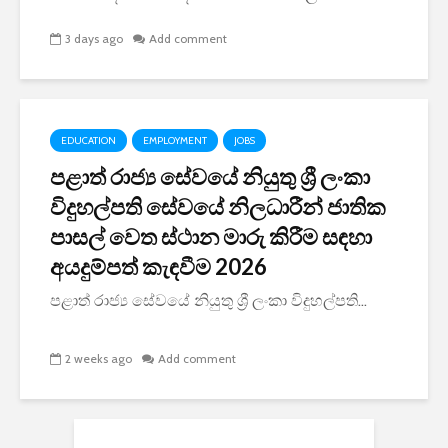
3 days ago
Add comment
EDUCATION
EMPLOYMENT
JOBS
පළාත් රාජ්‍ය සේවයේ නියුතු ශ්‍රී ලංකා
විදුහල්පති සේවයේ නිලධාරීන් ජාතික
පාසල් වෙත ස්ථාන මාරු කිරීම සඳහා
අයදුම්පත් කැඳවීම 2026
පළාත් රාජ්‍ය සේවයේ නියුතු ශ්‍රී ලංකා විදුහල්පති...
2 weeks ago
Add comment