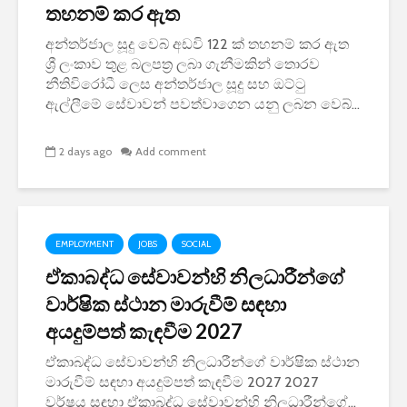
තහනම් කර ඇත
අන්තර්ජාල සූදු වෙබ් අඩවි 122 ක් තහනම් කර ඇත
ශ්‍රී ලංකාව තුළ බලපත්‍ර ලබා ගැනීමකින් තොරව
නීතිවිරෝධී ලෙස අන්තර්ජාල සූදු සහ ඔට්ටු
ඇල්ලීමේ සේවාවන් පවත්වාගෙන යනු ලබන වෙබ්...
2 days ago
Add comment
EMPLOYMENT
JOBS
SOCIAL
ඒකාබද්ධ සේවාවන්හි නිලධාරීන්ගේ
වාර්ෂික ස්ථාන මාරුවීම් සඳහා
අයදුම්පත් කැඳවීම 2027
ඒකාබද්ධ සේවාවන්හි නිලධාරීන්ගේ වාර්ෂික ස්ථාන
මාරුවීම් සඳහා අයදුම්පත් කැඳවීම 2027 2027
වර්ෂය සඳහා ඒකාබද්ධ සේවාවන්හි නිලධාරීන්ගේ...