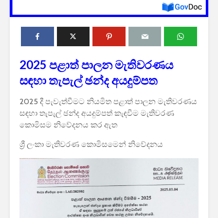
2025 පළාත් පාලන මැතිවරණය
සඳහා තැපැල් ඡන්ද අයදුම්පත
2025 දී පැවැත්වීමට නියමිත පළාත් පාලන මැතිවරණය
සඳහා තැපැල් ඡන්ද අයදුම්පත් කැඳවීම මැතිවරණ
කොමිසම නිවේදනය කර ඇත
ශ්‍රී ලංකා මැතිවරණ කොමිසමෙන් නිවේදනය