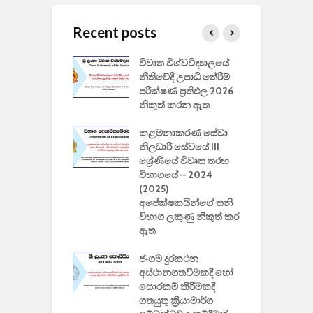
Recent posts
වීඩියෝ සෑදීමේ
විවෘත විශ්වවිද්‍යාලයේ
ව
වසා දැමීමත් සමඟ
නීතිවේදී උපාධි තේරීම්
ප
 ඩිස්නි
පරීක්ෂණ ප්‍රතිඵල 2026
අ
කාරිත්වය අවසන්
නිකුත් කරන ඇත
ශ
2
කළමනාකරණ සේවා
ක
වැවිලි
නිලධාරී සේවයේ III
නාකරණ
ශ්‍රේණියේ විවෘත තරඟ
H
යේ 2026/2027
විභාගයේ – 2024
න
ිසුන් ඇතුළත්
(2025)
අපේක්ෂකයින්ගේ තනි
විභාග ලකුණු නිකුත් කර
2
 සමාගමේ
ඇත
උ
් නිපදවූ ලාභම
ප
ුක් පරිගණකය
ජංගම දුරකථන
වයි
අස්ථානගතවීමකදී හෝ
සොරකම් කිරීමකදී
ගතයුතු ක්‍රියාමාර්ග