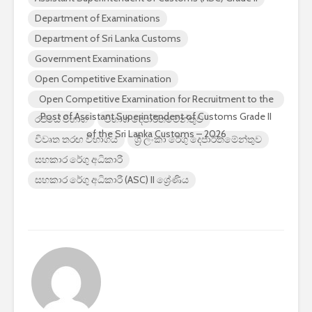
Department of Examinations
Department of Sri Lanka Customs
Government Examinations
Open Competitive Examination
Open Competitive Examination for Recruitment to the
Post of Assistant Superintendent of Customs Grade II
රජයේ විභාග
විභාග දෙපාර්තමේන්තුව
of the Sri Lanka Customs – 2026
විවෘත තරඟ විභාගය
ශ්‍රී ලංකා රේගු දෙපාර්තමේන්තුව
සහකාර රේගු අධිකාරී
සහකාර රේගු අධිකාරී (ASC) II ශ්‍රේණිය