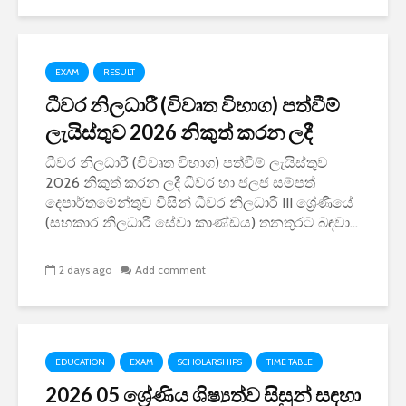
EXAM
RESULT
ධීවර නිලධාරී (විවෘත විභාග) පත්වීම්
ලැයිස්තුව 2026 නිකුත් කරන ලදී
ධීවර නිලධාරී (විවෘත විභාග) පත්වීම් ලැයිස්තුව
2026 නිකුත් කරන ලදී ධීවර හා ජලජ සම්පත්
දෙපාර්තමේන්තුව විසින් ධීවර නිලධාරී III ශ්‍රේණියේ
(සහකාර නිලධාරී සේවා කාණ්ඩය) තනතුරට බඳවා...
2 days ago
Add comment
EDUCATION
EXAM
SCHOLARSHIPS
TIME TABLE
2026 05 ශ්‍රේණිය ශිෂ්‍යත්ව සිසුන් සඳහා