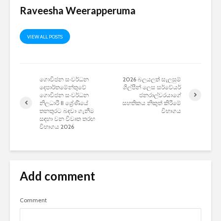
Raveesha Weerapperuma
VIEW ALL POSTS
ගොවිජන සංවර්ධන
2026 බලයලත් සැලසුම්
දෙපාර්තමේන්තුවේ
ශිල්පීන් ලෙස සර්වේයර්
ගොවිජන සංවර්ධන
ජනරාල්වරයාගේ
නිලධාරී II ශ්‍රේණියේ
සහතිකය නිකුත් කිරීමේ
තනතුරට බඳවා ගැනීම
විභාගය
සඳහා වන විවෘත තරඟ
විභාගය 2026
Add comment
Comment