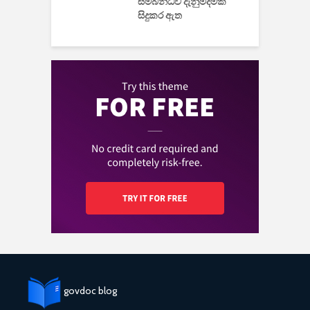
සම්බන්ධව දැනුම්දීමක්
සිදුකර ඇත
govdoc blog