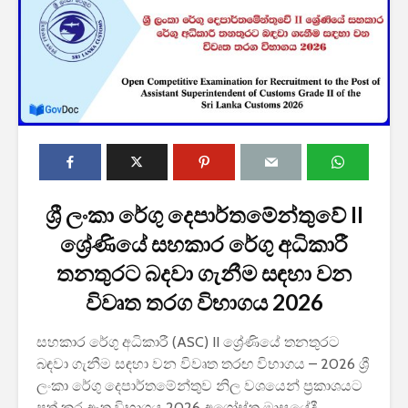
2027 1 ශ්‍රේණි‌යේ
පාසල් ප්‍රවේශ
අයදුම්පත, නව
ශ්‍රී ලංකා රේගු දෙපාර්තමේන්තුවේ II
චක්‍රලේඛ සහ කෝටා
ශ්‍රේණියේ සහකාර රේගු අධිකාරී
මාර්ගෝපදේශ නිකුත්
කර ඇත
තනතුරට බදවා ගැනීම සඳහා වන
විවෘත තරග විභාගය 2026
රාජ්‍ය, බැංකු, වෙළඳ
සහ පුර පසළොස්වක
පොහොය නිවාඩු දින
සහකාර රේගු අධිකාරී (ASC) II ශ්‍රේණියේ තනතුරට
සහිත ශ්‍රී ලංකා දින
බඳවා ගැනීම සඳහා වන විවෘත තරඟ විභාගය – 2026 ශ්‍රී
දර්ශනය (2026)
ලංකා රේගු දෙපාර්තමේන්තුව නිල වශයෙන් ප්‍රකාශයට
2026 වර්ෂයේ
පත් කර ඇත.විභාගය 2026 අගෝස්තු මාසයේදී