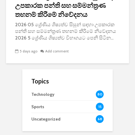
උපකාරක පන්ති සහ සම්මන්ත්‍රණ
තහනම් කිරීමේ නිවේදනය
2026 05 ශ්‍රේණිය ශිෂ්‍යත්ව සිසුන් සඳහා උපකාරක
පන්ති සහ සම්මන්ත්‍රණ තහනම් කිරීමේ නිවේදනය
2026 5 ශ්‍රේණිය ශිෂ්‍යත්ව විභාගයට පෙනී සිටින...
5 days ago
Add comment
Topics
Technology
80
Sports
15
Uncategorized
68