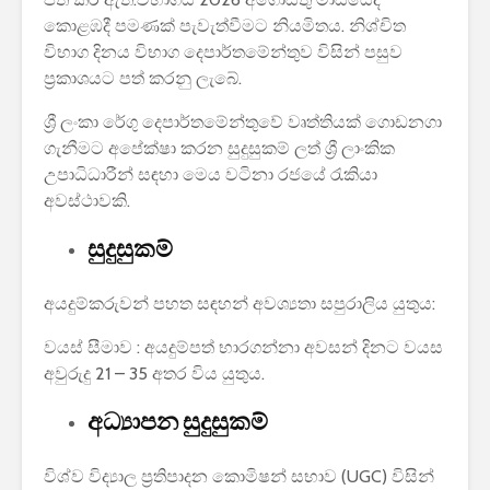
පාසල්වල පළමු
කොළඹදී පමණක් පැවැත්වීමට නියමිතය. නිශ්චිත
ශ්‍රේණිය සඳහා ළමයින්
විභාග දිනය විභාග දෙපාර්තමේන්තුව විසින් පසුව
ඇතුළත් කිරීමේ
ප්‍රකාශයට පත් කරනු ලැබේ.
චක්‍රලේඛය
ශ්‍රී ලංකා රේගු දෙපාර්තමේන්තුවේ වෘත්තියක් ගොඩනගා
ගැනීමට අපේක්ෂා කරන සුදුසුකම් ලත් ශ්‍රී ලාංකික
උපාධිධාරීන් සඳහා මෙය වටිනා රජයේ රැකියා
අවස්ථාවකි.
සුදුසුකම්
මිලියන 1.5 කට අධික
ග්‍රාහකයින් සම්බන්ධ
කරමින්, ශ්‍රී ලංකාවේ
අයදුම්කරුවන් පහත සඳහන් අවශ්‍යතා සපුරාලිය යුතුය:
විශාලතම 5G ජාලය
ඩයලොග් දියත් කරයි
වයස් සීමාව : අයදුම්පත් භාරගන්නා අවසන් දිනට වයස
අවුරුදු 21 – 35 අතර විය යුතුය.
Adobe විසින්
Photoshop, Acrobat
අධ්‍යාපන සුදුසුකම්
මෙවලම් ChatGPT
වෙත සම්බන්ධ කරයි.
විශ්ව විද්‍යාල ප්‍රතිපාදන කොමිෂන් සභාව (UGC) විසින්
Power BI විශාලතම