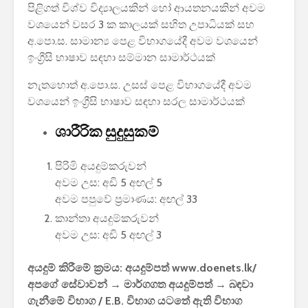
පිළිගත් විශ්ව විද්‍යාලයකින් හෝ ආයතනයකින් අවම
2026 යාවත්කාලීනය
වශයෙන් වසර 3 ක කාලයක් සහිත උපාධියක් සහ
හඳුන්වා දීමට
නියමිතයි.
අ.පො.ස. සාමාන්‍ය පෙළ විභාගයේදී අවම වශයෙන්
ඉංග්‍රීසි භාෂාව සඳහා සම්මාන සාමාර්ථයක්
නැතහොත් අ.පො.ස. උසස් පෙළ විභාගයේදී අවම
වශයෙන් ඉංග්‍රීසි භාෂාව සඳහා සරල සාමාර්ථයක්
ශාරීරික සුදුසුකම්
පිරිමි අයදුම්කරුවන්
අවම උස: අඩි 5 අඟල් 5
අවම පපුවේ ප්‍රමාණය: අඟල් 33
කාන්තා අයදුම්කරුවන්
අවම උස: අඩි 5 අඟල් 3
අයදුම් කිරීමේ ක්‍රමය: අයදුම්පත් www.doenets.lk/
අපගේ සේවාවන් → මාර්ගගත අයදුම්පත් → බඳවා
ගැනීමේ විභාග / E.B. විභාග යටතේ ඇති විභාග