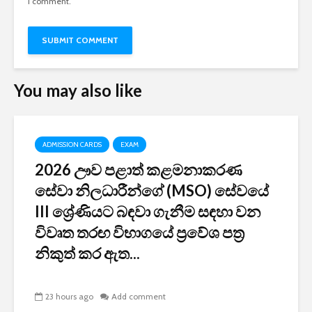
I comment.
You may also like
ADMISSION CARDS
EXAM
2026 ඌව පළාත් කළමනාකරණ
සේවා නිලධාරීන්ගේ (MSO) සේවයේ
III ශ්‍රේණියට බඳවා ගැනීම සඳහා වන
විවෘත තරඟ විභාගයේ ප්‍රවේශ පත්‍ර
නිකුත් කර ඇත...
23 hours ago
Add comment