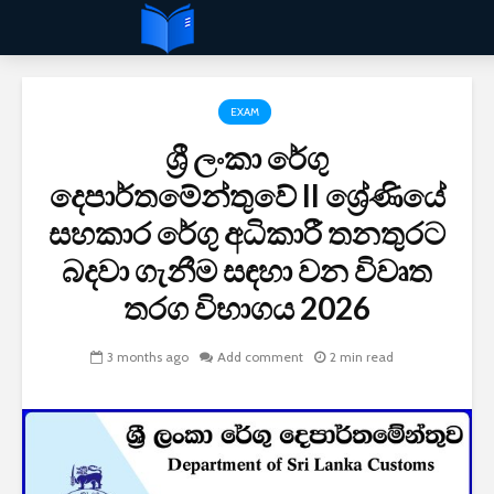
EXAM
ශ්‍රී ලංකා රේගු
දෙපාර්තමේන්තුවේ II ශ්‍රේණියේ
සහකාර රේගු අධිකාරී තනතුරට
බදවා ගැනීම සඳහා වන විවෘත
තරග විභාගය 2026
3 months ago
Add comment
2 min read