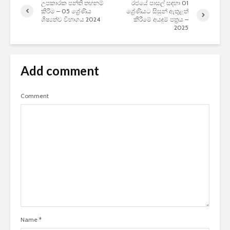
උපකාරක පන්ති තහනම්
රජයේ පාසල් සඳහා 01
කිරීම – 05 ශ්‍රේණිය
ශ්‍රේණියට සිසුන් ඇතුළත්
ශිෂ්‍යත්ව විභාගය 2024
කිරීමේ අයඳුම් පත්‍රය –
2025
Add comment
Comment
Name
*