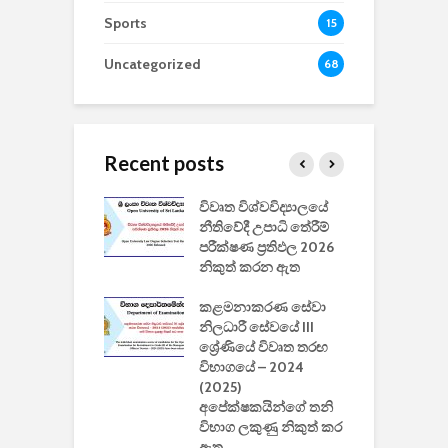
Sports
15
Uncategorized
68
Recent posts
වීඩියෝ සෑදීමේ
විවෘත විශ්වවිද්‍යාලයේ
ව
වසා දැමීමත් සමඟ
නීතිවේදී උපාධි තේරීම්
ප
 ඩිස්නි
පරීක්ෂණ ප්‍රතිඵල 2026
අ
කාරිත්වය අවසන්
නිකුත් කරන ඇත
ශ
2
කළමනාකරණ සේවා
ක
වැවිලි
නිලධාරී සේවයේ III
නාකරණ
ශ්‍රේණියේ විවෘත තරඟ
H
යේ 2026/2027
විභාගයේ – 2024
න
ිසුන් ඇතුළත්
(2025)
අපේක්ෂකයින්ගේ තනි
විභාග ලකුණු නිකුත් කර
2
 සමාගමේ
ඇත
උ