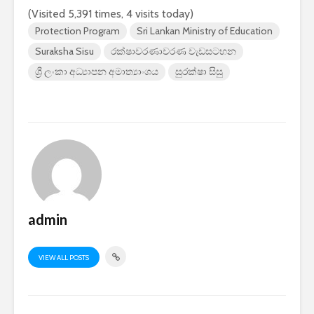
2026 යාවත්කාලීනය
තරඟකාරිත
(Visited 5,391 times, 4 visits today)
හඳුන්වා දීමට
උණුසුම් ව
Protection Program
Sri Lankan Ministry of Education
නියමිතයි.
බැවින් Sa
Suraksha Sisu
රක්ෂාවරණාවරණ වැඩසටහන
සමාගම පළම
නැමීමේ ද
ශ්‍රී ලංකා අධ්‍යාපන අමාත්‍යාංශය
සුරක්ෂා සිසු
එළිදක්වයි.
admin
VIEW ALL POSTS