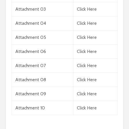
පාසල්වල පළමු
කාලසටහන
Attachment 03
Click Here
ශ්‍රේණිය සඳහා ළමයින්
දර්ශනය) –
ඇතුළත් කිරීමේ
අමාත්‍යාංශ
චක්‍රලේඛය
Attachment 04
Click Here
Attachment 05
Click Here
Attachment 06
Click Here
මිලියන 1.5 කට අධික
IPhone ස
Attachment 07
Click Here
ග්‍රාහකයින් සම්බන්ධ
උපාංග අතර
කරමින්, ශ්‍රී ලංකාවේ
මාරුවීම 
Attachment 08
Click Here
විශාලතම 5G ජාලය
නව පද්ධති
ඩයලොග් දියත් කරයි
කටයුතු කරම
Attachment 09
Click Here
Adobe විසින්
ආරක්ෂාව ව
Photoshop, Acrobat
සඳහා චන්ද්‍
Attachment 10
Click Here
මෙවලම් ChatGPT
කක්ෂය අඩු
වෙත සම්බන්ධ කරයි.
ස්ටාර්ලින්ක
කර ඇත
Power BI විශාලතම