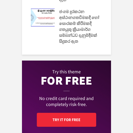
් නිපදවූ ලාභම
ප
ුක් පරිගණකය
ජංගම දුරකථන
වයි
අස්ථානගතවීමකදී හෝ
සොරකම් කිරීමකදී
ගතයුතු ක්‍රියාමාර්ග
සම්බන්ධව දැනුම්දීමක්
සිදුකර ඇත