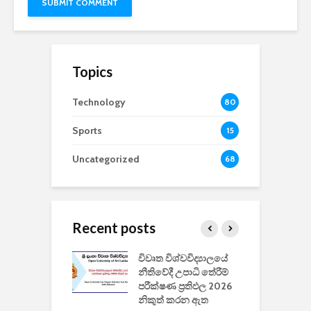
Topics
Technology
80
Sports
15
Uncategorized
68
Recent posts
වීඩියෝ සෑදීමේ
විවෘත විශ්වවිද්‍යාලයේ
ව
වසා දැමීමත් සමඟ
නීතිවේදී උපාධි තේරීම්
ප
 ඩිස්නි
පරීක්ෂණ ප්‍රතිඵල 2026
අ
කාරිත්වය අවසන්
නිකුත් කරන ඇත
ශ