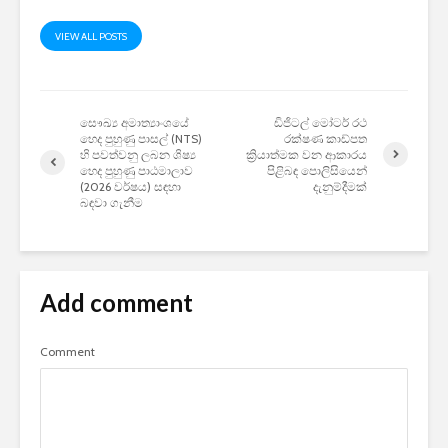
VIEW ALL POSTS
සෞඛ්‍ය අමාත්‍යාංශයේ
ඩිජිටල් මෝටර් රථ
හෙද පුහුණු පාසල් (NTS)
රක්ෂණ කාඩ්පත
හි පවත්වනු ලබන ශිෂ්‍ය
ක්‍රියාත්මක වන ආකාරය
හෙද පුහුණු පාඨමාලාව
පිළිබඳ පොලිසියෙන්
(2026 වර්ෂය) සඳහා
දැනුම්දීමක්
බඳවා ගැනීම
Add comment
Comment