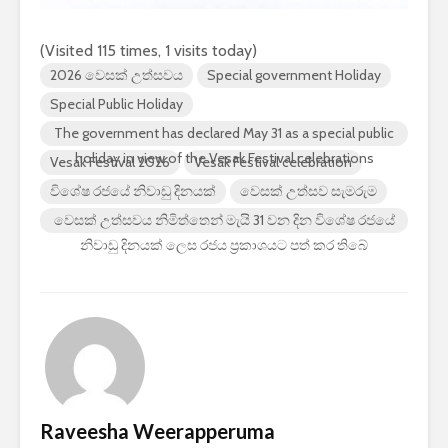
(Visited 115 times, 1 visits today)
2026 වෙසක් උත්සවය
Special government Holiday
Special Public Holiday
The government has declared May 31 as a special public
holiday in view of the Vesak Festival celebrations
Vesak Festival 2026
Vesak Festival celebration
විශේෂ රජයේ නිවාඩු දිනයක්
වෙසක් උත්සව සැමරුම
වෙසක් උත්සවය නිමිත්තෙන් මැයි 31 වන දින විශේෂ රජයේ
නිවාඩු දිනයක් ලෙස රජය ප්‍රකාශයට පත් කර තිබේ
Raveesha Weerapperuma