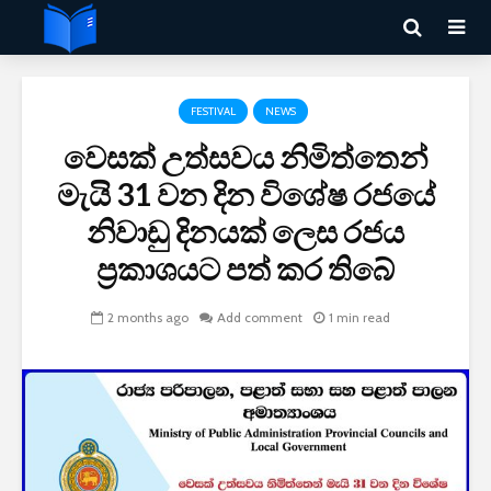
FESTIVAL
NEWS
වෙසක් උත්සවය නිමිත්තෙන්
මැයි 31 වන දින විශේෂ රජයේ
නිවාඩු දිනයක් ලෙස රජය
ප්‍රකාශයට පත් කර තිබේ
2 months ago
Add comment
1 min read