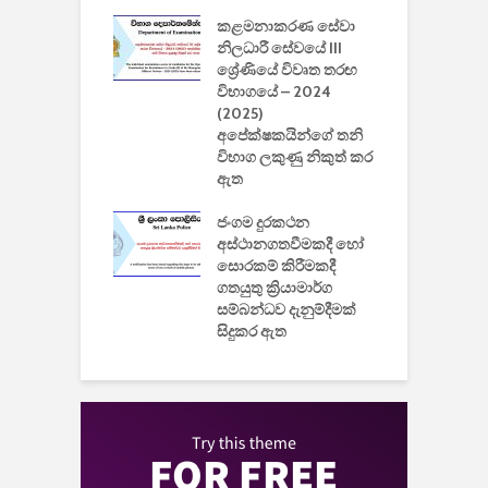
2
කළමනාකරණ සේවා
ක
වැවිලි
නිලධාරී සේවයේ III
නාකරණ
ශ්‍රේණියේ විවෘත තරඟ
H
යේ 2026/2027
විභාගයේ – 2024
න
ිසුන් ඇතුළත්
(2025)
අපේක්ෂකයින්ගේ තනි
විභාග ලකුණු නිකුත් කර
2
 සමාගමේ
ඇත
උ
් නිපදවූ ලාභම
ප
ුක් පරිගණකය
ජංගම දුරකථන
වයි
අස්ථානගතවීමකදී හෝ
සොරකම් කිරීමකදී
ගතයුතු ක්‍රියාමාර්ග
සම්බන්ධව දැනුම්දීමක්
සිදුකර ඇත