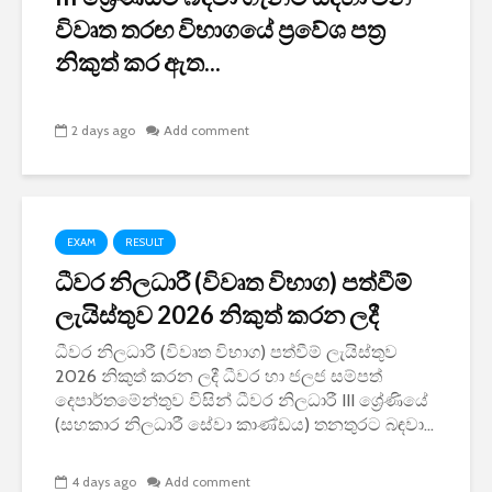
විවෘත තරඟ විභාගයේ ප්‍රවේශ පත්‍ර
නිකුත් කර ඇත...
2 days ago
Add comment
EXAM
RESULT
ධීවර නිලධාරී (විවෘත විභාග) පත්වීම්
ලැයිස්තුව 2026 නිකුත් කරන ලදී
ධීවර නිලධාරී (විවෘත විභාග) පත්වීම් ලැයිස්තුව
2026 නිකුත් කරන ලදී ධීවර හා ජලජ සම්පත්
දෙපාර්තමේන්තුව විසින් ධීවර නිලධාරී III ශ්‍රේණියේ
(සහකාර නිලධාරී සේවා කාණ්ඩය) තනතුරට බඳවා...
4 days ago
Add comment