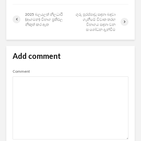
2025 බලයලත් නිලධාරී
ගුරු පුරප්පාඩු සඳහා බඳවා
(ආගමන) විභාග ප්‍රතිඵල
ගැනීමේ විවෘත තරඟ
නිකුත් කර ඇත
විභාගය සඳහා වන
සංශෝධන දැන්වීම
Add comment
Comment