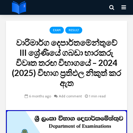
EXAM
RESULT
වාරිමාර්ග දෙපාර්තමේන්තුවේ
III ශ්‍රේණියේ ගබඩා භාරකරු
විවෘත තරඟ විභාග‌යේ – 2024
(2025) විභාග ප්‍රතිඵල නිකුත් කර
ඇත
6 months ago
Add comment
1 min read