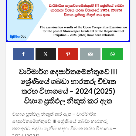
2027 1 ශ්‍රේණි‌යේ
ශ්‍රී ලංකා ග්
පාසල් ප්‍රවේශ
සේවයේ III
අයදුම්පත, නව
බඳවා ගැනී
වාරිමාර්ග දෙපාර්තමේන්තුවේ III
චක්‍රලේඛ සහ කෝටා
වන තරඟ ව
ශ්‍රේණියේ ගබඩා භාරකරු විවෘත
මාර්ගෝපදේශ නිකුත්
2025
කර ඇත
තරඟ විභාග‌යේ – 2024 (2025)
ශ්‍රී ලංකා ග්
විභාග ප්‍රතිඵල නිකුත් කර ඇත
රාජ්‍ය, බැංකු, වෙළඳ
සේවයේ II 
සහ පුර පසළොස්වක
නිලධාරීන්
පොහොය නිවාඩු දින
කාර්යක්ෂ
විභාග ප්‍රතිඵල නිකුත් කර ඇත – වාරිමාර්ග
සහිත ශ්‍රී ලංකා දින
කඩඉම් වි
දෙපාර්තමේන්තුවේ III ශ්‍රේණියේ ගබඩා භාරකරු
දර්ශනය (2026)
2026
තනතුරට බඳවා ගැනීම සඳහා විවෘත තරඟ විභාගය –
2026 වර්ෂයේ
2026 පාසල
2024 (2025)