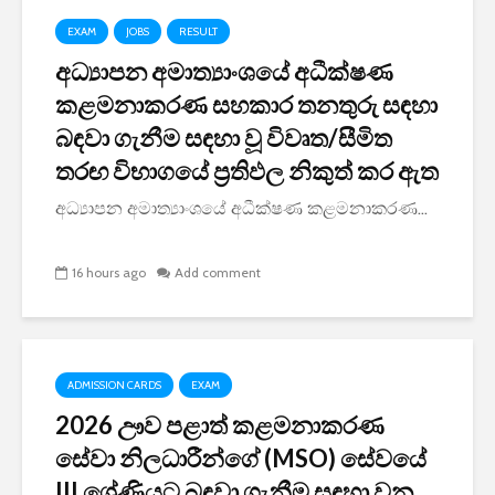
EXAM
JOBS
RESULT
අධ්‍යාපන අමාත්‍යාංශයේ අධීක්ෂණ
කළමනාකරණ සහකාර තනතුරු සඳහා
බඳවා ගැනීම සඳහා වූ විවෘත/සීමිත
තරඟ විභාගයේ ප්‍රතිඵල නිකුත් කර ඇත
අධ්‍යාපන අමාත්‍යාංශයේ අධීක්ෂණ කළමනාකරණ...
16 hours ago
Add comment
ADMISSION CARDS
EXAM
2026 ඌව පළාත් කළමනාකරණ
සේවා නිලධාරීන්ගේ (MSO) සේවයේ
III ශ්‍රේණියට බඳවා ගැනීම සඳහා වන