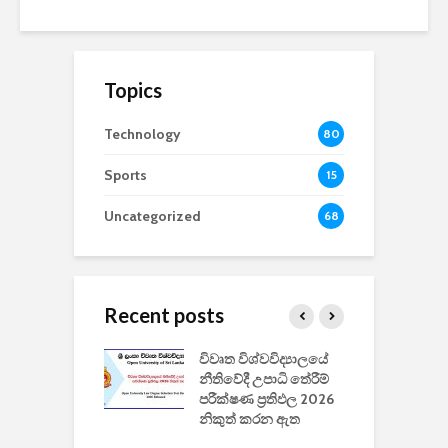
Topics
Technology
80
Sports
15
Uncategorized
68
Recent posts
වීඩියෝ සෑදීමේ
විවෘත විශ්වවිද්‍යාලයේ
ව
වසා දැමීමත් සමඟ
නීතිවේදී උපාධි තේරීම්
ප
 ඩිස්නි
පරීක්ෂණ ප්‍රතිඵල 2026
අ
කාරිත්වය අවසන්
නිකුත් කරන ඇත
ශ
2