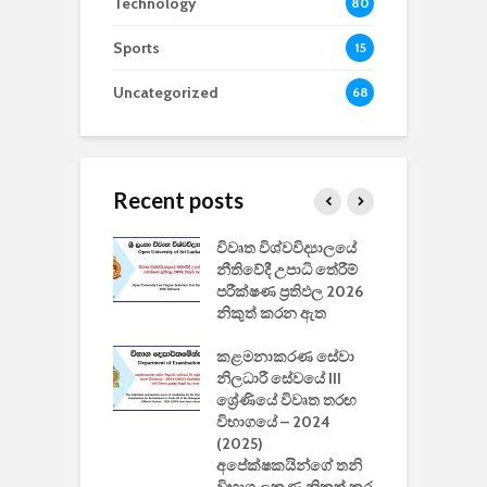
Technology
80
Sports
15
Uncategorized
68
Recent posts
වීඩියෝ සෑදීමේ
විවෘත විශ්වවිද්‍යාලයේ
ව
වසා දැමීමත් සමඟ
නීතිවේදී උපාධි තේරීම්
ප
 ඩිස්නි
පරීක්ෂණ ප්‍රතිඵල 2026
අ
කාරිත්වය අවසන්
නිකුත් කරන ඇත
ශ
2
කළමනාකරණ සේවා
ක
වැවිලි
නිලධාරී සේවයේ III
නාකරණ
ශ්‍රේණියේ විවෘත තරඟ
H
යේ 2026/2027
විභාගයේ – 2024
න
ිසුන් ඇතුළත්
(2025)
අපේක්ෂකයින්ගේ තනි