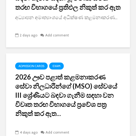
තරඟ විභාගයේ ප්‍රතිඵල නිකුත් කර ඇත
අධ්‍යාපන අමාත්‍යාංශයේ අධීක්ෂණ කළමනාකරණ...
2 days ago
Add comment
ADMISSION CARDS
EXAM
2026 ඌව පළාත් කළමනාකරණ
සේවා නිලධාරීන්ගේ (MSO) සේවයේ
III ශ්‍රේණියට බඳවා ගැනීම සඳහා වන
විවෘත තරඟ විභාගයේ ප්‍රවේශ පත්‍ර
නිකුත් කර ඇත...
4 days ago
Add comment