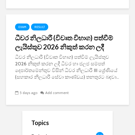
EXAM
RESULT
ධීවර නිලධාරී (විවෘත විභාග) පත්වීම්
ලැයිස්තුව 2026 නිකුත් කරන ලදී
ධීවර නිලධාරී (විවෘත විභාග) පත්වීම් ලැයිස්තුව
2026 නිකුත් කරන ලදී ධීවර හා ජලජ සම්පත්
දෙපාර්තමේන්තුව විසින් ධීවර නිලධාරී III ශ්‍රේණියේ
(සහකාර නිලධාරී සේවා කාණ්ඩය) තනතුරට බඳවා...
5 days ago
Add comment
Topics