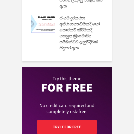
විභාග ලකුණු නිකුත් කර
2
 සමාගමේ
ඇත
උ
් නිපදවූ ලාභම
ප
ුක් පරිගණකය
ජංගම දුරකථන
වයි
අස්ථානගතවීමකදී හෝ
සොරකම් කිරීමකදී
ගතයුතු ක්‍රියාමාර්ග
සම්බන්ධව දැනුම්දීමක්
සිදුකර ඇත