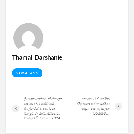
2026 යාවත්කාලීනය
තරඟකාරිත
හඳුන්වා දීමට
උණුසුම් ව
නියමිතයි.
බැවින් Sa
සමාගම පළම
නැමීමේ ද
එළිදක්වයි.
Thamali Darshanie
VIEW ALL POSTS
ශ්‍රී ලංකා සත්ත්ව නිෂ්පාදන
ජපානයේ විශේෂිත
හා සෞඛ්‍ය සේවයේ
නිපුණතා සහිත රැකියා
නිලධාරීන් සඳහා වන
සඳහා වන කුසලතා
පළමුවන කාර්යක්ෂමතා
පරීක්ෂණය
කඩඉම් විභාගය – 2024