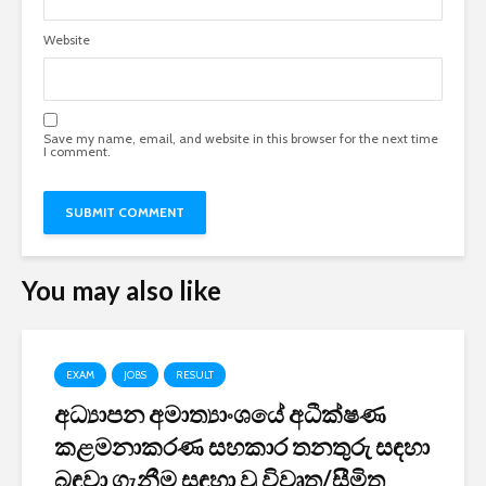
Website
Save my name, email, and website in this browser for the next time
I comment.
You may also like
EXAM
JOBS
RESULT
අධ්‍යාපන අමාත්‍යාංශයේ අධීක්ෂණ
කළමනාකරණ සහකාර තනතුරු සඳහා
බඳවා ගැනීම සඳහා වූ විවෘත/සීමිත