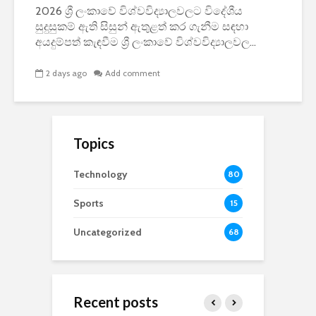
2026 ශ්‍රී ලංකාවේ විශ්වවිද්‍යාලවලට විදේශීය
සුදුසුකම් ඇති සිසුන් ඇතුළත් කර ගැනීම සඳහා
අයදුම්පත් කැඳවීම ශ්‍රී ලංකාවේ විශ්වවිද්‍යාලවල...
2 days ago
Add comment
Topics
Technology
80
Sports
15
Uncategorized
68
Recent posts