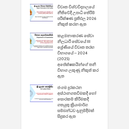
වීඩියෝ සෑදීමේ
විවෘත විශ්වවිද්‍යාලයේ
ව
වසා දැමීමත් සමඟ
නීතිවේදී උපාධි තේරීම්
ප
 ඩිස්නි
පරීක්ෂණ ප්‍රතිඵල 2026
අ
කාරිත්වය අවසන්
නිකුත් කරන ඇත
ශ
2
කළමනාකරණ සේවා
ක
වැවිලි
නිලධාරී සේවයේ III
නාකරණ
ශ්‍රේණියේ විවෘත තරඟ
H
යේ 2026/2027
විභාගයේ – 2024
න
ිසුන් ඇතුළත්
(2025)
අපේක්ෂකයින්ගේ තනි
විභාග ලකුණු නිකුත් කර
2
 සමාගමේ
ඇත
උ
් නිපදවූ ලාභම
ප
ුක් පරිගණකය
ජංගම දුරකථන
වයි
අස්ථානගතවීමකදී හෝ
සොරකම් කිරීමකදී
ගතයුතු ක්‍රියාමාර්ග
සම්බන්ධව දැනුම්දීමක්
සිදුකර ඇත