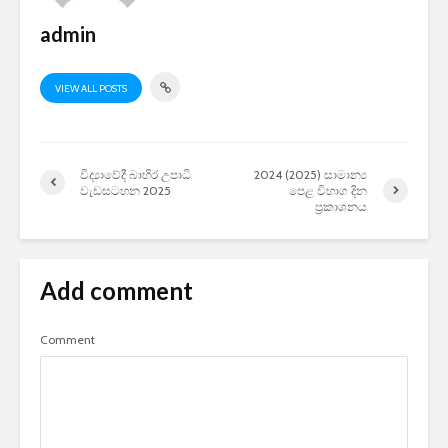
admin
VIEW ALL POSTS
විද්‍යාවේදී බාහිර උපාධි
2024 (2025) සාමාන්‍ය
වැඩසටහන 2025
පෙළ විභාග දින
ප්‍රකාශනය
Add comment
Comment