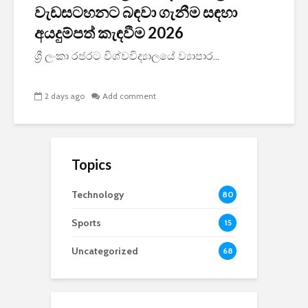
වැඩසටහනට බඳවා ගැනීම සඳහා
අයදුම්පත් කැඳවීම 2026
ශ්‍රී ලංකා රජරට විශ්වවිද්‍යාලයේ ව්‍යාපාර...
2 days ago
Add comment
Topics
Technology
80
Sports
15
Uncategorized
68