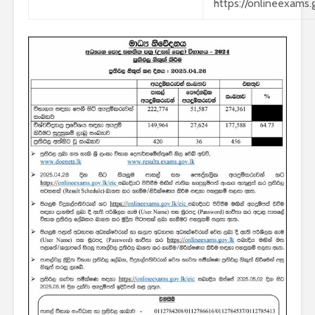
https://onlineexams.g
පාසල්වල පළමු
ශ්‍රේණිය සඳහා ළමයින්
ඇතුළත් කිරීමේ
චක්‍රලේඛය
මිලියන 1.5 කට අධික
ග්‍රාහකයින් සම්බන්ධ
කරමින්, ශ්‍රී ලංකාවේ
විශාලතම 5G ජාලය
ඩයලොග් දියත් කරයි
Adobe විසින්
Photoshop, Acrobat
මෙවලම් ChatGPT
වෙත සම්බන්ධ කරයි.
Power BI විශාලතම