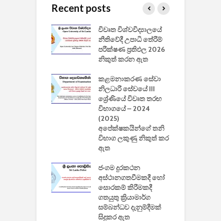
Recent posts
වීඩියෝ සෑදීමේ
විවෘත විශ්වවිද්‍යාලයේ
ව
වසා දැමීමත් සමඟ
නීතිවේදී උපාධි තේරීම්
ප
 ඩිස්නි
පරීක්ෂණ ප්‍රතිඵල 2026
අ
කාරිත්වය අවසන්
නිකුත් කරන ඇත
ශ
2
කළමනාකරණ සේවා
ක
වැවිලි
නිලධාරී සේවයේ III
නාකරණ
ශ්‍රේණියේ විවෘත තරඟ
H
යේ 2026/2027
විභාගයේ – 2024
න
ිසුන් ඇතුළත්
(2025)
අපේක්ෂකයින්ගේ තනි
විභාග ලකුණු නිකුත් කර
2
 සමාගමේ
ඇත
උ
් නිපදවූ ලාභම
ප
ුක් පරිගණකය
ජංගම දුරකථන
වයි
අස්ථානගතවීමකදී හෝ
සොරකම් කිරීමකදී
ගතයුතු ක්‍රියාමාර්ග
සම්බන්ධව දැනුම්දීමක්
සිදුකර ඇත