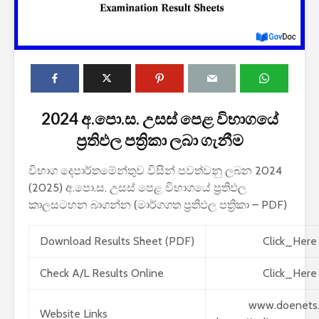
2024 අ.පො.ස. උසස් පෙළ විභාගයේ
2027 1 ශ්‍රේණි‌යේ
ප්‍රතිඵල පත්‍රිකා ලබා ගැනීම
පාසල් ප්‍රවේශ
අයදුම්පත, නව
විභාග දෙපාර්තමේන්තුව විසින් පවත්වනු ලබන 2024
චක්‍රලේඛ සහ කෝටා
(2025) අ.පො.ස. උසස් පෙළ විභාගයේ ප්‍රතිඵල
මාර්ගෝපදේශ නිකුත්
කර ඇත
කාලසටහන බාගන්න (මාර්ගගත ප්‍රතිඵල පත්‍රිකා – PDF)
රාජ්‍ය, බැංකු, වෙළඳ
Download Results Sheet (PDF)
Click_Here
සහ පුර පසළොස්වක
පොහොය නිවාඩු දින
Check A/L Results Online
Click_Here
සහිත ශ්‍රී ලංකා දින
දර්ශනය (2026)
www.doenets.
Website Links
2026 වර්ෂයේ