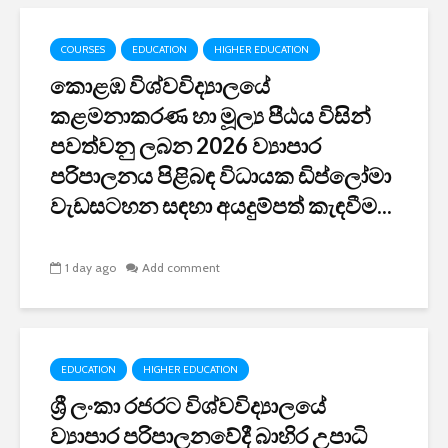
COURSES
EDUCATION
HIGHER EDUCATION
කොළඹ විශ්වවිද්‍යාලයේ
කළමනාකරණ හා මූල්‍ය පීඨය විසින්
පවත්වනු ලබන 2026 ව්‍යාපාර
පරිපාලනය පිළිබඳ විධායක ඩිප්ලෝමා
වැඩසටහන සඳහා අයදුම්පත් කැඳවීම...
1 day ago
Add comment
EDUCATION
HIGHER EDUCATION
ශ්‍රී ලංකා රජරට විශ්වවිද්‍යාලයේ
ව්‍යාපාර පරිපාලනවේදී බාහිර උපාධි