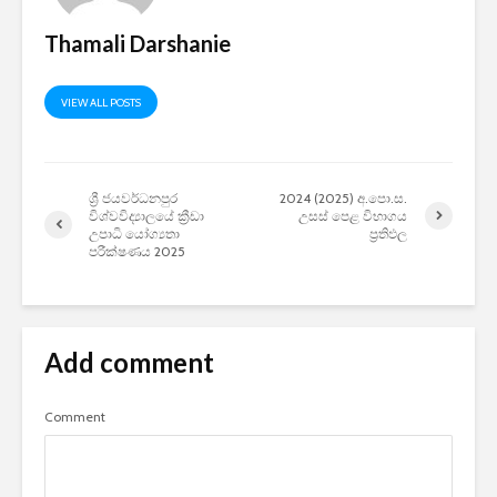
Thamali Darshanie
VIEW ALL POSTS
ශ්‍රී ජයවර්ධනපුර
2024 (2025) අ.පො.ස.
විශ්වවිද්‍යාලයේ ක්‍රීඩා
උසස් පෙළ විභාගය
උපාධි යෝග්‍යතා
ප්‍රතිඵල
පරීක්ෂණය 2025
Add comment
Comment