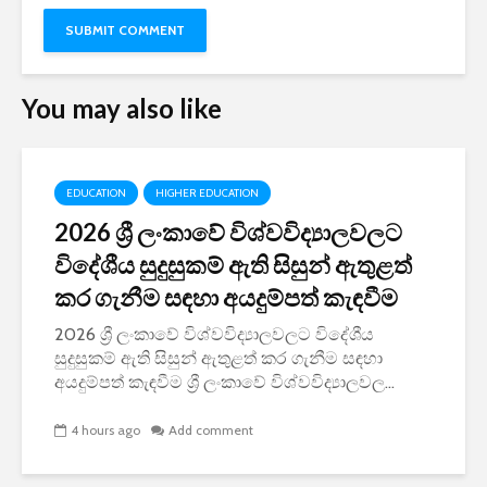
You may also like
EDUCATION
HIGHER EDUCATION
2026 ශ්‍රී ලංකාවේ විශ්වවිද්‍යාලවලට
විදේශීය සුදුසුකම් ඇති සිසුන් ඇතුළත්
කර ගැනීම සඳහා අයදුම්පත් කැඳවීම
2026 ශ්‍රී ලංකාවේ විශ්වවිද්‍යාලවලට විදේශීය
සුදුසුකම් ඇති සිසුන් ඇතුළත් කර ගැනීම සඳහා
අයදුම්පත් කැඳවීම ශ්‍රී ලංකාවේ විශ්වවිද්‍යාලවල...
4 hours ago
Add comment