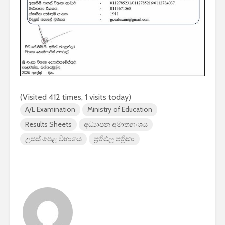
2026 යාවත්කාලීනය
හඳුන්වා දීමට
නියමිතයි.
(Visited 412 times, 1 visits today)
A/L Examination
Ministry of Education
Results Sheets
අධ්‍යාපන අමාත්‍යාංශය
උසස් පෙළ විභාගය
ප්‍රතිඵල පත්‍රිකා