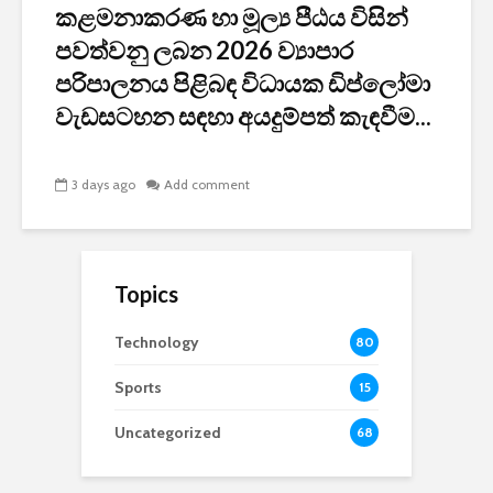
කළමනාකරණ හා මූල්‍ය පීඨය විසින්
පවත්වනු ලබන 2026 ව්‍යාපාර
පරිපාලනය පිළිබඳ විධායක ඩිප්ලෝමා
වැඩසටහන සඳහා අයදුම්පත් කැඳවීම...
3 days ago
Add comment
Topics
Technology
80
Sports
15
Uncategorized
68