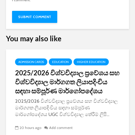
You may also like
ADMISSION CARDS
EDUCATION
HIGHER EDUCATION
2025/2026 විශ්වවිද්‍යාල ප්‍රවේශය සහ
විශ්වවිද්‍යාල මාර්ගගත ලියාපදිංචිය
සඳහා සම්පූර්ණ මාර්ගෝපදේශය
2025/2026 විශ්වවිද්‍යාල ප්‍රවේශය සහ විශ්වවිද්‍යාල
මාර්ගගත ලියාපදිංචිය සඳහා සම්පූර්ණ
මාර්ගෝපදේශය UGC විශ්වවිද්‍යාල තේරීම් ලිපි...
20 hours ago
Add comment