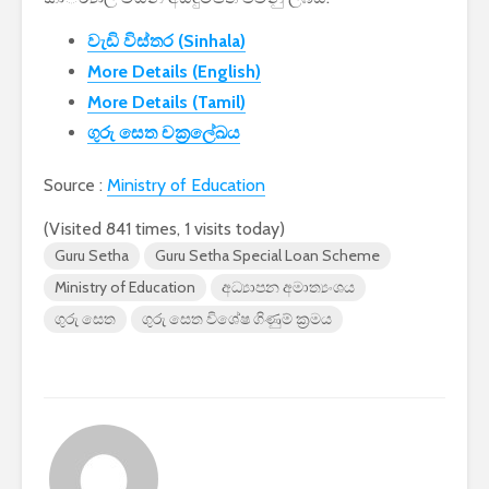
පාසල්වල පළමු
කාලසටහන
වැඩි විස්තර (Sinhala)
ශ්‍රේණිය සඳහා ළමයින්
දර්ශනය) –
ඇතුළත් කිරීමේ
අමාත්‍යාංශ
More Details (English)
චක්‍රලේඛය
More Details (Tamil)
ගුරු සෙත චක්‍රලේඛය
Source :
Ministry of Education
(Visited 841 times, 1 visits today)
මිලියන 1.5 කට අධික
IPhone ස
Guru Setha
Guru Setha Special Loan Scheme
ග්‍රාහකයින් සම්බන්ධ
උපාංග අතර
Ministry of Education
අධ්‍යාපන අමාත්‍යංශය
කරමින්, ශ්‍රී ලංකාවේ
මාරුවීම 
විශාලතම 5G ජාලය
නව පද්ධති
ගුරු සෙත
ගුරු සෙත විශේෂ ගිණුම් ක්‍රමය
ඩයලොග් දියත් කරයි
කටයුතු කරම
Adobe විසින්
ආරක්ෂාව ව
Photoshop, Acrobat
සඳහා චන්ද්‍
මෙවලම් ChatGPT
කක්ෂය අඩු
වෙත සම්බන්ධ කරයි.
ස්ටාර්ලින්ක
කර ඇත
Power BI විශාලතම