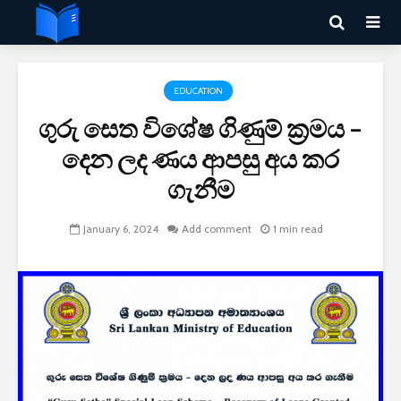
EDUCATION
ගුරු සෙත විශේෂ ගිණුම් ක්‍රමය –
දෙන ලද ණය ආපසු අය කර
ගැනීම
January 6, 2024
Add comment
1 min read