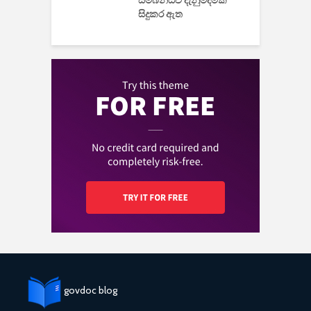
සම්බන්ධව දැනුම්දීමක්
සිදුකර ඇත
govdoc blog