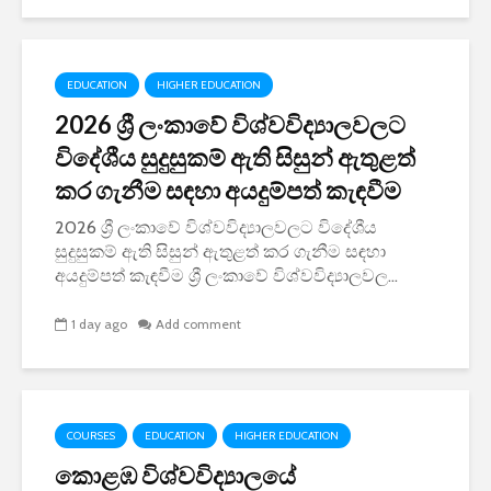
EDUCATION
HIGHER EDUCATION
2026 ශ්‍රී ලංකාවේ විශ්වවිද්‍යාලවලට
විදේශීය සුදුසුකම් ඇති සිසුන් ඇතුළත්
කර ගැනීම සඳහා අයදුම්පත් කැඳවීම
2026 ශ්‍රී ලංකාවේ විශ්වවිද්‍යාලවලට විදේශීය
සුදුසුකම් ඇති සිසුන් ඇතුළත් කර ගැනීම සඳහා
අයදුම්පත් කැඳවීම ශ්‍රී ලංකාවේ විශ්වවිද්‍යාලවල...
1 day ago
Add comment
COURSES
EDUCATION
HIGHER EDUCATION
කොළඹ විශ්වවිද්‍යාලයේ