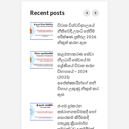
Recent posts
වීඩියෝ සෑදීමේ
විවෘත විශ්වවිද්‍යාලයේ
ව
වසා දැමීමත් සමඟ
නීතිවේදී උපාධි තේරීම්
ප
 ඩිස්නි
පරීක්ෂණ ප්‍රතිඵල 2026
අ
කාරිත්වය අවසන්
නිකුත් කරන ඇත
ශ
2
කළමනාකරණ සේවා
ක
වැවිලි
නිලධාරී සේවයේ III
නාකරණ
ශ්‍රේණියේ විවෘත තරඟ
H
යේ 2026/2027
විභාගයේ – 2024
න
ිසුන් ඇතුළත්
(2025)
අපේක්ෂකයින්ගේ තනි
විභාග ලකුණු නිකුත් කර
2
 සමාගමේ
ඇත
උ
් නිපදවූ ලාභම
ප
ුක් පරිගණකය
ජංගම දුරකථන
වයි
අස්ථානගතවීමකදී හෝ
සොරකම් කිරීමකදී
ගතයුතු ක්‍රියාමාර්ග