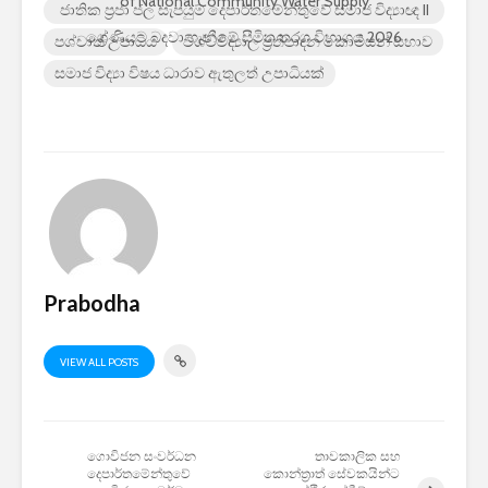
of National Community Water Supply
ජාතික ප්‍රජා ජල සැපයුම් දෙපාර්තමේන්තුවේ සමාජ විද්‍යාඥ II
ශ්‍රේණියට බදවා ගැනීමේ සීමිත තරග විභාගය 2026
පශ්චාත් උපාධිය
විශ්වවිද්‍යාල ප්‍රතිපාදන කොමිසන් සභාව
සමාජ විද්‍යා විෂය ධාරාව ඇතුලත් උපාධියක්
Prabodha
VIEW ALL POSTS
ගොවිජන සංවර්ධන
තාවකාලික සහ
දෙපාර්තමේන්තුවේ
කොන්ත්‍රාත් සේවකයින්ට