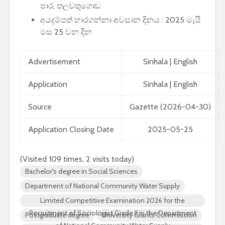
පාර, තලවතුගොඩ
අයදුම්පත් භාරගන්නා අවසාන දිනය : 2025 මැයි
මස 25 වන දින
Advertisement
Sinhala
|
English
Application
Sinhala
|
English
Source
Gazette (2026-04-30)
Application Closing Date
2025-05-25
(Visited 109 times, 2 visits today)
Bachelor's degree in Social Sciences
Department of National Community Water Supply
Limited Competitive Examination 2026 for the
Recruitment of Sociologist Grade II in the Department
Postgraduate degree
University Grants Commission