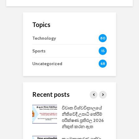
Topics
Technology
80
Sports
15
Uncategorized
68
Recent posts
වීඩියෝ සෑදීමේ
විවෘත විශ්වවිද්‍යාලයේ
ව
වසා දැමීමත් සමඟ
නීතිවේදී උපාධි තේරීම්
ප
 ඩිස්නි
පරීක්ෂණ ප්‍රතිඵල 2026
අ
කාරිත්වය අවසන්
නිකුත් කරන ඇත
ශ
2
කළමනාකරණ සේවා
ක