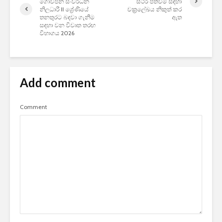
ගොවිජන සංවර්ධන
ස්ථිර පත්වීම් සඳහා
නිලධාරී II ශ්‍රේණියේ
චක්‍රලේඛය නිකුත් කර
තනතුරට බඳවා ගැනීම
ඇත
සඳහා වන විවෘත තරඟ
විභාගය 2026
Add comment
Comment