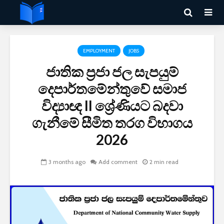
EMPLOYMENT
JOBS
ජාතික ප්‍රජා ජල සැපයුම්
දෙපාර්තමේන්තුවේ සමාජ
විද්‍යාඥ II ශ්‍රේණියට බදවා
ගැනීමේ සීමිත තරග විභාගය
2026
3 months ago
Add comment
2 min read