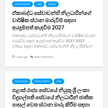
EMPLOYMENT
JOBS
SOCIAL
ඒකාබද්ධ සේවාවන්හි නිලධාරීන්ගේ
වාර්ෂික ස්ථාන මාරුවීම් සඳහා
අයදුම්පත් කැඳවීම 2027
ඒකාබද්ධ සේවාවන්හි නිලධාරීන්ගේ වාර්ෂික ස්ථාන
මාරුවීම් සඳහා අයදුම්පත් කැඳවීම 2027 2027
වර්ෂය සඳහා ඒකාබද්ධ සේවාවන්හි නිලධාරීන්ගේ...
1 day ago
Add comment
EDUCATION
EMPLOYMENT
JOBS
පළාත් රාජ්‍ය සේවයේ නියුතු ශ්‍රී ලංකා
විදුහල්පති සේවයේ නිලධාරීන් ජාතික
පාසල් වෙත ස්ථාන මාරු කිරීම සඳහා