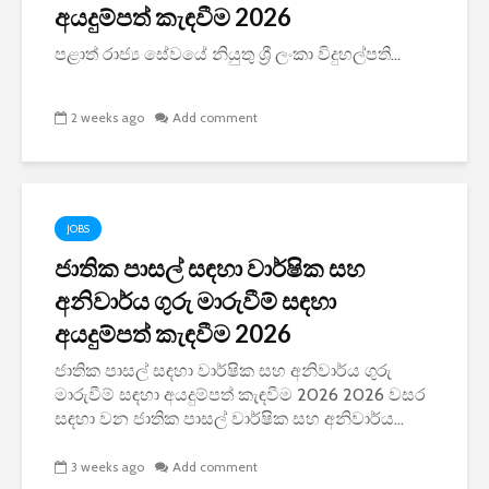
අයදුම්පත් කැඳවීම 2026
පළාත් රාජ්‍ය සේවයේ නියුතු ශ්‍රී ලංකා විදුහල්පති...
2 weeks ago
Add comment
JOBS
ජාතික පාසල් සඳහා වාර්ෂික සහ
අනිවාර්ය ගුරු මාරුවීම් සඳහා
අයදුම්පත් කැඳවීම 2026
ජාතික පාසල් සඳහා වාර්ෂික සහ අනිවාර්ය ගුරු
මාරුවීම් සඳහා අයදුම්පත් කැඳවීම 2026 2026 වසර
සඳහා වන ජාතික පාසල් වාර්ෂික සහ අනිවාර්ය...
3 weeks ago
Add comment