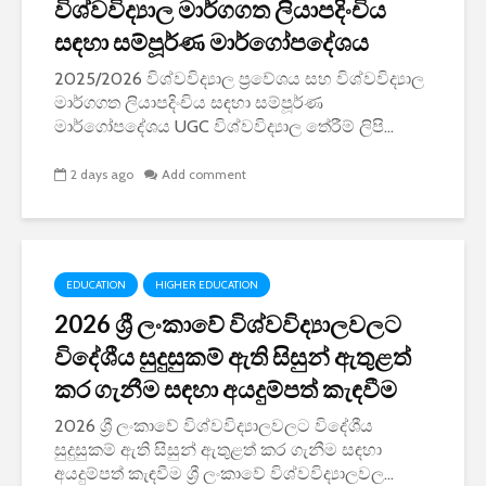
විශ්වවිද්‍යාල මාර්ගගත ලියාපදිංචිය
සඳහා සම්පූර්ණ මාර්ගෝපදේශය
2025/2026 විශ්වවිද්‍යාල ප්‍රවේශය සහ විශ්වවිද්‍යාල
මාර්ගගත ලියාපදිංචිය සඳහා සම්පූර්ණ
මාර්ගෝපදේශය UGC විශ්වවිද්‍යාල තේරීම් ලිපි...
2 days ago
Add comment
EDUCATION
HIGHER EDUCATION
2026 ශ්‍රී ලංකාවේ විශ්වවිද්‍යාලවලට
විදේශීය සුදුසුකම් ඇති සිසුන් ඇතුළත්
කර ගැනීම සඳහා අයදුම්පත් කැඳවීම
2026 ශ්‍රී ලංකාවේ විශ්වවිද්‍යාලවලට විදේශීය
සුදුසුකම් ඇති සිසුන් ඇතුළත් කර ගැනීම සඳහා
අයදුම්පත් කැඳවීම ශ්‍රී ලංකාවේ විශ්වවිද්‍යාලවල...