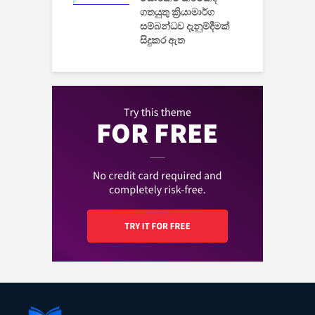
ගතයුතු ක්‍රියාමාර්ග
සම්බන්ධව දැනුම්දීමක්
සිදුකර ඇත