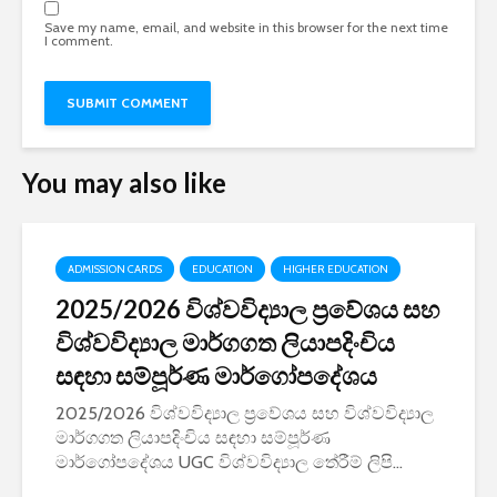
Save my name, email, and website in this browser for the next time
I comment.
You may also like
ADMISSION CARDS
EDUCATION
HIGHER EDUCATION
2025/2026 විශ්වවිද්‍යාල ප්‍රවේශය සහ
විශ්වවිද්‍යාල මාර්ගගත ලියාපදිංචිය
සඳහා සම්පූර්ණ මාර්ගෝපදේශය
2025/2026 විශ්වවිද්‍යාල ප්‍රවේශය සහ විශ්වවිද්‍යාල
මාර්ගගත ලියාපදිංචිය සඳහා සම්පූර්ණ
මාර්ගෝපදේශය UGC විශ්වවිද්‍යාල තේරීම් ලිපි...