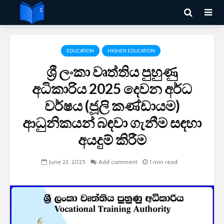
EDUCATION
HIGHER EDUCATION
ශ්‍රී ලංකා වෘත්තිය පුහුණු
අධිකාරිය 2025 දෙවන අර්ධ
වර්ෂය (ජූලි කණ්ඩායම)
ආධුනිකයන් බඳවා ගැනීම සඳහා
අයදුම් කිරීම
June 23, 2025
Add comment
1 min read