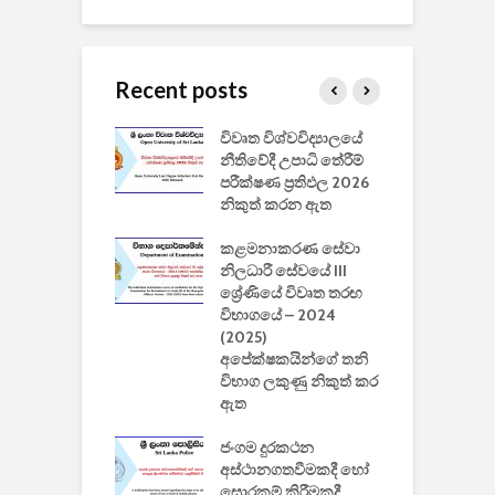
Recent posts
වීඩියෝ සෑදීමේ
විවෘත විශ්වවිද්‍යාලයේ
ව
වසා දැමීමත් සමඟ
නීතිවේදී උපාධි තේරීම්
ප
 ඩිස්නි
පරීක්ෂණ ප්‍රතිඵල 2026
අ
කාරිත්වය අවසන්
නිකුත් කරන ඇත
ශ
2
කළමනාකරණ සේවා
ක
වැවිලි
නිලධාරී සේවයේ III
නාකරණ
ශ්‍රේණියේ විවෘත තරඟ
H
යේ 2026/2027
විභාගයේ – 2024
න
ිසුන් ඇතුළත්
(2025)
අපේක්ෂකයින්ගේ තනි
විභාග ලකුණු නිකුත් කර
2
 සමාගමේ
ඇත
උ
් නිපදවූ ලාභම
ප
ුක් පරිගණකය
ජංගම දුරකථන
වයි
අස්ථානගතවීමකදී හෝ
සොරකම් කිරීමකදී