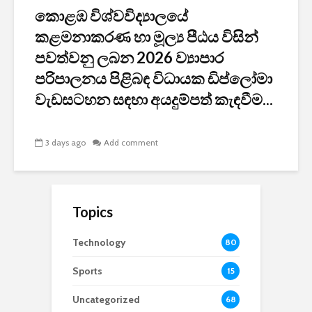
කොළඹ විශ්වවිද්‍යාලයේ
කළමනාකරණ හා මූල්‍ය පීඨය විසින්
පවත්වනු ලබන 2026 ව්‍යාපාර
පරිපාලනය පිළිබඳ විධායක ඩිප්ලෝමා
වැඩසටහන සඳහා අයදුම්පත් කැඳවීම...
3 days ago
Add comment
Topics
Technology
80
Sports
15
Uncategorized
68