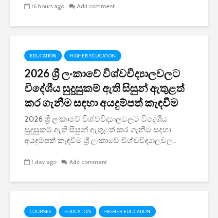
16 hours ago
Add comment
EDUCATION
HIGHER EDUCATION
2026 ශ්‍රී ලංකාවේ විශ්වවිද්‍යාලවලට
විදේශීය සුදුසුකම් ඇති සිසුන් ඇතුළත්
කර ගැනීම සඳහා අයදුම්පත් කැඳවීම
2026 ශ්‍රී ලංකාවේ විශ්වවිද්‍යාලවලට විදේශීය
සුදුසුකම් ඇති සිසුන් ඇතුළත් කර ගැනීම සඳහා
අයදුම්පත් කැඳවීම ශ්‍රී ලංකාවේ විශ්වවිද්‍යාලවල...
1 day ago
Add comment
COURSES
EDUCATION
HIGHER EDUCATION