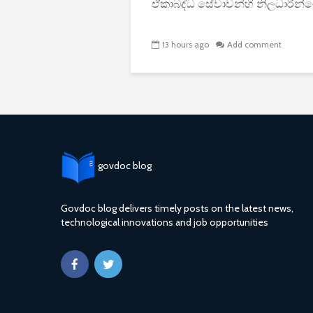
ඒකාබද්ධ සේවාවන්හි නිලධාරීන්ගේ
13 hours ago
Add comment
govdoc blog
Govdoc blog delivers timely posts on the latest news,
technological innovations and job opportunities