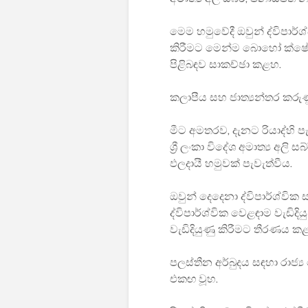
මෙම හමුවේදී ඔවුන් ද්විපාර්
කිරීමට මෙන්ම බොහෝ ක්ෂේත්‍ර
පිළිබඳව සාකච්ඡා කළහ.
කලාපීය සහ ජාත්‍යන්තර කරුණ
මීට අමතරව, දැනට රියාද්හි
ශ්‍රී ලංකා විදේශ අමාත්‍ය අලි ස
ඵලදායී හමුවක් පැවැත්වීය.
ඔවුන් දෙදෙනා ද්විපාර්ශ්
ද්විපාර්ශ්වික වෙළඳාම වැඩිද
වැඩිදියුණු කිරීමට තීරණය ක
පලස්තීන අර්බුදය සඳහා රාජ්‍ය
එකඟ වූහ.