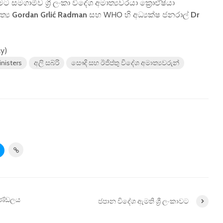
මට සමගාමීව ශ්‍රී ලංකා විදේශ අමාත්‍යවරයා ක්‍රොඒෂියා
්‍ය
Gordan Grlić Radman
සහ WHO හි අධ්‍යක්ෂ ජනරාල්
Dr
ay)
inisters
අලි සබ්රි
සෞදි සහ ඊජිප්තු විදේශ අමාත්‍යවරුන්
මණ්ඩලය
ජපාන විදේශ ඇමති ශ්‍රී ලංකාවට