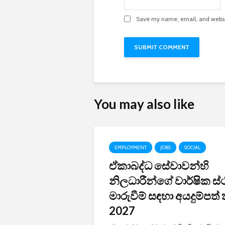
Save my name, email, and websit
You may also like
EMPLOYMENT
JOBS
SOCIAL
ඒකාබද්ධ සේවාවන්හි
නිලධාරීන්ගේ වාර්ෂික ස
මාරුවීම් සඳහා අයදුම්පත්
2027