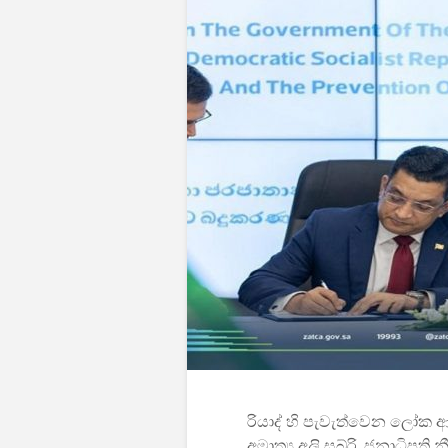
රියාද් හි පැවැත්වෙන ලෝක ආර
අමාත්‍ය අලි සබ්රි, ජනාධිපති 