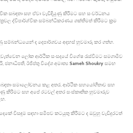
ශ්වික සබඳතා සහ ඒවා වැඩිදියුණු කිරීමට සහ සංවර්ධනය
වල ද්විපාර්ශ්වික සම්බන්ධීකරණය ශක්තිමත් කිරීමට ක්‍රම
ු සම්බන්ධයෙන් ද දෙපාර්ශවය අදහස් හුවමාරු කර ගත්හ.
 පැවැත්වෙන ලෝක ආර්ථික සංසදයේ විශේෂ රැස්වීමට සමගාමීව
බ්රි, ජනාධිපති, ඊජිප්තු විදේශ අමාත්‍ය
Sameh Shoukry
සමඟ
වික සබඳතා සමාලෝචනය කළ අතර, ආර්ථික සහයෝගීතාව සහ
ියුණු කිරීමට සහ අපේ රටවල් අතර සංස්කෘතික හුවමාරුව
ළහ.
 දෙකේ විසඳුම සඳහා සමීපව කටයුතු කිරීමට ද ඔවුහු වැඩිදුරටත්