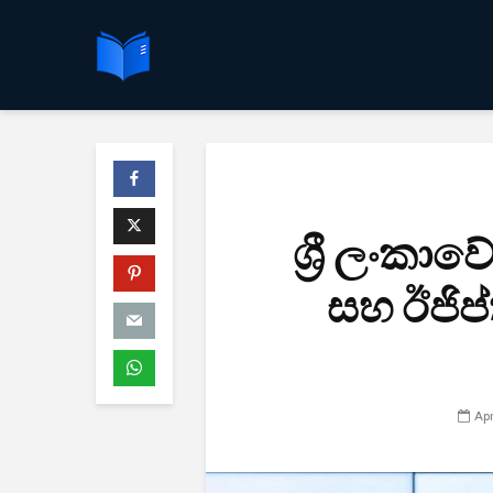
ශ්‍රී ලංකාව
සහ ඊජිප්
Apr