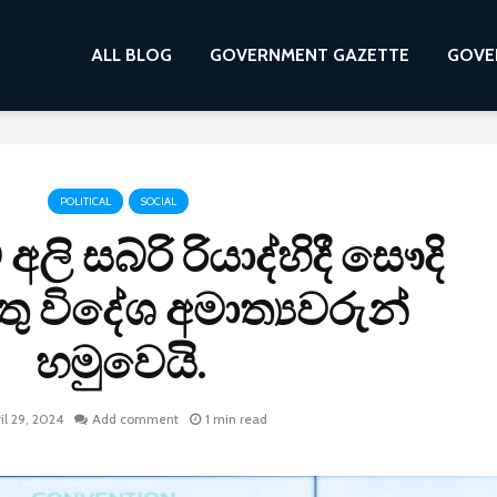
ALL BLOG
GOVERNMENT GAZETTE
GOVE
POLITICAL
SOCIAL
ේ අලි සබ්රි රියාද්හිදී සෞදි
තු විදේශ අමාත්‍යවරුන්
හමුවෙයි.
il 29, 2024
Add comment
1 min read