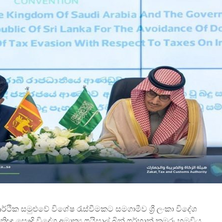
විවෘත විශ්වවිද්‍යාලයේ
සෝරා වී
පුස්තකාල හා තොරතුරු
යෙදුම ව
අධ්‍යයනය පිළිබඳ
OpenAI ඩ
ශාස්ත්‍රවේදී උපාධිය
හවුල්කා
2026 සදහා අයදුම්පත්
කරයි
කැදවීම
ජාතික වැ
HelaPOS QR කේත
කළමන
නිර්මාණ සේවාව
ආයතනයේ
සඳහා සිස
කිරීම
2025 (2026) අ.පො.ස.
උසස් පෙළ විභාග
ඇපල් ස
ප්‍රතිඵල නිකුත් කෙරේ
මෙතෙක් 
මැක්බුක
එළිදක්වය
්ථික සමුළුවේ විශේෂ රැස්වීමකට සමගාමීව ශ්‍රී ලංකා විදේශ
නීතිඥ සෞදි විදේශ අමාත්‍ය ෆයිසාල් බින් ෆර්හාන් කුමරු හමුවිය.