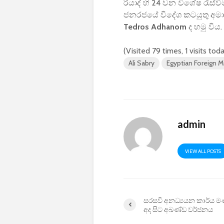
රියාද් හි 24 වන විශේෂ රැස්වී
ජනරජයේ විදේශ කටයුතු අමාත
Tedros Adhanom
ද හමු විය.
(Visited 79 times, 1 visits tod
Ali Sabry
Egyptian Foreign M
admin
VIEW ALL POSTS
සරසවි අනධ්‍යයන කාර්ය 
අද සිට අඛණ්ඩ වර්ජනය