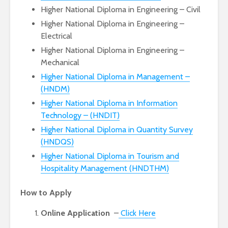
පාසල්වල පළමු
කාලසටහන
Higher National Diploma in Engineering – Civil
ශ්‍රේණිය සඳහා ළමයින්
දර්ශනය) –
Higher National Diploma in Engineering –
ඇතුළත් කිරීමේ
අමාත්‍යාංශ
Electrical
චක්‍රලේඛය
Higher National Diploma in Engineering –
Mechanical
Higher National Diploma in Management –
(HNDM)
Higher National Diploma in Information
මිලියන 1.5 කට අධික
IPhone ස
Technology – (HNDIT)
ග්‍රාහකයින් සම්බන්ධ
උපාංග අතර
Higher National Diploma in Quantity Survey
කරමින්, ශ්‍රී ලංකාවේ
මාරුවීම 
(HNDQS)
විශාලතම 5G ජාලය
නව පද්ධති
ඩයලොග් දියත් කරයි
කටයුතු කරම
Higher National Diploma in Tourism and
Hospitality Management (HNDTHM)
Adobe විසින්
ආරක්ෂාව ව
Photoshop, Acrobat
සඳහා චන්ද්‍
How to Apply
මෙවලම් ChatGPT
කක්ෂය අඩු
වෙත සම්බන්ධ කරයි.
ස්ටාර්ලින්ක
Online Application
–
Click Here
කර ඇත
Power BI විශාලතම