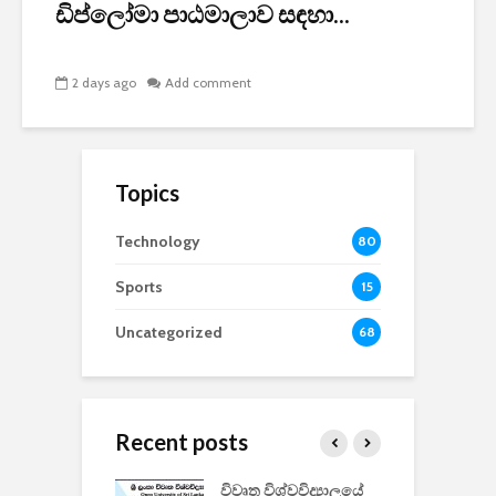
ඩිප්ලෝමා පාඨමාලාව සඳහා...
2 days ago
Add comment
Topics
Technology
80
Sports
15
Uncategorized
68
Recent posts
වීඩියෝ සෑදීමේ
විවෘත විශ්වවිද්‍යාලයේ
ව