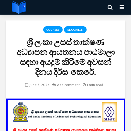
COURSES
EDUCATION
ශ්‍රී ලංකා උසස් තාක්ෂණ
අධ්‍යාපන ආයතනය පාඨමාලා
සඳහා අයදුම් කිරීමේ අවසන්
දිනය දීර්ඝ ‍ කෙරේ.
June 5, 2024
Add comment
1 min read