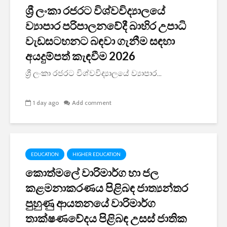
ශ්‍රී ලංකා රජරට විශ්වවිද්‍යාලයේ
ව්‍යාපාර පරිපාලනවේදී බාහිර උපාධි
වැඩසටහනට බඳවා ගැනීම සඳහා
අයදුම්පත් කැඳවීම 2026
ශ්‍රී ලංකා රජරට විශ්වවිද්‍යාලයේ ව්‍යාපාර...
1 day ago
Add comment
EDUCATION
HIGHER EDUCATION
කොත්මලේ වාරිමාර්ග හා ජල
කළමනාකරණය පිළිබඳ ජාත්‍යන්තර
පුහුණු ආයතනයේ වාරිමාර්ග
තාක්ෂණවේදය පිළිබඳ උසස් ජාතික