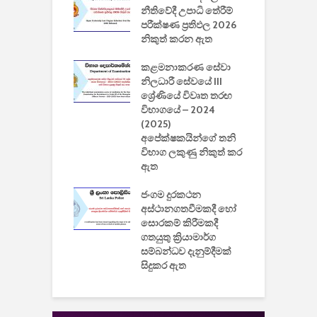
වසා දැමීමත් සමඟ
නීතිවේදී උපාධි තේරීම්
ප
 ඩිස්නි
පරීක්ෂණ ප්‍රතිඵල 2026
අ
කාරිත්වය අවසන්
නිකුත් කරන ඇත
ශ
2
කළමනාකරණ සේවා
ක
වැවිලි
නිලධාරී සේවයේ III
නාකරණ
ශ්‍රේණියේ විවෘත තරඟ
H
යේ 2026/2027
විභාගයේ – 2024
න
ිසුන් ඇතුළත්
(2025)
අපේක්ෂකයින්ගේ තනි
විභාග ලකුණු නිකුත් කර
2
 සමාගමේ
ඇත
උ
් නිපදවූ ලාභම
ප
ුක් පරිගණකය
ජංගම දුරකථන
වයි
අස්ථානගතවීමකදී හෝ
සොරකම් කිරීමකදී
ගතයුතු ක්‍රියාමාර්ග
සම්බන්ධව දැනුම්දීමක්
සිදුකර ඇත