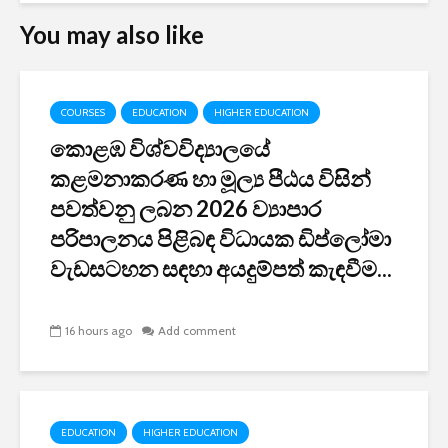
You may also like
COURSES
EDUCATION
HIGHER EDUCATION
කොළඹ විශ්වවිද්‍යාලයේ
කළමනාකරණ හා මූල්‍ය පීඨය විසින්
පවත්වනු ලබන 2026 ව්‍යාපාර
පරිපාලනය පිළිබඳ විධායක ඩිප්ලෝමා
වැඩසටහන සඳහා අයදුම්පත් කැඳවීම...
16 hours ago
Add comment
EDUCATION
HIGHER EDUCATION