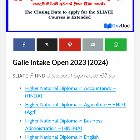
2027 1 ශ්‍රේණි‌යේ
ශ්‍රී ලංකා ග්
Galle Intake Open 2023 (2024)
පාසල් ප්‍රවේශ
සේවයේ III
අයදුම්පත, නව
බඳවා ගැනී
SLIATE හි HND වැඩසටහන් සඳහා අයදුම් කිරීමට
චක්‍රලේඛ සහ කෝටා
වන තරඟ ව
මාර්ගෝපදේශ නිකුත්
2025
Higher National Diploma in Accountancy –
කර ඇත
ශ්‍රී ලංකා ග්
(HNDA)
රාජ්‍ය, බැංකු, වෙළඳ
සේවයේ II 
Higher National Diploma in Agriculture – HNDT
සහ පුර පසළොස්වක
නිලධාරීන්
(Agri)
පොහොය නිවාඩු දින
කාර්යක්ෂ
සහිත ශ්‍රී ලංකා දින
කඩඉම් වි
Higher National Diploma in Business
දර්ශනය (2026)
2026
Administration – (HNDBA)
Higher National Diploma in English
2026 වර්ෂයේ
2026 පාසල