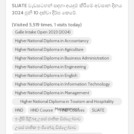
2026 යාවත්කාලීනය
තරඟකාරිත
SLIATE වැඩසටහන් සඳහා අයදුම් කිරීමේ අවසාන දිනය
හඳුන්වා දීමට
උණුසුම් ව
2024 ජුනි 10 දක්වා දීර්ඝ කෙරේ.
නියමිතයි.
බැවින් Sa
සමාගම පළම
(Visited 5,519 times, 1 visits today)
නැමීමේ ද
Galle Intake Open 2023 (2024)
එළිදක්වයි.
Higher National Diploma in Accountancy
Higher National Diploma in Agriculture
Higher National Diploma in Business Administration
Higher National Diploma in Engineering
Higher National Diploma in English
Higher National Diploma in Information Technology
Higher National Diploma in Management
Higher National Diploma in Tourism and Hospitality
Management
HND
HND Course
HND Courses
SLIATE
ඉංග්‍රීසි පිළිබඳ උසස් ජාතික ඩිප්ලෝමාව
උසස් ජාතික ඉංජිනේරු ඩිප්ලෝමාව