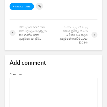
VIEW ALL POSTS
නීති උපාධිධාරීන් සඳහා
අ‍‍‍‍.පො.ස උසස් පෙළ
නීති විද්‍යාලයට ඇතුළත්
විභාග ප්‍රථිඵල නැවත
කර ගැනීම සඳහා
සමීක්ෂණය සඳහා
අයදුම්පත් කැඳවීම.
අයඳුම්පත් කැඳවීම 2023
(2024)
Add comment
Comment