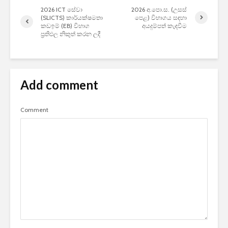
2026 ICT සේවා
2026 අ.පො.ස. (උසස්
(SLICTS) කාර්යක්ෂමතා
පෙළ) විභාගය සඳහා
කඩඉම් (EB) විභාග
අයදුම්පත් කැඳවීම
ප්‍රතිඵල නිකුත් කරන ලදී
Add comment
Comment