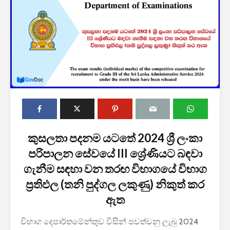
2027 1 ශ්‍රේණි‌යේ
ශ්‍රී ලංකා ග්
පාසල් ප්‍රවේශ
සේවයේ III
අයදුම්පත, නව
බඳවා ගැනී
චක්‍රලේඛ සහ කෝටා
වන තරඟ ව
කුසලතා පදනම යටතේ 2024 ශ්‍රී ලංකා
මාර්ගෝපදේශ නිකුත්
2025
කර ඇත
පරිපාලන සේවයේ III ශ්‍රේණියට බඳවා
ශ්‍රී ලංකා ග්
ගැනීම සඳහා වන තරඟ විභාගයේ විභාග
රාජ්‍ය, බැංකු, වෙළඳ
සේවයේ II 
සහ පුර පසළොස්වක
නිලධාරීන්
ප්‍රතිඵල (තනි පුද්ගල ලකුණු) නිකුත් කර
පොහොය නිවාඩු දින
කාර්යක්ෂ
ඇත
සහිත ශ්‍රී ලංකා දින
කඩඉම් වි
දර්ශනය (2026)
2026
විභාග දෙපාර්තමේන්තුව විසින් පවත්වනු ලැබු 2024
2026 වර්ෂයේ
2026 පාසල