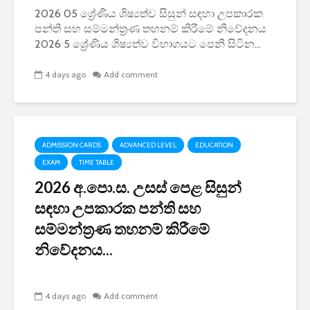
2026 05 ශ්‍රේණිය ශිෂ්‍යත්ව සිසුන් සඳහා උපකාරක
පන්ති සහ සම්මන්ත්‍රණ තහනම් කිරීමේ නිවේදනය
2026 5 ශ්‍රේණිය ශිෂ්‍යත්ව විභාගයට පෙනී සිටින...
4 days ago
Add comment
ADMISSION CARDS
ADVANCED LEVEL
EDUCATION
EXAM
TIME TABLE
2026 අ.පො.ස. උසස් පෙළ සිසුන්
සඳහා උපකාරක පන්ති සහ
සම්මන්ත්‍රණ තහනම් කිරීමේ
නිවේදනය...
4 days ago
Add comment