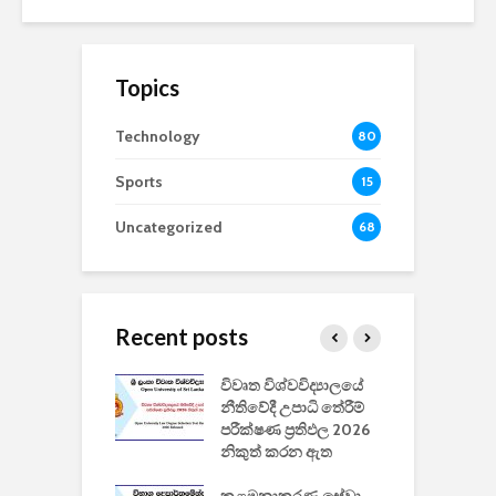
Topics
Technology
80
Sports
15
Uncategorized
68
Recent posts
වීඩියෝ සෑදීමේ
විවෘත විශ්වවිද්‍යාලයේ
ව
වසා දැමීමත් සමඟ
නීතිවේදී උපාධි තේරීම්
ප
 ඩිස්නි
පරීක්ෂණ ප්‍රතිඵල 2026
අ
කාරිත්වය අවසන්
නිකුත් කරන ඇත
ශ
2
කළමනාකරණ සේවා
ක