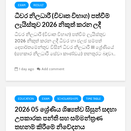
EXAM
RESULT
ධීවර නිලධාරී (විවෘත විභාග) පත්වීම්
ලැයිස්තුව 2026 නිකුත් කරන ලදී
ධීවර නිලධාරී (විවෘත විභාග) පත්වීම් ලැයිස්තුව
2026 නිකුත් කරන ලදී ධීවර හා ජලජ සම්පත්
දෙපාර්තමේන්තුව විසින් ධීවර නිලධාරී III ශ්‍රේණියේ
(සහකාර නිලධාරී සේවා කාණ්ඩය) තනතුරට බඳවා...
1 day ago
Add comment
EDUCATION
EXAM
SCHOLARSHIPS
TIME TABLE
2026 05 ශ්‍රේණිය ශිෂ්‍යත්ව සිසුන් සඳහා
උපකාරක පන්ති සහ සම්මන්ත්‍රණ
තහනම් කිරීමේ නිවේදනය