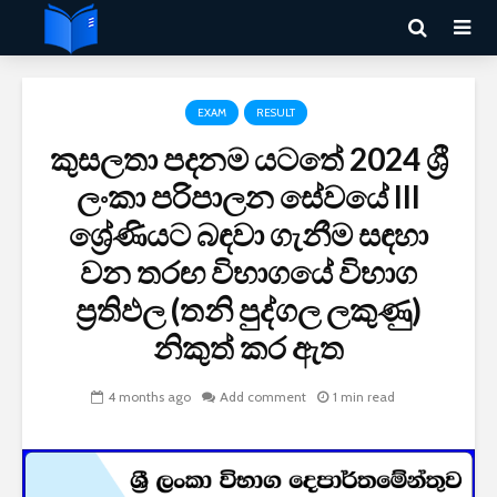
EXAM
RESULT
කුසලතා පදනම යටතේ 2024 ශ්‍රී
ලංකා පරිපාලන සේවයේ III
ශ්‍රේණියට බඳවා ගැනීම සඳහා
වන තරඟ විභාගයේ විභාග
ප්‍රතිඵල (තනි පුද්ගල ලකුණු)
නිකුත් කර ඇත
4 months ago
Add comment
1 min read