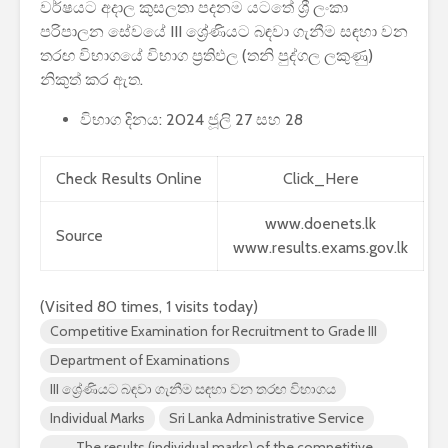
වර්ෂයට අදාල කුසලතා පදනම යටතේ ශ්‍රී ලංකා
පාසල්වල පළමු
කාලසටහන
පරිපාලන සේවයේ III ශ්‍රේණියට බඳවා ගැනීම සඳහා වන
ශ්‍රේණිය සඳහා ළමයින්
දර්ශනය) –
තරඟ විභාගයේ විභාග ප්‍රතිඵල (තනි පුද්ගල ලකුණු)
ඇතුළත් කිරීමේ
අමාත්‍යාංශ
චක්‍රලේඛය
නිකුත් කර ඇත.
විභාග දිනය: 2024 ජූලි 27 සහ 28
Check Results Online
Click_Here
www.doenets.lk
මිලියන 1.5 කට අධික
IPhone ස
Source
ග්‍රාහකයින් සම්බන්ධ
උපාංග අතර
www.results.exams.gov.lk
කරමින්, ශ්‍රී ලංකාවේ
මාරුවීම 
විශාලතම 5G ජාලය
නව පද්ධති
(Visited 80 times, 1 visits today)
ඩයලොග් දියත් කරයි
කටයුතු කරම
Competitive Examination for Recruitment to Grade III
Adobe විසින්
ආරක්ෂාව ව
Department of Examinations
Photoshop, Acrobat
සඳහා චන්ද්‍
මෙවලම් ChatGPT
කක්ෂය අඩු
III ශ්‍රේණියට බඳවා ගැනීම සඳහා වන තරඟ විභාගය
වෙත සම්බන්ධ කරයි.
ස්ටාර්ලින්ක
Individual Marks
Sri Lanka Administrative Service
කර ඇත
Power BI විශාලතම
The results (individual marks) of the competitive