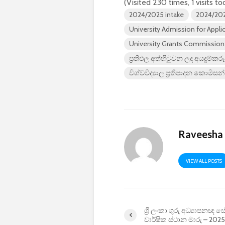
(Visited 230 times, 1 visits to
2024/2025 intake
2024/202
University Admission for App
University Grants Commission 
ප්‍රතිඵල අත්හිටුවන ලද අයදුම්කරු
විශ්වවිද්‍යාල ප්‍රතිපාදන කොමිස
Raveesha
VIEW ALL POSTS
ශ්‍රී ලංකා ගුරු අධ්‍යාපනඥ
වාර්ෂික ස්ථාන මාරු – 2025