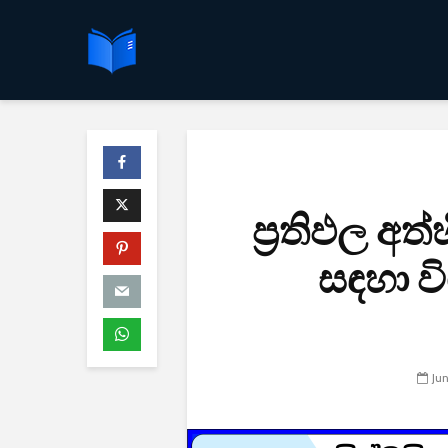
ප්‍රතිඵල අ
සඳහා වි
Ju