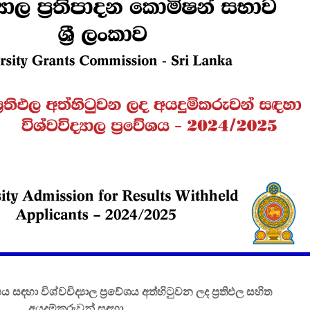
විවෘත විශ්වවිද්‍යාලයේ
සෝරා වී
පුස්තකාල හා තොරතුරු
යෙදුම ව
අධ්‍යයනය පිළිබඳ
OpenAI ඩ
ශාස්ත්‍රවේදී උපාධිය
හවුල්කා
2026 සදහා අයදුම්පත්
කරයි
කැදවීම
ජාතික වැ
HelaPOS QR කේත
කළමන
නිර්මාණ සේවාව
ආයතනයේ
සඳහා සිස
කිරීම
2025 (2026) අ.පො.ස.
උසස් පෙළ විභාග
ඇපල් ස
ප්‍රතිඵල නිකුත් කෙරේ
මෙතෙක් 
මැක්බුක
එළිදක්වය
සඳහා විශ්වවිද්‍යාල ප්‍රවේශය අත්හිටුවන ලද ප්‍රතිඵල සහිත
අයදුම්කරුවන් සඳහා