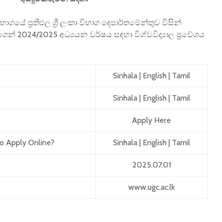
ගයේ ප්‍රතිඵල ශ්‍රී ලංකා විභාග දෙපාර්තමේන්තුව විසින්
ගෙන් 2024/2025 අධ්‍යයන වර්ෂය සඳහා විශ්වවිද්‍යාල ප්‍රවේශය
Sinhala
|
English
|
Tamil
Sinhala
|
English
|
Tamil
Apply Here
to Apply Online?
Sinhala
|
English
|
Tamil
2025.07.01
www.ugc.ac.lk