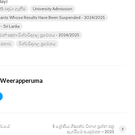
day)
5 බඳවා ගැනීම
University Admission
licants Whose Results Have Been Suspended - 2024/2025
- Sri Lanka
වන් සඳහා විශ්වවිද්‍යාල ප්‍රවේශය - 2024/2025
න් සභාව
විශ්වවිද්‍යාල ප්‍රවේශය
 Weerapperuma
 සේවයේ
5 ශ්‍රේණිය ශිෂ්‍යත්ව විභාග ප්‍රශ්න පත්‍ර
ඇගයීමේ අයදුම්පත – 2025