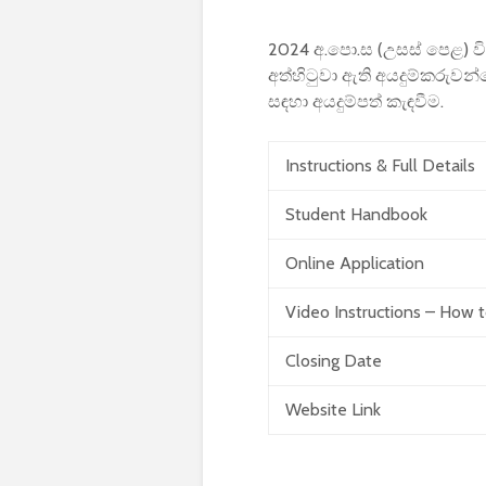
2024 අ.පො.ස (උසස් පෙළ) විභා
අත්හිටුවා ඇති අයදුම්කරුවන්
සඳහා අයදුම්පත් කැඳවීම.
Instructions & Full Details
Student Handbook
Online Application
Video Instructions – How 
Closing Date
Website Link