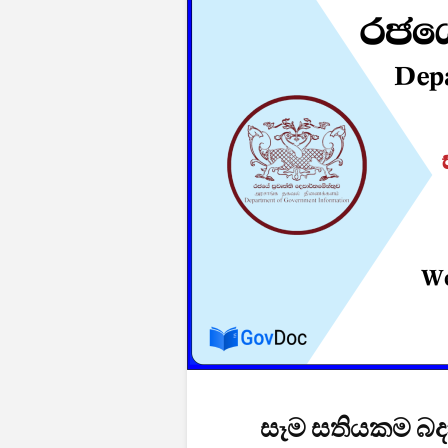
සෑම සතියකම බදා