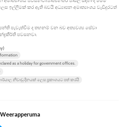
පන අමාත්‍යාංශය පවසනවා.ජාත්‍යන්තර පාසල් සඳහා ද මෙම
 ඉල්ලීමක් කර ඇති බවයි අධ්‍යාපන අමාත්‍යාංශය වැඩිදුරටත්
න්ති පැවැත්වීම ද තහනම් වන බව අත්‍යවශ්‍ය සේවා
්ද්‍රකීර්ති පවසනවා.
ay)
formation
lared as a holiday for government offices.
ව
ර්යාල නිවාඩු දිනයක් ලෙස ප්‍රකාශයට පත් කරයි
 Weerapperuma