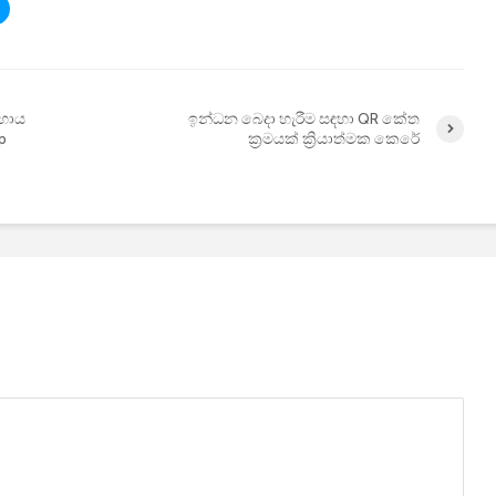
සහාය
ඉන්ධන බෙදා හැරීම සඳහා QR කේත
p
ක්‍රමයක් ක්‍රියාත්මක කෙරේ