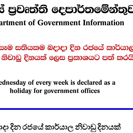
විවෘත විශ්වවිද්‍යාලයේ
සෝරා වී
පුස්තකාල හා තොරතුරු
යෙදුම ව
අධ්‍යයනය පිළිබඳ
OpenAI ඩ
ශාස්ත්‍රවේදී උපාධිය
හවුල්කා
2026 සදහා අයදුම්පත්
කරයි
කැදවීම
ජාතික වැ
HelaPOS QR කේත
කළමන
නිර්මාණ සේවාව
ආයතනයේ
සඳහා සිස
කිරීම
2025 (2026) අ.පො.ස.
උසස් පෙළ විභාග
ඇපල් ස
ප්‍රතිඵල නිකුත් කෙරේ
මෙතෙක් 
මැක්බුක
එළිදක්වය
දා දින රජයේ කාර්යාල නිවාඩු දිනයක්