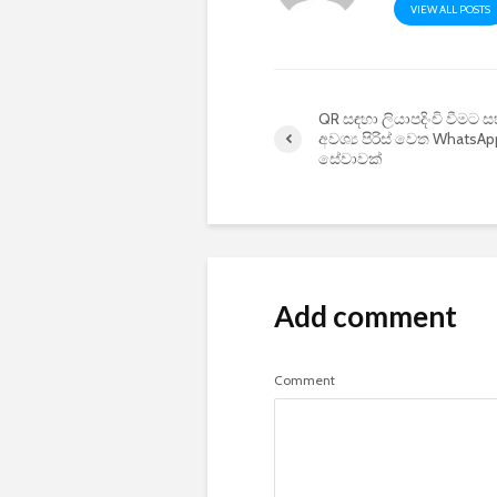
VIEW ALL POSTS
QR සඳහා ලියාපදිංචි වීමට 
අවශ්‍ය පිරිස් වෙත WhatsAp
සේවාවක්
Add comment
Comment