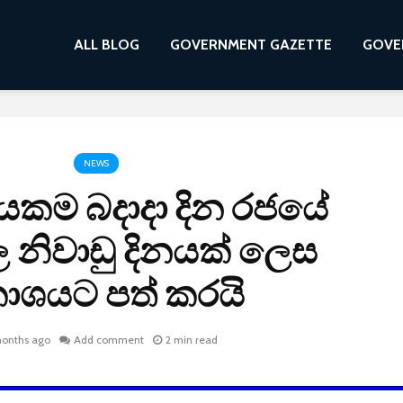
ALL BLOG
GOVERNMENT GAZETTE
GOVE
NEWS
යකම බදාදා දින රජයේ
ල නිවාඩු දිනයක් ලෙස
‍රකාශයට පත් කරයි
onths ago
Add comment
2 min read