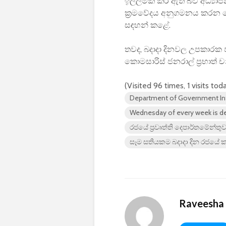
ඉල්ලීමක් කර ඇති බව අධ්‍යා
ක්‍රමවේදය අනුගමනය කරන ලෙස
සඳහන් කළේ.
තවද, බදාදා දිනවල උපකාරක ප
කොමසාරිස් ජනරාල් ප්‍රභාත් චන
(Visited 96 times, 1 visits tod
Department of Government In
Wednesday of every week is dec
රජයේ ප්‍රවෘත්ති දෙපාර්තමේන්තු
සෑම සතියකම බදාදා දින රජයේ කා
Raveesha