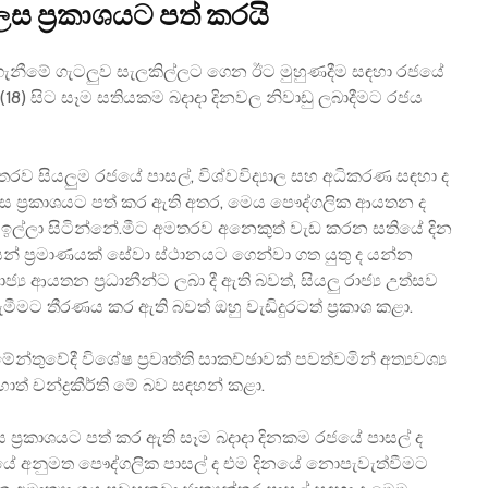
ස ප්‍රකාශයට පත් කරයි
මේ ගැටලුව සැලකිල්ලට ගෙන ඊට මුහුණදීම සඳහා රජයේ
18) සිට සෑම සතියකම බදාදා දිනවල නිවාඩු ලබාදීමට රජය
යලුම රජයේ පාසල්, විශ්වවිද්‍යාල සහ අධිකරණ සඳහා ද
ලෙස ප්‍රකාශයට පත් කර ඇති අතර, මෙය පෞද්ගලික ආයතන ද
ල්ලා සිටින්නේ.මීට අමතරව අනෙකුත් වැඩ කරන සතියේ දින
ප්‍රමාණයක් සේවා ස්ථානයට ගෙන්වා ගත යුතු ද යන්න
්‍ය ආයතන ප්‍රධානීන්ට ලබා දී ඇති බවත්, සියලු රාජ්‍ය උත්සව
ීමට තීරණය කර ඇති බවත් ඔහු වැඩිදුරටත් ප්‍රකාශ කළා.
්තුවේදී විශේෂ ප්‍රවෘත්ති සාකච්ඡාවක් පවත්වමින් අත්‍යවශ්‍ය
ත් චන්ද්‍රකීර්ති ‍මේ බව සඳහන් කළා.
්‍රකාශයට පත් කර ඇති සෑම බදාදා දිනකම රජයේ පාසල් ද
 රජයේ අනුමත පෞද්ගලික පාසල් ද එම දිනයේ නොපැවැත්වීමට