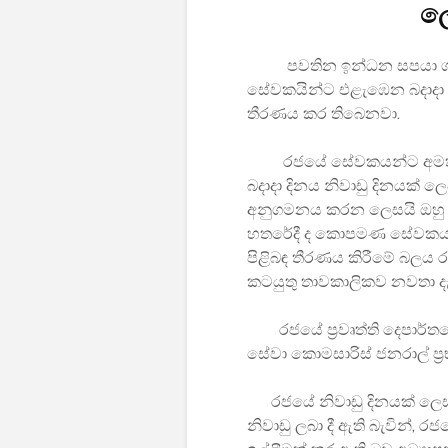
ලෙ
පවතින ඉන්ධන සපයා ගැනී
සේවකයින්ට එළැඹෙන බදාදා (
තීරණය කර තිබෙනවා.
රජයේ සේවකයන්ට අමතරව සි
බදාදා දිනය නිවාඩු දිනයක් 
අනුගමනය කරන ලෙසයි ඔහු ඉ
හතරේදී ද කොපමණ සේවකයන් 
පිළිබඳ තීරණය කිරීමේ බලය රාජ
කටයුතු තාවකාලිකව නවතා දැම
රජයේ ප්‍රවෘත්ති දෙපාර්තමේන
සේවා කොමසාරිස් ජනරාල් ප්‍රභා
රජයේ නිවාඩු දිනයක් ලෙස ප
නිවාඩු ලබා දී ඇති බැවින්,