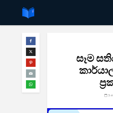
සෑම සති
කාර්යා
ප්
5 m