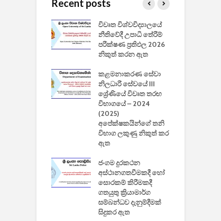
Recent posts
වීඩියෝ සෑදීමේ
විවෘත විශ්වවිද්‍යාලයේ
ව
වසා දැමීමත් සමඟ
නීතිවේදී උපාධි තේරීම්
ප
 ඩිස්නි
පරීක්ෂණ ප්‍රතිඵල 2026
අ
කාරිත්වය අවසන්
නිකුත් කරන ඇත
ශ
2
කළමනාකරණ සේවා
ක
වැවිලි
නිලධාරී සේවයේ III
නාකරණ
ශ්‍රේණියේ විවෘත තරඟ
H
යේ 2026/2027
විභාගයේ – 2024
න
ිසුන් ඇතුළත්
(2025)
අපේක්ෂකයින්ගේ තනි
විභාග ලකුණු නිකුත් කර
2
 සමාගමේ
ඇත
උ
් නිපදවූ ලාභම
ප
ුක් පරිගණකය
ජංගම දුරකථන
වයි
අස්ථානගතවීමකදී හෝ
සොරකම් කිරීමකදී
ගතයුතු ක්‍රියාමාර්ග
සම්බන්ධව දැනුම්දීමක්
සිදුකර ඇත