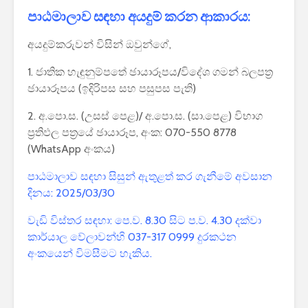
පාඨමාලාව සඳහා අයදුම් කරන ආකාරය:
අයදුම්කරුවන් විසින් ඔවුන්ගේ,
1. ජාතික හැඳුනුම්පතේ ඡායාරූපය/විදේශ ගමන් බලපත්‍ර
ඡායාරූපය (ඉදිරිපස සහ පසුපස පැති)
2. අ.පො.ස. (උසස් පෙළ)/ අ.පො.ස. (සා.පෙළ) විභාග
ප්‍රතිඵල පත්‍රයේ ඡායාරූප, අංක: 070-550 8778
(WhatsApp අංකය)
පාඨමාලාව සඳහා සිසුන් ඇතුළත් කර ගැනීමේ අවසාන
දිනය: 2025/03/30
වැඩි විස්තර සඳහා: පෙ.ව. 8.30 සිට ප.ව. 4.30 දක්වා
කාර්යාල වේලාවන්හි 037-317 0999 දුරකථන
අංකයෙන් විමසීමට හැකිය.