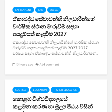
EMPLOYMENT
JOBS
SOCIAL
ඒකාබද්ධ සේවාවන්හි නිලධාරීන්ගේ
වාර්ෂික ස්ථාන මාරුවීම් සඳහා
අයදුම්පත් කැඳවීම 2027
ඒකාබද්ධ සේවාවන්හි නිලධාරීන්ගේ වාර්ෂික ස්ථාන
මාරුවීම් සඳහා අයදුම්පත් කැඳවීම 2027 2027
වර්ෂය සඳහා ඒකාබද්ධ සේවාවන්හි නිලධාරීන්ගේ...
13 hours ago
Add comment
COURSES
EDUCATION
HIGHER EDUCATION
කොළඹ විශ්වවිද්‍යාලයේ
කළමනාකරණ හා මූල්‍ය පීඨය විසින්