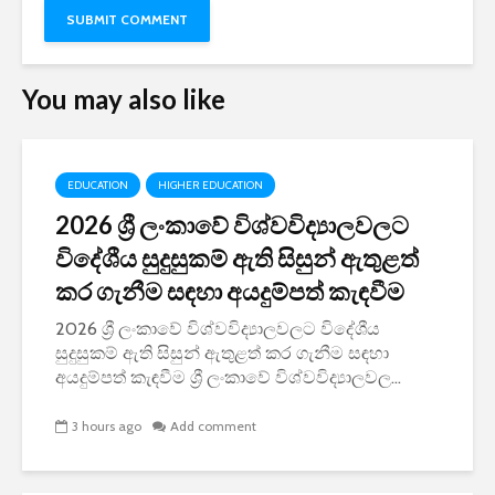
You may also like
EDUCATION
HIGHER EDUCATION
2026 ශ්‍රී ලංකාවේ විශ්වවිද්‍යාලවලට
විදේශීය සුදුසුකම් ඇති සිසුන් ඇතුළත්
කර ගැනීම සඳහා අයදුම්පත් කැඳවීම
2026 ශ්‍රී ලංකාවේ විශ්වවිද්‍යාලවලට විදේශීය
සුදුසුකම් ඇති සිසුන් ඇතුළත් කර ගැනීම සඳහා
අයදුම්පත් කැඳවීම ශ්‍රී ලංකාවේ විශ්වවිද්‍යාලවල...
3 hours ago
Add comment