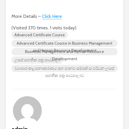
More Details –
Click Here
(Visited 370 times, 1 visits today)
Advanced Certificate Course
Advanced Certificate Course in Business Management
and Human Resource Development
Business Management and Human Resource
Development
උසස් සහතික පත්‍ර පාඨමාලා
ව්‍යාපාර කළමනාකරණය සහ මානව සම්පත් සංවර්ධන උසස්
සහතික පත්‍ර පාඨමාලාව