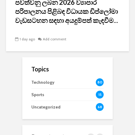
පවත්වනු ලබන 2026 ව්‍යාපාර
පරිපාලනය පිළිබඳ විධායක ඩිප්ලෝමා
වැඩසටහන සඳහා අයදුම්පත් කැඳවීම...
1 day ago
Add comment
Topics
Technology
80
Sports
15
Uncategorized
68