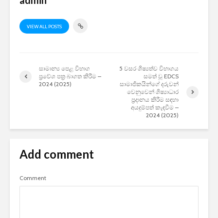
admin
VIEW ALL POSTS
සාමාන්‍ය පෙළ විභාග
5 වසර ශිෂ්‍යත්ව විභාගය
ප්‍රවේශ පත්‍ර බාගත කිරීම –
සමත් වූ EDCS
2024 (2025)
සාමාජිකයින්ගේ දරුවන්
වෙනුවෙන් ශිෂ්‍යාධාර
ප්‍රදානය කිරීම සඳහා
අයදුම්පත් කැඳවීම –
2024 (2025)
Add comment
Comment