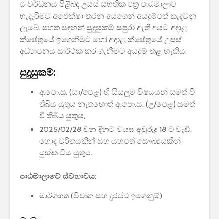
සංවර්ධනය පිළිබඳ උසස් සහතික පත්‍ර පාඨමාලාව
පාසල්වල පළමු
කාලසටහන
හැදෑරීමට අපේක්ෂා කරන අයගෙන් අයදුම්පත් කැඳවනු
ශ්‍රේණිය සඳහා ළමයින්
දර්ශනය) –
ලැබේ. පහත සඳහන් සුදුසුකම් සපුරා ඇති අයට අදාළ
ඇතුළත් කිරීමේ
අමාත්‍යාංශ
චක්‍රලේඛය
ක්ෂේත්‍රයේ ඉගෙනීමට හෝ අදාළ ක්ෂේත්‍රයේ උසස්
අධ්‍යාපනය සාර්ථක කර ගැනීමට අයදුම් කළ හැකිය.
සුදුසුකම්:
අ.පො.ස. (සා/පෙළ) හි සියලුම විෂයයන් සමත් වී
තිබිය යුතුය නැතහොත් අ.පො.ස. (උ/පෙළ) සමත්
මිලියන 1.5 කට අධික
IPhone ස
වී තිබිය යුතුය,
ග්‍රාහකයින් සම්බන්ධ
උපාංග අතර
2025/02/28 වන දිනට වයස අවුරුදු 18 ට වැඩි,
කරමින්, ශ්‍රී ලංකාවේ
මාරුවීම 
විශාලතම 5G ජාලය
නව පද්ධති
හොඳ චරිතයකින් සහ යහපත් සෞඛ්‍යයකින්
ඩයලොග් දියත් කරයි
කටයුතු කරම
යුක්ත විය යුතුය.
Adobe විසින්
ආරක්ෂාව ව
පාඨමාලාවේ ස්වභාවය:
Photoshop, Acrobat
සඳහා චන්ද්‍
මෙවලම් ChatGPT
කක්ෂය අඩු
මාර්ගගත (විවෘත සහ දුරස්ථ ඉගෙනුම්)
වෙත සම්බන්ධ කරයි.
ස්ටාර්ලින්ක
කර ඇත
Power BI විශාලතම